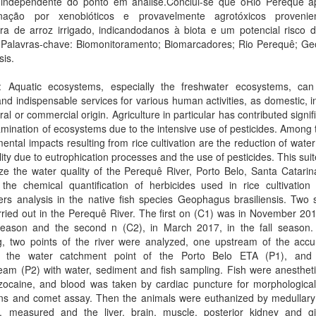
 independente do ponto em análise.Conclui-se que oRio Perequê a
nação por xenobióticos e provavelmente agrotóxicos proveni
ura de arroz irrigado, indicandodanos à biota e um potencial risco 
. Palavras-chave: Biomonitoramento; Biomarcadores; Rio Perequê; G
sis.
t: Aquatic ecosystems, especially the freshwater ecosystems, can
nd indispensable services for various human activities, as domestic, in
ural or commercial origin. Agriculture in particular has contributed signifi
mination of ecosystems due to the intensive use of pesticides. Among
ental impacts resulting from rice cultivation are the reduction of water
ity due to eutrophication processes and the use of pesticides. This su
ze the water quality of the Perequê River, Porto Belo, Santa Catarina
 the chemical quantification of herbicides used in rice cultivation
rs analysis in the native fish species Geophagus brasiliensis. Two 
ried out in the Perequê River. The first on (C1) was in November 201
season and the second n (C2), in March 2017, in the fall season.
g, two points of the river were analyzed, one upstream of the accu
 the water catchment point of the Porto Belo ETA (P1), and 
am (P2) with water, sediment and fish sampling. Fish were anestheti
ocaine, and blood was taken by cardiac puncture for morphological
ons and comet assay. Then the animals were euthanized by medullary 
, measured and the liver, brain, muscle, posterior kidney and gi