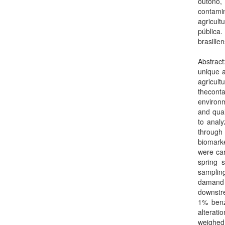
outono,
contami
agricult
pública
brasilien
Abstrac
unique a
agricult
theconta
environm
and qual
to analy
through
biomarke
were car
spring 
samplin
damand
downstre
1% benz
alterati
weighed