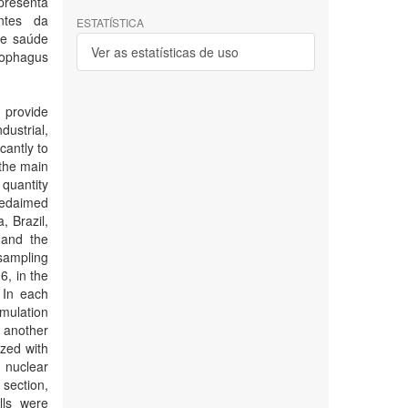
presenta
entes da
ESTATÍSTICA
de saúde
Ver as estatísticas de uso
eophagus
 provide
dustrial,
cantly to
 the main
 quantity
itedaimed
, Brazil,
 and the
sampling
6, in the
 In each
mulation
another
zed with
 nuclear
section,
lls were