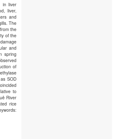
in liver
, liver,
kers and
ills. The
 from the
ty of the
d damage
ular and
n spring
 observed
ction of
ethylase
h as SOD
oincided
lative to
quê River
ted rice
Keywords: