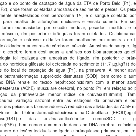
ção e do ponto de captação de água da ETA de Porto Belo (P1), e
 (P2), onde foram coletadas amostras de sedimento e peixes. Os peix
amente anestesiados com benzocaína 1%, e o sangue coletado po
a para análise de alterações nucleares e ensaio cometa. Em se
 foram eutanasiados por secção medular, pesados, medidos e o
, músculo, rim posterior e brânquias foram coletados. Os biomarca
sformação e estresse oxidativo foram analisados em amostras de f
toxicidadeem amostras de cérebroe músculo. Amostras de sangue, fíg
or e cérebro foram destinadas a análises dos biomarcadores genét
tologia foi realizada em amostras de fígado, rim posterior e brân
 do herbicida glifosato foi detectada no sedimento (11,7 µg.kg?1) d
e do local de captação de água (P1), na primavera. A menor ativ
e biotransformação superóxido dismutase (SOD), bem como o au
o DNA renale no tecido hepáticocoincidiram com a menor ativ
olinesterase (AChE) musculare cerebral, no ponto P1, em relação ao 
ação da primavera,de menor índice de chuvas(81,8mm3). Tam
dauma variação sazonal entre as estações da primavera e ou
as dos peixes aos biomarcadores.A redução das atividades da AChE m
imas de biotransformaçãoetoxiresorufina-O-deetilase (EROD)eglut
erase(GST),e das enzimasantioxidantes comoaSOD e glu
ase(GPx), bem comoo aumento de danos no DNA cerebral, coincidi
úmero de lesões teciduais nofígado e brânquiasna primavera, em re