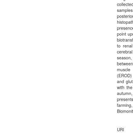
collecte
samples
posteri
histopat
presence
point up
biotran
to rena
cerebral
season, 
between
muscle 
(EROD) 
and glu
with the
autumn, 
present
farming,
Biomonit
URI