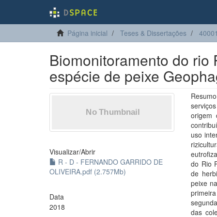
Página inicial
Teses & Dissertações
40001
Biomonitoramento do rio P
espécie de peixe Geophag
Resumo:
serviços
origem 
contrib
uso inte
rizicult
Visualizar/
Abrir
eutrofiz
R - D - FERNANDO GARRIDO DE
do Rio P
OLIVEIRA.pdf (2.757Mb)
de herbi
peixe na
primeir
Data
segunda
2018
das col