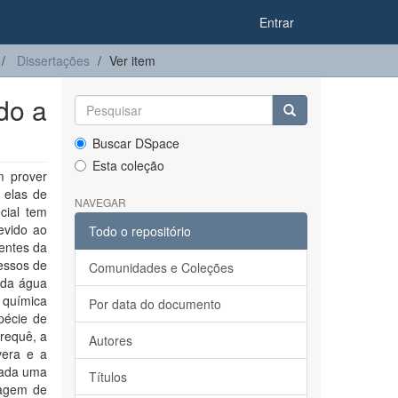
Entrar
Dissertações
Ver item
do a
Buscar DSpace
Esta coleção
m prover
 elas de
NAVEGAR
cial tem
evido ao
Todo o repositório
rentes da
essos de
Comunidades e Coleções
 da água
o química
Por data do documento
pécie de
erequê, a
Autores
vera e a
cada uma
Títulos
ragem de