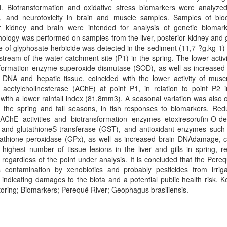
d. Biotransformation and oxidative stress biomarkers were analyzed 
, and neurotoxicity in brain and muscle samples. Samples of blood
or kidney and brain were intended for analysis of genetic biomar
hology was performed on samples from the liver, posterior kidney and g
 of glyphosate herbicide was detected in the sediment (11,7 ?g.kg-1)
stream of the water catchment site (P1) in the spring. The lower activi
sformation enzyme superoxide dismutase (SOD), as well as increase
l DNA and hepatic tissue, coincided with the lower activity of musc
 acetylcholinesterase (AChE) at point P1, in relation to point P2 i
with a lower rainfall index (81,8mm3). A seasonal variation was also
 the spring and fall seasons, in fish responses to biomarkers. Redu
AChE activities and biotransformation enzymes etoxiresorufin-O-de
and glutathioneS-transferase (GST), and antioxidant enzymes suc
tathione peroxidase (GPx), as well as increased brain DNAdamage, c
 highest number of tissue lesions in the liver and gills in spring, re
regardless of the point under analysis. It is concluded that the Pere
s contamination by xenobiotics and probably pesticides from irriga
 indicating damages to the biota and a potential public health risk. 
oring; Biomarkers; Perequê River; Geophagus brasiliensis.