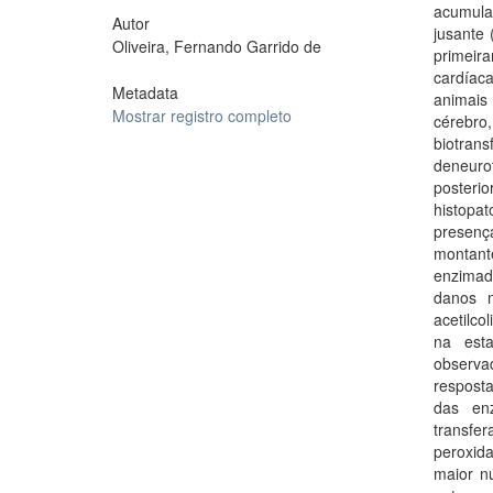
acumula
Autor
jusante
Oliveira, Fernando Garrido de
primeir
cardíac
Metadata
animais
Mostrar registro completo
cérebro
biotran
deneuro
posteri
histopa
presença
montant
enzimad
danos n
acetilc
na est
observa
respost
das enz
transf
peroxid
maior n