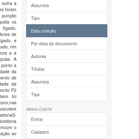
 outra a
Assuntos
es foram
r punção
Tipo
guida os
 fígado,
Esta coleção
dores de
ígado, e
Por data do documento
ado, rim
icos e a
Autores
quias. A
o ponto a
Títulos
idade da
mento de
Assuntos
idade da
ponto P2
Tipo
bém foi
tono,nas
usculare
MINHA CONTA
ationaS-
Entrar
tationa
ramcom o
Cadastro
lação ao