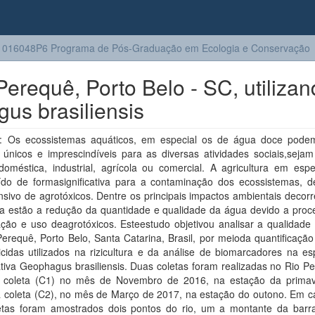
016048P6 Programa de Pós-Graduação em Ecologia e Conservação
erequê, Porto Belo - SC, utilizan
us brasiliensis
 Os ecossistemas aquáticos, em especial os de água doce pode
 únicos e imprescindíveis para as diversas atividades sociais,sejam
doméstica, industrial, agrícola ou comercial. A agricultura em espe
uído de formasignificativa para a contaminação dos ecossistemas, d
nsivo de agrotóxicos. Dentre os principais impactos ambientais decor
ura estão a redução da quantidade e qualidade da água devido a proc
ação e uso deagrotóxicos. Esteestudo objetivou analisar a qualidade
erequê, Porto Belo, Santa Catarina, Brasil, por meioda quantificaçã
cidas utilizados na rizicultura e da análise de biomarcadores na es
tiva Geophagus brasiliensis. Duas coletas foram realizadas no Rio P
a coleta (C1) no mês de Novembro de 2016, na estação da prima
 coleta (C2), no mês de Março de 2017, na estação do outono. Em 
etas foram amostrados dois pontos do rio, um a montante da bar