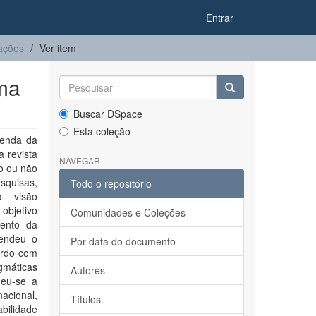
Entrar
ações
Ver item
uma
Buscar DSpace
Esta coleção
genda da
 revista
NAVEGAR
o ou não
squisas,
Todo o repositório
a visão
 objetivo
Comunidades e Coleções
mento da
fendeu o
Por data do documento
ordo com
igmáticas
Autores
deu-se a
nacional,
Títulos
bilidade