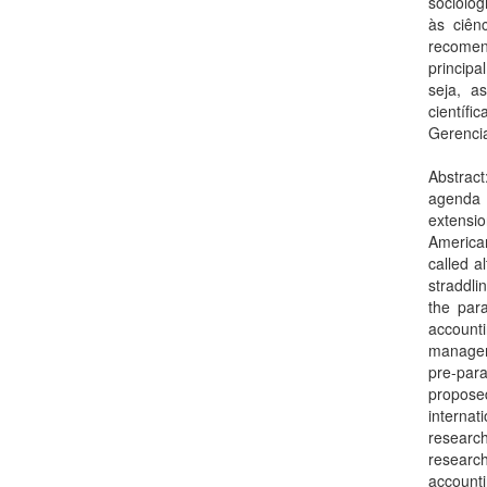
sociolog
às ciên
recomen
principa
seja, a
científ
Gerencia
Abstrac
agenda 
extensio
America
called a
straddli
the par
accounti
managem
pre-para
propose
internat
research
researc
accounti