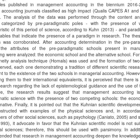
cles published in management accounting in the biennium 2016-
n accounting journals classified as high impact (Qualis CAPES A1 an
d. The analysis of the data was performed through the content ana
s, categorized by pre-paradigmatic poles - with the presence of v
ristic of this period of science, according to Kuhn (2013) - and parad
iables that indicate the presence of a paradigm in research. The thes
h was corroborated. After accounting determination in the pre-para
 the attributes of the pre-paradigmatic schools present in ma
ng were analyzed: the economic school and the alternative school. For 
eity analysis technique (Homals) was used and the formation of two 
rved, each one demonstrating a tradition of different scientific rese
nt to the existence of the two schools in managerial accounting. Howe
g them to their international equivalents, it is perceived that there is
search regarding the lack of epistemological guidance and the use of 
re, the research results suggest that management accounting i
matic science with the presence of two competing schools: the econ
rnative. Finally, it is pointed out that the Kuhnian scientific developm
structed with examples of the physical sciences and, in accorda
ers of other social sciences, such as psychology (Caniato, 2005) and 
1993), it advocate in favor that the Kuhnian scientific model is not sui
al sciences; therefore, this should be used with parsimony. In additi
nded that research in management accounting deepen the knowledge 