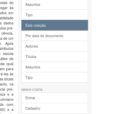
colas do
Assuntos
hegar às
cados em
Tipo
abilidade
os dados
Esta coleção
olos pré-
 ciência,
Por data do documento
ça de um
o. Após
Autores
tributos
a escola
Títulos
álise de
ada qual
Assuntos
tam para
á-las às
Tipo
s locais
anto, os
cia pré-
MINHA CONTA
mica e a
Entrar
 kuhniano
ade com
Cadastro
005) e a