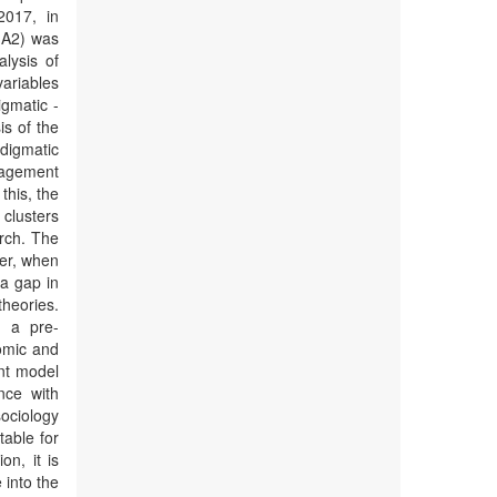
2017, in
d A2) was
lysis of
ariables
igmatic -
is of the
digmatic
nagement
this, the
clusters
arch. The
ver, when
 a gap in
theories.
s a pre-
omic and
ent model
nce with
sociology
table for
on, it is
into the