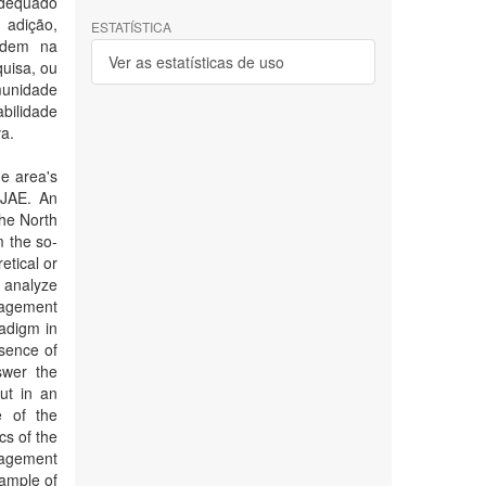
adequado
 adição,
ESTATÍSTICA
undem na
Ver as estatísticas de uso
quisa, ou
munidade
bilidade
va.
e area's
 JAE. An
the North
 the so-
etical or
o analyze
nagement
radigm in
sence of
nswer the
ut in an
e of the
cs of the
nagement
sample of