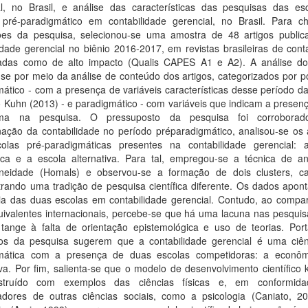
al, no Brasil, e análise das características das pesquisas das es
 pré-paradigmático em contabilidade gerencial, no Brasil. Para c
ões da pesquisa, selecionou-se uma amostra de 48 artigos publi
idade gerencial no biênio 2016-2017, em revistas brasileiras de cont
icadas como de alto impacto (Qualis CAPES A1 e A2). A análise d
-se por meio da análise de conteúdo dos artigos, categorizados por p
ático - com a presença de variáveis características desse período da
 Kuhn (2013) - e paradigmático - com variáveis que indicam a presen
gma na pesquisa. O pressuposto da pesquisa foi corroborad
ação da contabilidade no período préparadigmático, analisou-se os a
olas pré-paradigmáticas presentes na contabilidade gerencial: 
ca e a escola alternativa. Para tal, empregou-se a técnica de an
eidade (Homals) e observou-se a formação de dois clusters, c
rando uma tradição de pesquisa científica diferente. Os dados apon
cia das duas escolas em contabilidade gerencial. Contudo, ao compar
ivalentes internacionais, percebe-se que há uma lacuna nas pesquisa
tange à falta de orientação epistemológica e uso de teorias. Port
dos da pesquisa sugerem que a contabilidade gerencial é uma ciên
mática com a presença de duas escolas competidoras: a econô
iva. Por fim, salienta-se que o modelo de desenvolvimento científico
nstruído com exemplos das ciências físicas e, em conformid
adores de outras ciências sociais, como a psicologia (Caniato, 2