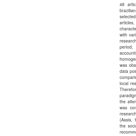
48 arti
brazilia
selecte
article
characte
with var
researc
period,
accounti
homogen
was obse
data poi
comparin
local re
Therefo
paradig
the alte
was con
research
(Assis, 
the soci
recomme