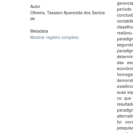
gerenci
Autor
período
Oliveira, Tassiani Aparecida dos Santos
conclus
de
contabil
classif
Metadata
realizou
Mostrar registro completo
paradigm
segundo
paradi
determin
das esc
econômi
homogen
demonst
existên
suas equ
no que 
resulta
paradig
alternat
foi co
pesquis