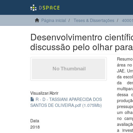
Página inicial
Teses & Dissertações
40001
Desenvolvimentro científi
discussão pelo olhar par
Resumo:
área no
JAE. Um
da esco
da den
multipar
Visualizar/
Abrir
dessa d
R - D - TASSIANI APARECIDA DOS
produçã
SANTOS DE OLIVEIRA.pdf (1.075Mb)
pressup
um olhar
no camp
Data
avaliaçã
2018
a inves