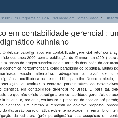
016050P0 Programa de Pós-Graduação em Contabilidade
Dissert
co em contabilidade gerencial : 
adigmático kuhniano
 O debate paradigmático em contabilidade gerencial retornou à a
 inicio dos anos 2000, com a publicação de Zimmerman (2001) para a
a extensão de artigos sucedeu-se em torno da discussão da aceitaçã
la econômica norteamericana como paradigma de pesquisa. Muitas pe
ominada escola alternativa, advogaram a favor de um
adigmática, multiteórica ou de straddling paradim. Nesse contexto, o
issertação foi analisar o contexto paradigmático do desenvolvi
o científica em contabilidade gerencial no Brasil. E, para tal, de
osto de que não existe paradigma em contabilidade gerencial, de ac
 kuhniano, e, portanto, verifica-se a presença de escolas pré-parad
o científico. Em direção à resposta do objetivo proposto, proce
o da discussão paradigmática existente na academia, em âmbito inter
tigação da estrutura (pré) paradigmática das pesquisas em conta