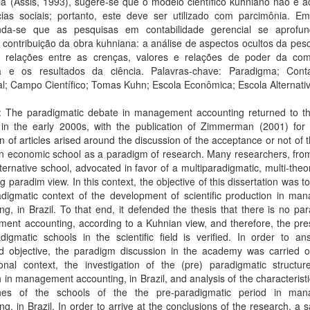
ia (Assis, 1993), sugere-se que o modelo científico kuhniano não é 
cias sociais; portanto, este deve ser utilizado com parcimônia. Em
da-se que as pesquisas em contabilidade gerencial se aprof
l contribuição da obra kuhniana: a análise de aspectos ocultos da pes
s relações entre as crenças, valores e relações de poder da co
ica e os resultados da ciência. Palavras-chave: Paradigma; Conta
l; Campo Científico; Tomas Kuhn; Escola Econômica; Escola Alternati
t: The paradigmatic debate in management accounting returned to th
in the early 2000s, with the publication of Zimmerman (2001) for
n of articles arised around the discussion of the acceptance or not of 
n economic school as a paradigm of research. Many researchers, from
lternative school, advocated in favor of a multiparadigmatic, multi-theor
ng paradim view. In this context, the objective of this dissertation was t
adigmatic context of the development of scientific production in ma
ng, in Brazil. To that end, it defended the thesis that there is no pa
ent accounting, according to a Kuhnian view, and therefore, the pre
digmatic schools in the scientific field is verified. In order to a
d objective, the paradigm discussion in the academy was carried o
ional context, the investigation of the (pre) paradigmatic structur
 in management accounting, in Brazil, and analysis of the characteristi
hes of the schools of the the pre-paradigmatic period in ma
ng, in Brazil. In order to arrive at the conclusions of the research, a 