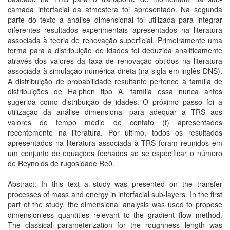
camada interfacial da atmosfera foi apresentado. Na segunda
parte do texto a análise dimensional foi utilizada para integrar
diferentes resultados experimentais apresentados na literatura
associada à teoria de renovação superficial. Primeiramente uma
forma para a distribuição de idades foi deduzida analiticamente
através dos valores da taxa de renovação obtidos na literatura
associada à simulação numérica direta (na sigla em inglês DNS).
A distribuição de probabilidade resultante pertence à família de
distribuições de Halphen tipo A, família essa nunca antes
sugerida como distribuição de idades. O próximo passo foi a
utilização da análise dimensional para adequar a TRS aos
valores do tempo médio de contato (t) apresentados
recentemente na literatura. Por último, todos os resultados
apresentados na literatura associada à TRS foram reunidos em
um conjunto de equações fechados ao se especificar o número
de Reynolds de rugosidade Re0.
Abstract: In this text a study was presented on the transfer
processes of mass and energy in interfacial sub-layers. In the first
part of the study, the dimensional analysis was used to propose
dimensionless quantities relevant to the gradient flow method.
The classical parameterization for the roughness length was