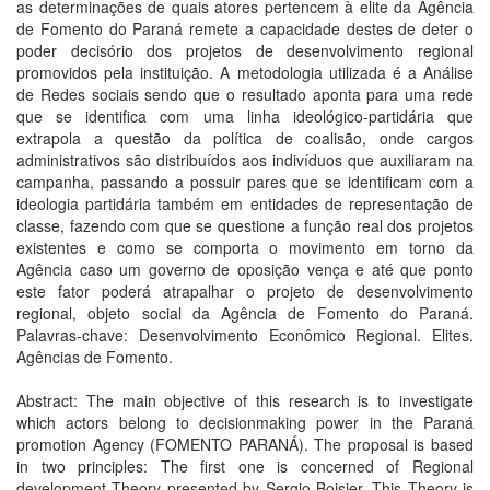
as determinações de quais atores pertencem à elite da Agência
de Fomento do Paraná remete a capacidade destes de deter o
poder decisório dos projetos de desenvolvimento regional
promovidos pela instituição. A metodologia utilizada é a Análise
de Redes sociais sendo que o resultado aponta para uma rede
que se identifica com uma linha ideológico-partidária que
extrapola a questão da política de coalisão, onde cargos
administrativos são distribuídos aos indivíduos que auxiliaram na
campanha, passando a possuir pares que se identificam com a
ideologia partidária também em entidades de representação de
classe, fazendo com que se questione a função real dos projetos
existentes e como se comporta o movimento em torno da
Agência caso um governo de oposição vença e até que ponto
este fator poderá atrapalhar o projeto de desenvolvimento
regional, objeto social da Agência de Fomento do Paraná.
Palavras-chave: Desenvolvimento Econômico Regional. Elites.
Agências de Fomento.
Abstract: The main objective of this research is to investigate
which actors belong to decisionmaking power in the Paraná
promotion Agency (FOMENTO PARANÁ). The proposal is based
in two principles: The first one is concerned of Regional
development Theory presented by Sergio Boisier. This Theory is