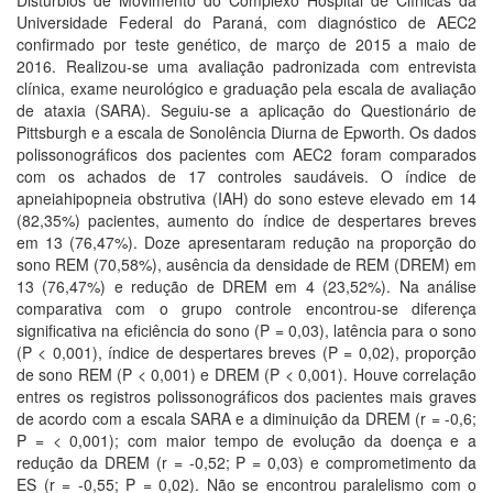
Distúrbios de Movimento do Complexo Hospital de Clínicas da
Universidade Federal do Paraná, com diagnóstico de AEC2
confirmado por teste genético, de março de 2015 a maio de
2016. Realizou-se uma avaliação padronizada com entrevista
clínica, exame neurológico e graduação pela escala de avaliação
de ataxia (SARA). Seguiu-se a aplicação do Questionário de
Pittsburgh e a escala de Sonolência Diurna de Epworth. Os dados
polissonográficos dos pacientes com AEC2 foram comparados
com os achados de 17 controles saudáveis. O índice de
apneiahipopneia obstrutiva (IAH) do sono esteve elevado em 14
(82,35%) pacientes, aumento do índice de despertares breves
em 13 (76,47%). Doze apresentaram redução na proporção do
sono REM (70,58%), ausência da densidade de REM (DREM) em
13 (76,47%) e redução de DREM em 4 (23,52%). Na análise
comparativa com o grupo controle encontrou-se diferença
significativa na eficiência do sono (P = 0,03), latência para o sono
(P < 0,001), índice de despertares breves (P = 0,02), proporção
de sono REM (P < 0,001) e DREM (P < 0,001). Houve correlação
entres os registros polissonográficos dos pacientes mais graves
de acordo com a escala SARA e a diminuição da DREM (r = -0,6;
P = < 0,001); com maior tempo de evolução da doença e a
redução da DREM (r = -0,52; P = 0,03) e comprometimento da
ES (r = -0,55; P = 0,02). Não se encontrou paralelismo com o