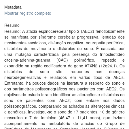
Metadata
Mostrar registro completo
Resumo
Resumo: A ataxia espinocerebelar tipo 2 (AEC2) fenotipicamente
se manifesta por síndrome cerebelar progressiva, lentidão dos
movimentos sacádicos, disfunção cognitiva, neuropatia periférica,
distúrbios do movimento e distúrbios do sono. É causada por
uma mutação caracterizada pela presença do trinocleotídeo
citosina-adenina-guanina (CAG) polimórfico, repetido e
expandido na região codificadora do gene ATXN2 (12q24.1). Os
distúrbios do sono são frequentes nas doenças
neurodegenerativas e relatados em vários tipos de AECs.
Entretanto, há poucos dados na literatura a respeito do sono e
dos parâmetros polissonográficos nos pacientes com AEC2. Os
objetivos do estudo foram identificar as alterações e distúrbios no
sono de pacientes com AEC2; com ênfase nos dados
polissonográficos, comparando os achados às alterações clínicas
e genéticas. Investigou-se o sono de 17 pacientes, 10 do gênero
masculino e 7 do feminino (46,47 ± 11,41 anos), que faziam
acompanhamento no ambulatório de ataxias do Grupo de