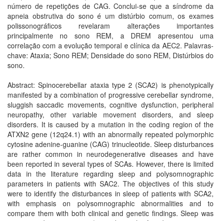
número de repetições de CAG. Conclui-se que a síndrome da
apneia obstrutiva do sono é um distúrbio comum, os exames
polissonográficos revelaram alterações importantes
principalmente no sono REM, a DREM apresentou uma
correlação com a evolução temporal e clínica da AEC2. Palavras-
chave: Ataxia; Sono REM; Densidade do sono REM, Distúrbios do
sono.
Abstract: Spinocerebellar ataxia type 2 (SCA2) is phenotypically
manifested by a combination of progressive cerebellar syndrome,
sluggish saccadic movements, cognitive dysfunction, peripheral
neuropathy, other variable movement disorders, and sleep
disorders. It is caused by a mutation in the coding region of the
ATXN2 gene (12q24.1) with an abnormally repeated polymorphic
cytosine adenine-guanine (CAG) trinucleotide. Sleep disturbances
are rather common in neurodegenerative diseases and have
been reported in several types of SCAs. However, there is limited
data in the literature regarding sleep and polysomnographic
parameters in patients with SAC2. The objectives of this study
were to identify the disturbances in sleep of patients with SCA2,
with emphasis on polysomnographic abnormalities and to
compare them with both clinical and genetic findings. Sleep was