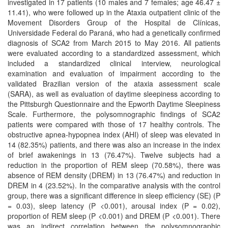
investigated in 17 patients (10 males and 7 females; age 46.47 ±
11.41), who were followed up in the Ataxia outpatient clinic of the
Movement Disorders Group of the Hospital de Clínicas,
Universidade Federal do Paraná, who had a genetically confirmed
diagnosis of SCA2 from March 2015 to May 2016. All patients
were evaluated according to a standardized assessment, which
included a standardized clinical interview, neurological
examination and evaluation of impairment according to the
validated Brazilian version of the ataxia assessment scale
(SARA), as well as evaluation of daytime sleepiness according to
the Pittsburgh Questionnaire and the Epworth Daytime Sleepiness
Scale. Furthermore, the polysomnographic findings of SCA2
patients were compared with those of 17 healthy controls. The
obstructive apnea-hypopnea index (AHI) of sleep was elevated in
14 (82.35%) patients, and there was also an increase in the index
of brief awakenings in 13 (76.47%). Twelve subjects had a
reduction in the proportion of REM sleep (70.58%), there was
absence of REM density (DREM) in 13 (76.47%) and reduction in
DREM in 4 (23.52%). In the comparative analysis with the control
group, there was a significant difference in sleep efficiency (SE) (P
= 0.03), sleep latency (P <0.001), arousal index (P = 0.02),
proportion of REM sleep (P <0.001) and DREM (P <0.001). There
was an indirect correlation between the polysomnographic