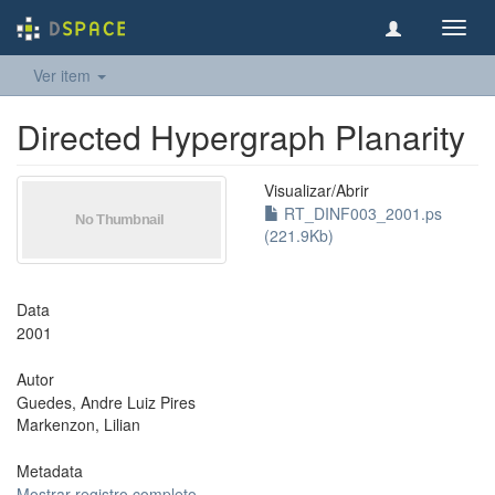
Toggl
navig
Ver item
Directed Hypergraph Planarity
Visualizar/
Abrir
RT_DINF003_2001.ps
(221.9Kb)
Data
2001
Autor
Guedes, Andre Luiz Pires
Markenzon, Lilian
Metadata
Mostrar registro completo