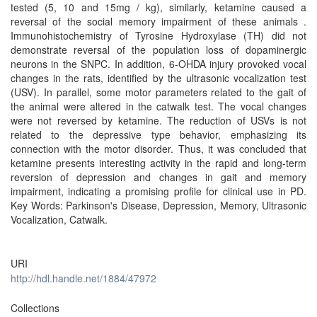
tested (5, 10 and 15mg / kg), similarly, ketamine caused a
reversal of the social memory impairment of these animals .
Immunohistochemistry of Tyrosine Hydroxylase (TH) did not
demonstrate reversal of the population loss of dopaminergic
neurons in the SNPC. In addition, 6-OHDA injury provoked vocal
changes in the rats, identified by the ultrasonic vocalization test
(USV). In parallel, some motor parameters related to the gait of
the animal were altered in the catwalk test. The vocal changes
were not reversed by ketamine. The reduction of USVs is not
related to the depressive type behavior, emphasizing its
connection with the motor disorder. Thus, it was concluded that
ketamine presents interesting activity in the rapid and long-term
reversion of depression and changes in gait and memory
impairment, indicating a promising profile for clinical use in PD.
Key Words: Parkinson's Disease, Depression, Memory, Ultrasonic
Vocalization, Catwalk.
URI
http://hdl.handle.net/1884/47972
Collections