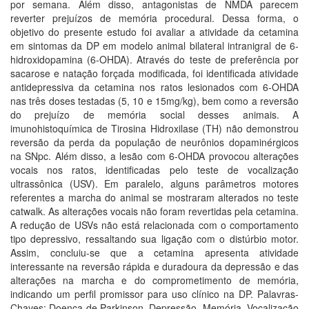
por semana. Além disso, antagonistas de NMDA parecem
reverter prejuízos de memória procedural. Dessa forma, o
objetivo do presente estudo foi avaliar a atividade da cetamina
em sintomas da DP em modelo animal bilateral intranigral de 6-
hidroxidopamina (6-OHDA). Através do teste de preferência por
sacarose e natação forçada modificada, foi identificada atividade
antidepressiva da cetamina nos ratos lesionados com 6-OHDA
nas três doses testadas (5, 10 e 15mg/kg), bem como a reversão
do prejuízo de memória social desses animais. A
imunohistoquímica de Tirosina Hidroxilase (TH) não demonstrou
reversão da perda da população de neurônios dopaminérgicos
na SNpc. Além disso, a lesão com 6-OHDA provocou alterações
vocais nos ratos, identificadas pelo teste de vocalização
ultrassônica (USV). Em paralelo, alguns parâmetros motores
referentes a marcha do animal se mostraram alterados no teste
catwalk. As alterações vocais não foram revertidas pela cetamina.
A redução de USVs não está relacionada com o comportamento
tipo depressivo, ressaltando sua ligação com o distúrbio motor.
Assim, concluiu-se que a cetamina apresenta atividade
interessante na reversão rápida e duradoura da depressão e das
alterações na marcha e do comprometimento de memória,
indicando um perfil promissor para uso clínico na DP. Palavras-
Chaves: Doença de Parkinson, Depressão, Memória, Vocalização