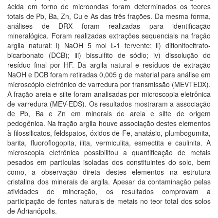
ácida em forno de microondas foram determinados os teores
totais de Pb, Ba, Zn, Cu e As das três frações. Da mesma forma,
análises de DRX foram realizadas para identificação
mineralógica. Foram realizadas extrações sequenciais na fração
argila natural: i) NaOH 5 mol L-1 fervente; ii) ditionitocitrato-
bicarbonato (DCB); iii) bissulfito de sódio; iv) dissolução do
resíduo final por HF. Da argila natural e resíduos de extração
NaOH e DCB foram retiradas 0,005 g de material para análise em
microscópio eletrônico de varredura por transmissão (MEVTEDX).
A fração areia e silte foram analisadas por microscopia eletrônica
de varredura (MEV-EDS). Os resultados mostraram a associação
de Pb, Ba e Zn em minerais de areia e silte de origem
pedogênica. Na fração argila houve associação destes elementos
à filossilicatos, feldspatos, óxidos de Fe, anatásio, plumbogumita,
barita, fluoroflogopita, ilita, vermiculita, esmectita e caulinita. A
microscopia eletrônica possibilitou a quantificação de metais
pesados em partículas isoladas dos constituintes do solo, bem
como, a observação direta destes elementos na estrutura
cristalina dos minerais de argila. Apesar da contaminação pelas
atividades de mineração, os resultados comprovam a
participação de fontes naturais de metais no teor total dos solos
de Adrianópolis.