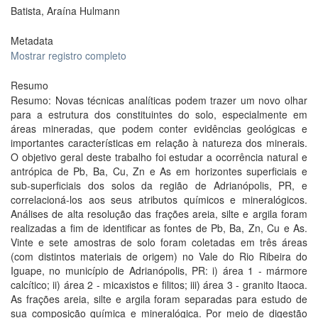
Batista, Araína Hulmann
Metadata
Mostrar registro completo
Resumo
Resumo: Novas técnicas analíticas podem trazer um novo olhar
para a estrutura dos constituintes do solo, especialmente em
áreas mineradas, que podem conter evidências geológicas e
importantes características em relação à natureza dos minerais.
O objetivo geral deste trabalho foi estudar a ocorrência natural e
antrópica de Pb, Ba, Cu, Zn e As em horizontes superficiais e
sub-superficiais dos solos da região de Adrianópolis, PR, e
correlacioná-los aos seus atributos químicos e mineralógicos.
Análises de alta resolução das frações areia, silte e argila foram
realizadas a fim de identificar as fontes de Pb, Ba, Zn, Cu e As.
Vinte e sete amostras de solo foram coletadas em três áreas
(com distintos materiais de origem) no Vale do Rio Ribeira do
Iguape, no município de Adrianópolis, PR: i) área 1 - mármore
calcítico; ii) área 2 - micaxistos e filitos; iii) área 3 - granito Itaoca.
As frações areia, silte e argila foram separadas para estudo de
sua composição química e mineralógica. Por meio de digestão