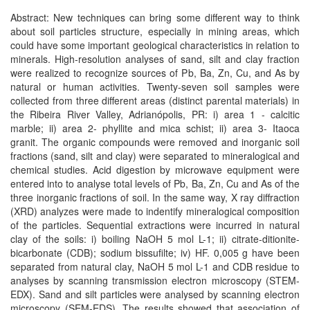
Abstract: New techniques can bring some different way to think
about soil particles structure, especially in mining areas, which
could have some important geological characteristics in relation to
minerals. High-resolution analyses of sand, silt and clay fraction
were realized to recognize sources of Pb, Ba, Zn, Cu, and As by
natural or human activities. Twenty-seven soil samples were
collected from three different areas (distinct parental materials) in
the Ribeira River Valley, Adrianópolis, PR: i) area 1 - calcitic
marble; ii) area 2- phyllite and mica schist; ii) area 3- Itaoca
granit. The organic compounds were removed and inorganic soil
fractions (sand, silt and clay) were separated to mineralogical and
chemical studies. Acid digestion by microwave equipment were
entered into to analyse total levels of Pb, Ba, Zn, Cu and As of the
three inorganic fractions of soil. In the same way, X ray diffraction
(XRD) analyzes were made to indentify mineralogical composition
of the particles. Sequential extractions were incurred in natural
clay of the soils: i) boiling NaOH 5 mol L-1; ii) citrate-ditionite-
bicarbonate (CDB); sodium bissufilte; iv) HF. 0,005 g have been
separated from natural clay, NaOH 5 mol L-1 and CDB residue to
analyses by scanning transmission electron microscopy (STEM-
EDX). Sand and silt particles were analysed by scanning electron
microscopy (SEM-EDS). The results showed that association of