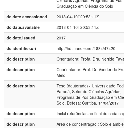
Ciências Agrárias. Programa de Pós-
Graduação em Ciência do Solo
dc.date.accessioned
2018-04-10T20:53:11Z
dc.date.available
2018-04-10T20:53:11Z
dc.date.issued
2017
dc.identifier.uri
http://hdl.handle.net/1884/47420
dc.description
Orientadora: Profa. Dra. Nerilde Favare
dc.description
Coorientador: Prof. Dr. Vander de Freit
Melo
dc.description
Tese (doutorado) - Universidade Feder
Paraná, Setor de Ciências Agrárias,
Programa de Pós-Graduação em Ciênc
Solo. Defesa: Curitiba, 14/04/2017
dc.description
Inclui referências ao final de cada capít
dc.description
Area de concentração : Solo e ambient