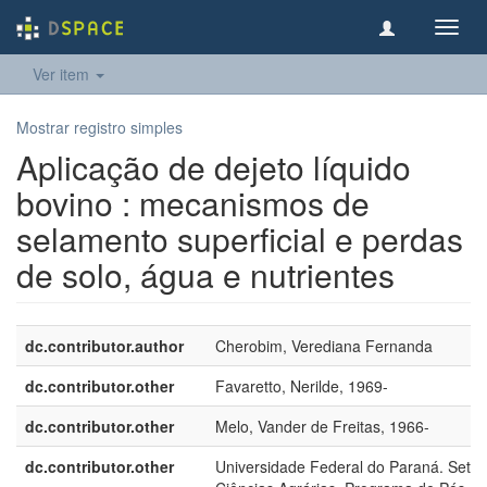
Toggl
navig
Ver item
Mostrar registro simples
Aplicação de dejeto líquido
bovino : mecanismos de
selamento superficial e perdas
de solo, água e nutrientes
dc.contributor.author
Cherobim, Verediana Fernanda
dc.contributor.other
Favaretto, Nerilde, 1969-
dc.contributor.other
Melo, Vander de Freitas, 1966-
dc.contributor.other
Universidade Federal do Paraná. Setor