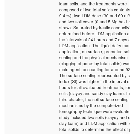
loam soils, and the treatments were
composed of two total solids contents (
9.4 %); two LDM dose (30 and 60 m3 h
and two soil cover (0 and 5 Mg ha-1 of 
straw). Saturated hydraulic conductivit
determined before LDM application and
the intervals of 24 hours and 7 days aft
LDM application. The liquid dairy manu
application, on surface, promoted soil
sealing and the physical mechanism
(clogging of pores by total solids) was t
main agent, accounting for around 93 
The surface sealing represented by sea
index (SI) was higher in the interval of 
hours for all evaluated treatments, for 
soils (clayey and sandy clay loam). In t
third chapter, the soil surface sealing
mechanisms by the computerized
tomography technique were evaluated.
study included two soils (clayey and sa
clay loam) and LDM application with 4.
total solids to determine the effect of ph