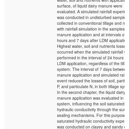
water, soil and nutrients with applicatio
surface, of liquid dairy manure were
evaluated. A simulated rainfall experim
was conducted in undisturbed samples,
collected in conventional tillage and no-ti
with rainfall simulation in the samples w
manure application and at intervals of 
hours and 7 days after LDM application
Highest water, soil and nutrients losses
occurred when the simulated rainfall w
performed in the interval of 24 hours af
LDM application, regardless of the tilla
system. The interval of 7 days between
manure application and simulated rainfa
event reduced the losses of soil, particu
P, and particulate N, in both tillage sys
In the second chapter, the liquid dairy
manure application was evaluated in a no
system, influencing the soil saturated
hydraulic conductivity through the surf
sealing mechanisms. For this purpose,
saturated hydraulic conductivity experi
was conducted on clayey and sandy cl