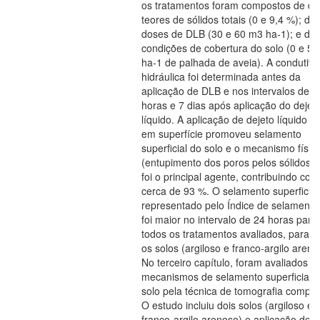
os tratamentos foram compostos de do
teores de sólidos totais (0 e 9,4 %); du
doses de DLB (30 e 60 m3 ha-1); e du
condições de cobertura do solo (0 e 5
ha-1 de palhada de aveia). A condutivi
hidráulica foi determinada antes da
aplicação de DLB e nos intervalos de 2
horas e 7 dias após aplicação do dejet
líquido. A aplicação de dejeto líquido b
em superfície promoveu selamento
superficial do solo e o mecanismo físic
(entupimento dos poros pelos sólidos to
foi o principal agente, contribuindo com
cerca de 93 %. O selamento superficial
representado pelo Índice de selamento 
foi maior no intervalo de 24 horas para
todos os tratamentos avaliados, para 
os solos (argiloso e franco-argilo areno
No terceiro capítulo, foram avaliados o
mecanismos de selamento superficial 
solo pela técnica de tomografia compu
O estudo incluiu dois solos (argiloso e
franco-argilo arenoso) e aplicação de 