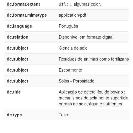
dc.format.extent
61f. : il. algumas color.
dc.format.mimetype
application/pdf
dc.language
Português
dc.relation
Disponível em formato digital
dc.subject
Ciencia do solo
dc.subject
Resíduos de animais como fertilizantes
dc.subject
Escoamento
dc.subject
Solos - Porosidade
dc.title
Aplicação de dejeto líquido bovino :
mecanismos de selamento superficial e
perdas de solo, água e nutrientes
dc.type
Tese