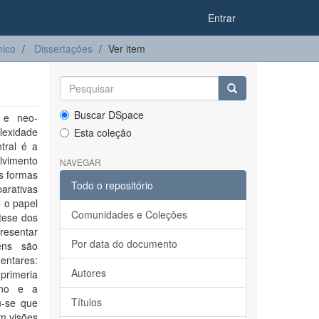
Entrar
ico
Dissertações
Ver item
Buscar DSpace
s e neo-
lexidade
Esta coleção
tral é a
lvimento
NAVEGAR
as formas
Todo o repositório
arativas
e o papel
Comunidades e Coleções
tese dos
esentar
Por data do documento
ens são
entares:
Autores
primeria
ino e a
Títulos
u-se que
em visões