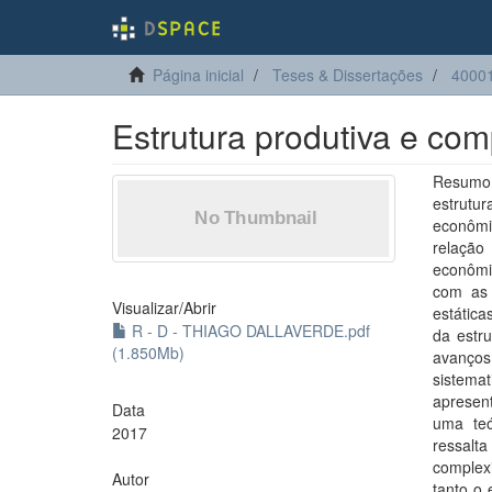
Página inicial
Teses & Dissertações
4000
Estrutura produtiva e co
Resumo:
estrutu
econômi
relação
econômic
com as 
Visualizar/
Abrir
estática
R - D - THIAGO DALLAVERDE.pdf
da estr
(1.850Mb)
avanço
sistem
apresen
Data
uma teó
2017
ressal
complex
Autor
tanto o 