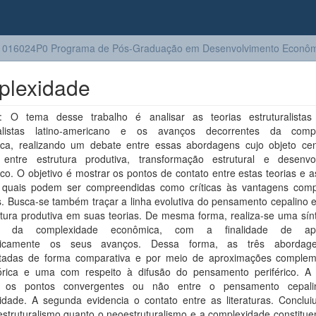
1016024P0 Programa de Pós-Graduação em Desenvolvimento Econôm
mplexidade
 O tema desse trabalho é analisar as teorias estruturalista
ralistas latino-americano e os avanços decorrentes da comp
ca, realizando um debate entre essas abordagens cujo objeto cen
 entre estrutura produtiva, transformação estrutural e desenvo
o. O objetivo é mostrar os pontos de contato entre estas teorias e 
quais podem ser compreendidas como críticas às vantagens comp
s. Busca-se também traçar a linha evolutiva do pensamento cepalino 
utura produtiva em suas teorias. De mesma forma, realiza-se uma sín
s da complexidade econômica, com a finalidade de apr
aticamente os seus avanços. Dessa forma, as três abordag
tadas de forma comparativa e por meio de aproximações complem
rica e uma com respeito à difusão do pensamento periférico. A 
ta os pontos convergentes ou não entre o pensamento cepal
idade. A segunda evidencia o contato entre as literaturas. Conclui
estruturalismo quanto o neoestruturalismo e a complexidade constitu