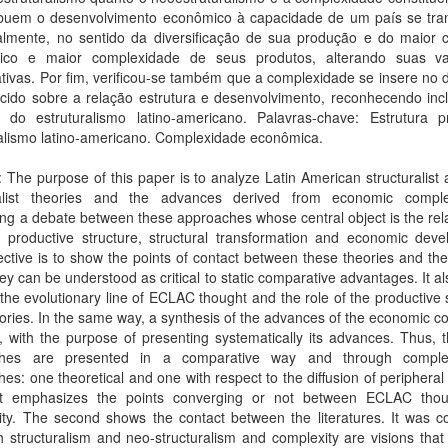
ibuem o desenvolvimento econômico à capacidade de um país se tra
ralmente, no sentido da diversificação de sua produção e do maior 
gico e maior complexidade de seus produtos, alterando suas v
ivas. Por fim, verificou-se também que a complexidade se insere no 
cido sobre a relação estrutura e desenvolvimento, reconhecendo incl
 do estruturalismo latino-americano. Palavras-chave: Estrutura pr
ralismo latino-americano. Complexidade econômica.
: The purpose of this paper is to analyze Latin American structuralist
ralist theories and the advances derived from economic comple
ng a debate between these approaches whose central object is the rel
 productive structure, structural transformation and economic deve
ctive is to show the points of contact between these theories and th
ey can be understood as critical to static comparative advantages. It a
 the evolutionary line of ECLAC thought and the role of the productive 
heories. In the same way, a synthesis of the advances of the economic c
 with the purpose of presenting systematically its advances. Thus, 
ches are presented in a comparative way and through comple
es: one theoretical and one with respect to the diffusion of peripheral 
st emphasizes the points converging or not between ECLAC tho
ity. The second shows the contact between the literatures. It was c
h structuralism and neo-structuralism and complexity are visions that 