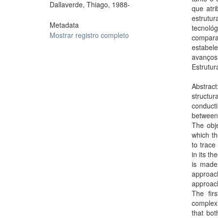
Dallaverde, Thiago, 1988-
que atr
estrutu
Metadata
tecnoló
Mostrar registro completo
comparat
estabele
avanços
Estrutu
Abstract
structu
conducti
between
The obje
which th
to trace
in its t
is made,
approa
approach
The fir
complex
that bot