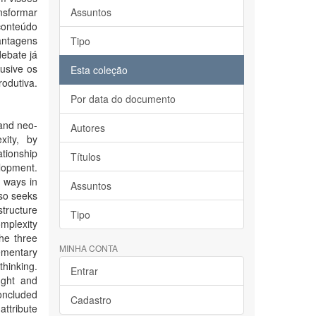
nsformar
Assuntos
conteúdo
antagens
Tipo
debate já
usive os
Esta coleção
odutiva.
Por data do documento
 and neo-
Autores
xity, by
ationship
Títulos
lopment.
e ways in
Assuntos
lso seeks
structure
Tipo
omplexity
the three
MINHA CONTA
mentary
thinking.
Entrar
ught and
oncluded
Cadastro
attribute