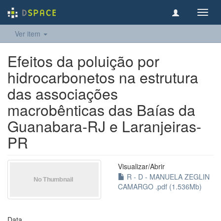
Toggl
navig
Ver item
Efeitos da poluição por
hidrocarbonetos na estrutura
das associações
macrobênticas das Baías da
Guanabara-RJ e Laranjeiras-
PR
Visualizar/
Abrir
R - D - MANUELA ZEGLIN
CAMARGO .pdf (1.536Mb)
Data