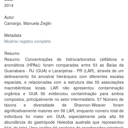
2014
Autor
Camargo, Manuela Zeglin
Metadata
Mostrar registro completo
Resumo
Resumo: Concentrações de hidrocarbonetos (alifáticos e
aromáticos (HPAs)) foram comparadas entre 53 as Baías da
Guanabara - RJ (GUA) e Laranjeiras - PR (LAR), através de um
delineamento 54 amostral hierárquico com diferentes escalas
espaciais, e relacionadas com a estrutura das 55 associações
macrobênticas locais. LAR não apresentou contaminação
orgânica e GUA 56 evidenciou contaminação para ambos
compostos, principalmente no setor intermediário. 57 Número de
táxons e diversidade de Shannon-Weaver foram
significativamente maiores em 58 LAR, enquanto número total de
indivíduos foi maior em GUA, especialmente pela alta 59
abundância do gastrópode Heleobia australis que representou
91% do total. Uma análise 60 canônica de coordenadas principais