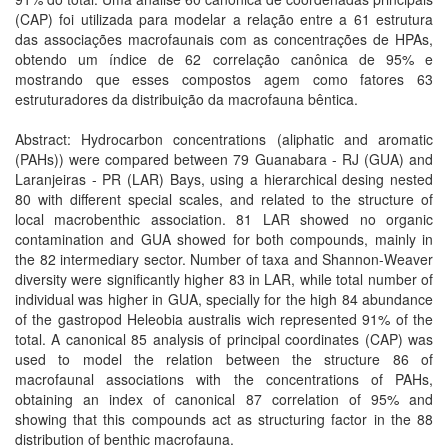
(CAP) foi utilizada para modelar a relação entre a 61 estrutura
das associações macrofaunais com as concentrações de HPAs,
obtendo um índice de 62 correlação canônica de 95% e
mostrando que esses compostos agem como fatores 63
estruturadores da distribuição da macrofauna bêntica.
Abstract: Hydrocarbon concentrations (aliphatic and aromatic
(PAHs)) were compared between 79 Guanabara - RJ (GUA) and
Laranjeiras - PR (LAR) Bays, using a hierarchical desing nested
80 with different special scales, and related to the structure of
local macrobenthic association. 81 LAR showed no organic
contamination and GUA showed for both compounds, mainly in
the 82 intermediary sector. Number of taxa and Shannon-Weaver
diversity were significantly higher 83 in LAR, while total number of
individual was higher in GUA, specially for the high 84 abundance
of the gastropod Heleobia australis wich represented 91% of the
total. A canonical 85 analysis of principal coordinates (CAP) was
used to model the relation between the structure 86 of
macrofaunal associations with the concentrations of PAHs,
obtaining an index of canonical 87 correlation of 95% and
showing that this compounds act as structuring factor in the 88
distribution of benthic macrofauna.