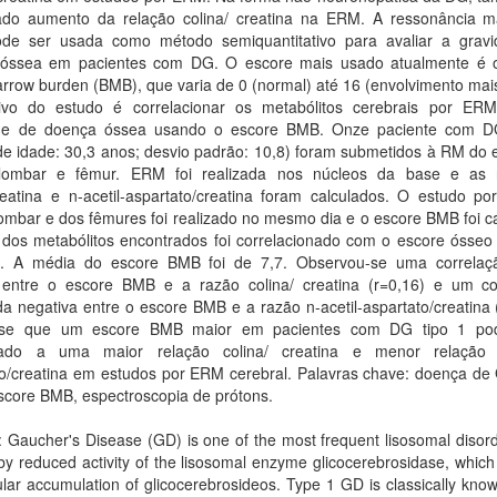
ado aumento da relação colina/ creatina na ERM. A ressonância m
de ser usada como método semiquantitativo para avaliar a grav
óssea em pacientes com DG. O escore mais usado atualmente é 
row burden (BMB), que varia de 0 (normal) até 16 (envolvimento mais
ivo do estudo é correlacionar os metabólitos cerebrais por E
de de doença óssea usando o escore BMB. Onze paciente com D
e idade: 30,3 anos; desvio padrão: 10,8) foram submetidos à RM do e
lombar e fêmur. ERM foi realizada nos núcleos da base e as 
creatina e n-acetil-aspartato/creatina foram calculados. O estudo p
ombar e dos fêmures foi realizado no mesmo dia e o escore BMB foi c
 dos metabólitos encontrados foi correlacionado com o escore ósseo
e. A média do escore BMB foi de 7,7. Observou-se uma correlaç
a entre o escore BMB e a razão colina/ creatina (r=0,16) e um co
 negativa entre o escore BMB e a razão n-acetil-aspartato/creatina 
i-se que um escore BMB maior em pacientes com DG tipo 1 pod
nado a uma maior relação colina/ creatina e menor relação n
to/creatina em estudos por ERM cerebral. Palavras chave: doença de
escore BMB, espectroscopia de prótons.
: Gaucher's Disease (GD) is one of the most frequent lisosomal disorde
y reduced activity of the lisosomal enzyme glicocerebrosidase, which
lular accumulation of glicocerebrosideos. Type 1 GD is classically kno