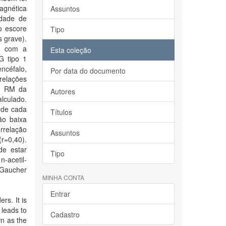
agnética
Assuntos
idade de
o escore
Tipo
 grave).
RM com a
Esta coleção
G tipo 1
ncéfalo,
Por data do documento
relações
or RM da
Autores
alculado.
 de cada
Títulos
ão baixa
rrelação
Assuntos
(r=0,40).
e estar
Tipo
-acetil-
 Gaucher
MINHA CONTA
Entrar
rs. It is
 leads to
Cadastro
wn as the