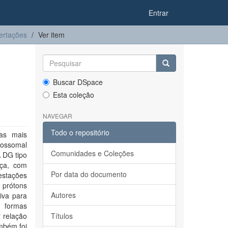
Entrar
ertações
Ver item
Buscar DSpace
Esta coleção
NAVEGAR
Todo o repositório
as mais
ossomal
Comunidades e Coleções
A DG tipo
nça, com
Por data do documento
estações
e prótons
Autores
iva para
e formas
 relação
Títulos
mbém foi