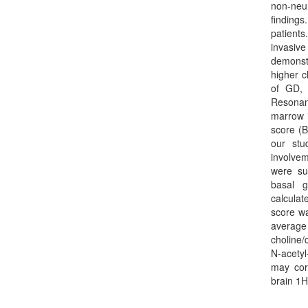
non-neur
findings
patient
invasiv
demonstr
higher c
of GD, 
Resonan
marrow i
score (
our stu
involvem
were su
basal g
calcula
score w
average
choline/
N-acetyl
may corr
brain 1