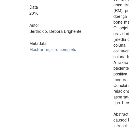
encontr
Data
(RM) po
2016
doença 
bone mar
Autor
O objet
Bertholdo, Debora Brighente
gravida
(média d
Metadata
coluna 
Mostrar registro completo
colina/
coluna l
A razão
pacient
positiv
moderada
Conclu
relacio
asparta
tipo 1, 
Abstract
caused b
intracel