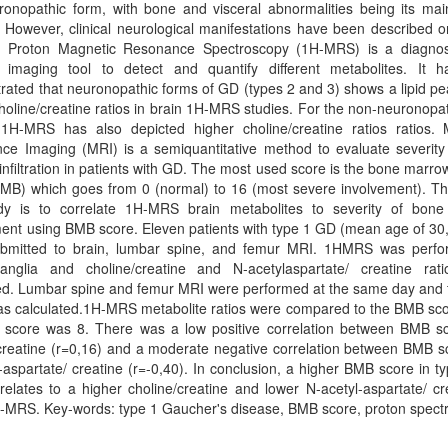
onopathic form, with bone and visceral abnormalities being its main
. However, clinical neurological manifestations have been described 
s. Proton Magnetic Resonance Spectroscopy (1H-MRS) is a diagnos
e imaging tool to detect and quantify different metabolites. It 
ated that neuronopathic forms of GD (types 2 and 3) shows a lipid p
holine/creatine ratios in brain 1H-MRS studies. For the non-neuronopa
1H-MRS has also depicted higher choline/creatine ratios ratios. 
ce Imaging (MRI) is a semiquantitative method to evaluate severity
nfiltration in patients with GD. The most used score is the bone marr
BMB) which goes from 0 (normal) to 16 (most severe involvement). Th
dy is to correlate 1H-MRS brain metabolites to severity of bon
ent using BMB score. Eleven patients with type 1 GD (mean age of 30
bmitted to brain, lumbar spine, and femur MRI. 1HMRS was perf
anglia and choline/creatine and N-acetylaspartate/ creatine rat
ted. Lumbar spine and femur MRI were performed at the same day and
as calculated.1H-MRS metabolite ratios were compared to the BMB sc
 score was 8. There was a low positive correlation between BMB s
creatine (r=0,16) and a moderate negative correlation between BMB s
-aspartate/ creatine (r=-0,40). In conclusion, a higher BMB score in 
elates to a higher choline/creatine and lower N-acetyl-aspartate/ cr
H-MRS. Key-words: type 1 Gaucher's disease, BMB score, proton spect