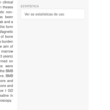
 clinical
ESTATÍSTICA
on theses
tic non-
Ver as estatísticas de uso
has been
eak and a
thic form
Magnetic
 of bone
ow burden
e aim of
e marrow
,3 years)
ormed on
ios were
 the BMB
ore. BMB
core and
core and
type 1 GD
eatine in
roscopy.