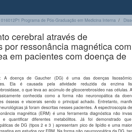
016012P1 Programa de Pós-Graduação em Medicina Interna
Diss
to cerebral através de
s por ressonância magnética com
ea em pacientes com doença de
: A doença de Gaucher (DG) é uma das doenças lisossômic
ntes. Ela é causada pela atividade reduzida da enzima lis
ebrosidase, o que leva ao acúmulo de glicocerebrosídeo nas células. 
ssicamente conhecida como a forma não neuronopática da doe
ões ósseas e viscerais sendo o principal achado. Entretanto, manif
 neurológicas já foram descritas nesses pacientes. A espectroscopia d
sonância magnética (ERM) é uma ferramenta diagnóstica não invas
r e quantificar diferentes metabólitos. Já foi demonstrado qu
páticas de DG (tipos 2 e 3 ) apresentam pico de lipídio e uma maior
/ creatina em estudos por ERM. Na forma não neuronopática da DG, ta