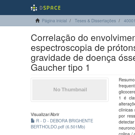
Página inicial
Teses & Dissertações
40001
Correlação do envolvimen
espectroscopia de próton
gravidade de doença óss
Gaucher tipo 1
Resumo
freque
glicocer
1 é cla
alteraç
clínicas
Visualizar/
Abrir
por res
R - D - DEBORA BRIGHENTE
detecta
BERTHOLDO.pdf (6.501Mb)
neurono
colina 