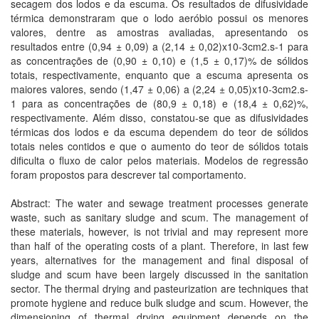
secagem dos lodos e da escuma. Os resultados de difusividade
térmica demonstraram que o lodo aeróbio possui os menores
valores, dentre as amostras avaliadas, apresentando os
resultados entre (0,94 ± 0,09) a (2,14 ± 0,02)x10-3cm2.s-1 para
as concentrações de (0,90 ± 0,10) e (1,5 ± 0,17)% de sólidos
totais, respectivamente, enquanto que a escuma apresenta os
maiores valores, sendo (1,47 ± 0,06) a (2,24 ± 0,05)x10-3cm2.s-
1 para as concentrações de (80,9 ± 0,18) e (18,4 ± 0,62)%,
respectivamente. Além disso, constatou-se que as difusividades
térmicas dos lodos e da escuma dependem do teor de sólidos
totais neles contidos e que o aumento do teor de sólidos totais
dificulta o fluxo de calor pelos materiais. Modelos de regressão
foram propostos para descrever tal comportamento.
Abstract: The water and sewage treatment processes generate
waste, such as sanitary sludge and scum. The management of
these materials, however, is not trivial and may represent more
than half of the operating costs of a plant. Therefore, in last few
years, alternatives for the management and final disposal of
sludge and scum have been largely discussed in the sanitation
sector. The thermal drying and pasteurization are techniques that
promote hygiene and reduce bulk sludge and scum. However, the
dimensioning of thermal drying equipment depends on the