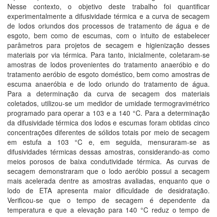
Nesse contexto, o objetivo deste trabalho foi quantificar
experimentalmente a difusividade térmica e a curva de secagem
de lodos oriundos dos processos de tratamento de água e de
esgoto, bem como de escumas, com o intuito de estabelecer
parâmetros para projetos de secagem e higienização desses
materiais por via térmica. Para tanto, inicialmente, coletaram-se
amostras de lodos provenientes do tratamento anaeróbio e do
tratamento aeróbio de esgoto doméstico, bem como amostras de
escuma anaeróbia e de lodo oriundo do tratamento de água.
Para a determinação da curva de secagem dos materiais
coletados, utilizou-se um medidor de umidade termogravimétrico
programado para operar a 103 e a 140 °C. Para a determinação
da difusividade térmica dos lodos e escumas foram obtidas cinco
concentrações diferentes de sólidos totais por meio de secagem
em estufa a 103 °C e, em seguida, mensuraram-se as
difusividades térmicas dessas amostras, considerando-as como
meios porosos de baixa condutividade térmica. As curvas de
secagem demonstraram que o lodo aeróbio possui a secagem
mais acelerada dentre as amostras avaliadas, enquanto que o
lodo de ETA apresenta maior dificuldade de desidratação.
Verificou-se que o tempo de secagem é dependente da
temperatura e que a elevação para 140 °C reduz o tempo de