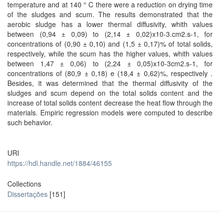
temperature and at 140 ° C there were a reduction on drying time
of the sludges and scum. The results demonstrated that the
aerobic sludge has a lower thermal diffusivity, whith values
between (0,94 ± 0,09) to (2,14 ± 0,02)x10-3.cm2.s-1, for
concentrations of (0,90 ± 0,10) and (1,5 ± 0,17)% of total solids,
respectively, while the scum has the higher values, whith values
between 1,47 ± 0,06) to (2,24 ± 0,05)x10-3cm2.s-1, for
concentrations of (80,9 ± 0,18) e (18,4 ± 0,62)%, respectively .
Besides, it was determined that the thermal diffusivity of the
sludges and scum depend on the total solids content and the
increase of total solids content decrease the heat flow through the
materials. Empiric regression models were computed to describe
such behavior.
URI
https://hdl.handle.net/1884/46155
Collections
Dissertações
[151]