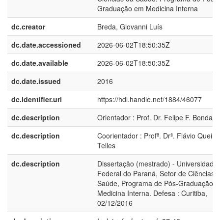
Graduação em Medicina Interna
dc.creator
Breda, Giovanni Luís
dc.date.accessioned
2026-06-02T18:50:35Z
dc.date.available
2026-06-02T18:50:35Z
dc.date.issued
2016
dc.identifier.uri
https://hdl.handle.net/1884/46077
dc.description
Orientador : Prof. Dr. Felipe F. Bondan
dc.description
Coorientador : Profª. Drª. Flávio Queiro
Telles
dc.description
Dissertação (mestrado) - Universidade
Federal do Paraná, Setor de Ciências 
Saúde, Programa de Pós-Graduação 
Medicina Interna. Defesa : Curitiba,
02/12/2016