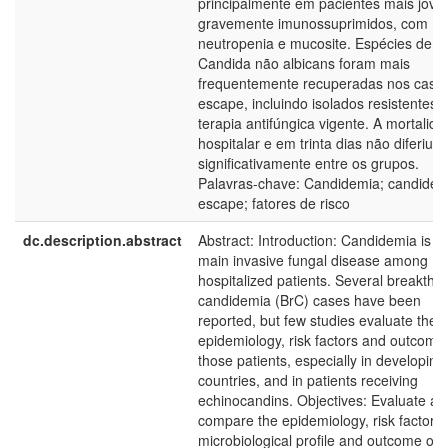
principalmente em pacientes mais jove
gravemente imunossuprimidos, com
neutropenia e mucosite. Espécies de
Candida não albicans foram mais
frequentemente recuperadas nos caso
escape, incluindo isolados resistentes 
terapia antifúngica vigente. A mortalid
hospitalar e em trinta dias não diferiu
significativamente entre os grupos.
Palavras-chave: Candidemia; candidem
escape; fatores de risco
dc.description.abstract
Abstract: Introduction: Candidemia is t
main invasive fungal disease among
hospitalized patients. Several breakthr
candidemia (BrC) cases have been
reported, but few studies evaluate the
epidemiology, risk factors and outcome
those patients, especially in developing
countries, and in patients receiving
echinocandins. Objectives: Evaluate an
compare the epidemiology, risk factors,
microbiological profile and outcome of