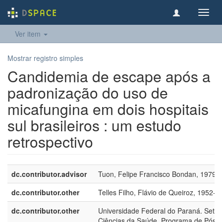
Toggl
navig
Ver item
Mostrar registro simples
Candidemia de escape após a
padronização do uso de
micafungina em dois hospitais
sul brasileiros : um estudo
retrospectivo
dc.contributor.advisor
Tuon, Felipe Francisco Bondan, 1979-
dc.contributor.other
Telles Filho, Flávio de Queiroz, 1952-
dc.contributor.other
Universidade Federal do Paraná. Setor
Ciências da Saúde. Programa de Pós-