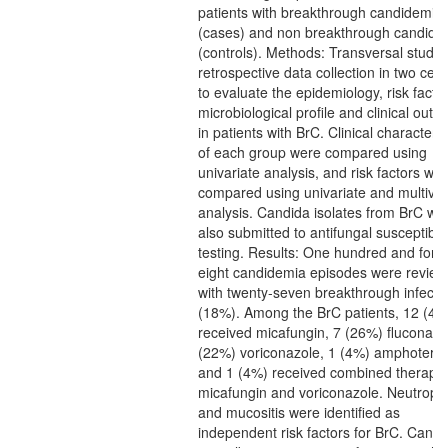
patients with breakthrough candidemia
(cases) and non breakthrough candide
(controls). Methods: Transversal study, 
retrospective data collection in two cent
to evaluate the epidemiology, risk factor
microbiological profile and clinical out
in patients with BrC. Clinical characteris
of each group were compared using
univariate analysis, and risk factors we
compared using univariate and multivar
analysis. Candida isolates from BrC we
also submitted to antifungal susceptibili
testing. Results: One hundred and forty
eight candidemia episodes were review
with twenty-seven breakthrough infecti
(18%). Among the BrC patients, 12 (44
received micafungin, 7 (26%) fluconazo
(22%) voriconazole, 1 (4%) amphoterici
and 1 (4%) received combined therapy 
micafungin and voriconazole. Neutrope
and mucositis were identified as
independent risk factors for BrC. Candi