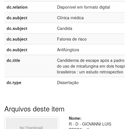
dc.relation
Disponível em formato digital
dc.subject
Clínica médica
dc.subject
Candida
dc.subject
Fatores de risco
dc.subject
Antifúngicos
dc.title
Candidemia de escape após a padroni
do uso de micafungina em dois hospitai
brasileiros : um estudo retrospectivo
dc.type
Dissertação
Arquivos deste item
Nome:
R - D - GIOVANNI LUIS