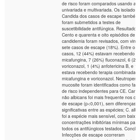
de risco foram comparados usando aná
univariada e multivariada. Os isolados 
Candida dos casos de escape também
foram submetidos a testes de
suscetibilidade antifúngica. Resultados:
Cento e quarenta e oito episódios de
candidemia foram revisados, com vinte
sete casos de escape (18%). Entre os
casos, 12 (44%) estavam recebendo
micafungina, 7 (26%) fluconazol, 6 (22
voriconazol, 1 (4%) anfotericina B, e 1 
estava recebendo terapia combinada 
micafungina e voriconazol. Neutropenia
mucosite foram identificados como fato
de risco independentes para CE. Cand
não albicans foi mais frequente nos ca
de escape (p<0,001), sem diferenças
significativas entre as espécies; C. albi
foi a espécie mais sensível, com baixas
concentrações inibitórias mínimas para
todos os antifúngicos testados. Conclu
Infecções de escape ocorreram