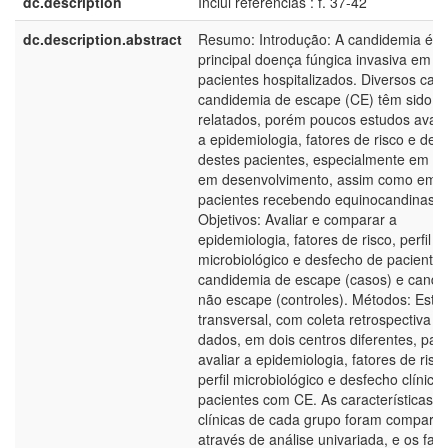
dc.description
Inclui referências : f. 37-42
dc.description.abstract
Resumo: Introdução: A candidemia é a
principal doença fúngica invasiva em
pacientes hospitalizados. Diversos cas
candidemia de escape (CE) têm sido
relatados, porém poucos estudos aval
a epidemiologia, fatores de risco e des
destes pacientes, especialmente em pa
em desenvolvimento, assim como em
pacientes recebendo equinocandinas.
Objetivos: Avaliar e comparar a
epidemiologia, fatores de risco, perfil
microbiológico e desfecho de paciente
candidemia de escape (casos) e candi
não escape (controles). Métodos: Estu
transversal, com coleta retrospectiva d
dados, em dois centros diferentes, par
avaliar a epidemiologia, fatores de risco
perfil microbiológico e desfecho clínico
pacientes com CE. As características
clínicas de cada grupo foram compara
através de análise univariada, e os fat