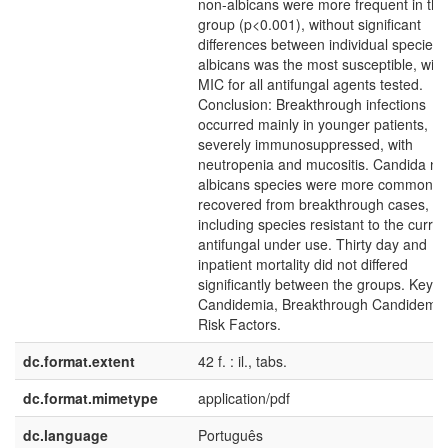
non-albicans were more frequent in th
group (p<0.001), without significant
differences between individual species;
albicans was the most susceptible, with
MIC for all antifungal agents tested.
Conclusion: Breakthrough infections
occurred mainly in younger patients,
severely immunosuppressed, with
neutropenia and mucositis. Candida no
albicans species were more commonly
recovered from breakthrough cases,
including species resistant to the curren
antifungal under use. Thirty day and
inpatient mortality did not differed
significantly between the groups. Key w
Candidemia, Breakthrough Candidemia
Risk Factors.
dc.format.extent
42 f. : il., tabs.
dc.format.mimetype
application/pdf
dc.language
Português