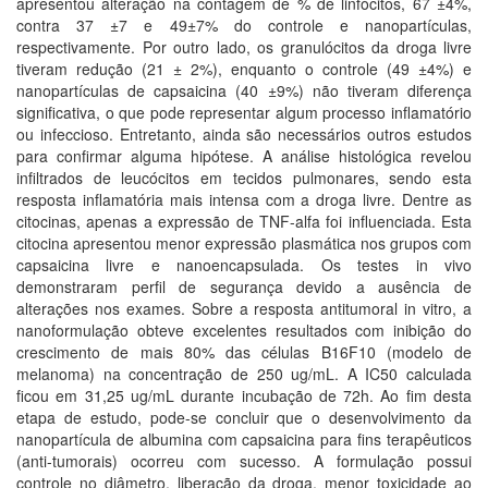
apresentou alteração na contagem de % de linfócitos, 67 ±4%,
contra 37 ±7 e 49±7% do controle e nanopartículas,
respectivamente. Por outro lado, os granulócitos da droga livre
tiveram redução (21 ± 2%), enquanto o controle (49 ±4%) e
nanopartículas de capsaicina (40 ±9%) não tiveram diferença
significativa, o que pode representar algum processo inflamatório
ou infeccioso. Entretanto, ainda são necessários outros estudos
para confirmar alguma hipótese. A análise histológica revelou
infiltrados de leucócitos em tecidos pulmonares, sendo esta
resposta inflamatória mais intensa com a droga livre. Dentre as
citocinas, apenas a expressão de TNF-alfa foi influenciada. Esta
citocina apresentou menor expressão plasmática nos grupos com
capsaicina livre e nanoencapsulada. Os testes in vivo
demonstraram perfil de segurança devido a ausência de
alterações nos exames. Sobre a resposta antitumoral in vitro, a
nanoformulação obteve excelentes resultados com inibição do
crescimento de mais 80% das células B16F10 (modelo de
melanoma) na concentração de 250 ug/mL. A IC50 calculada
ficou em 31,25 ug/mL durante incubação de 72h. Ao fim desta
etapa de estudo, pode-se concluir que o desenvolvimento da
nanopartícula de albumina com capsaicina para fins terapêuticos
(anti-tumorais) ocorreu com sucesso. A formulação possui
controle no diâmetro, liberação da droga, menor toxicidade ao