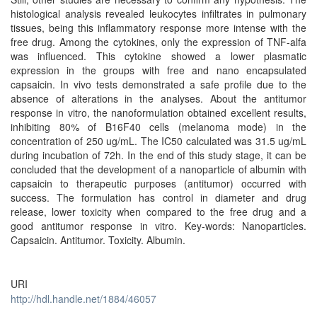
histological analysis revealed leukocytes infiltrates in pulmonary
tissues, being this inflammatory response more intense with the
free drug. Among the cytokines, only the expression of TNF-alfa
was influenced. This cytokine showed a lower plasmatic
expression in the groups with free and nano encapsulated
capsaicin. In vivo tests demonstrated a safe profile due to the
absence of alterations in the analyses. About the antitumor
response in vitro, the nanoformulation obtained excellent results,
inhibiting 80% of B16F40 cells (melanoma mode) in the
concentration of 250 ug/mL. The IC50 calculated was 31.5 ug/mL
during incubation of 72h. In the end of this study stage, it can be
concluded that the development of a nanoparticle of albumin with
capsaicin to therapeutic purposes (antitumor) occurred with
success. The formulation has control in diameter and drug
release, lower toxicity when compared to the free drug and a
good antitumor response in vitro. Key-words: Nanoparticles.
Capsaicin. Antitumor. Toxicity. Albumin.
URI
http://hdl.handle.net/1884/46057