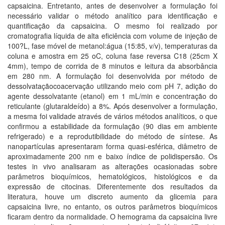
capsaicina. Entretanto, antes de desenvolver a formulação foi
necessário validar o método analítico para identificação e
quantificação da capsaicina. O mesmo foi realizado por
cromatografia líquida de alta eficiência com volume de injeção de
100?L, fase móvel de metanol:água (15:85, v/v), temperaturas da
coluna e amostra em 25 oC, coluna fase reversa C18 (25cm X
4mm), tempo de corrida de 8 minutos e leitura da absorbância
em 280 nm. A formulação foi desenvolvida por método de
dessolvataçãocoacervação utilizando meio com pH 7, adição do
agente dessolvatante (etanol) em 1 mL/min e concentração do
reticulante (glutaraldeído) a 8%. Após desenvolver a formulação,
a mesma foi validade através de vários métodos analíticos, o que
confirmou a estabilidade da formulação (90 dias em ambiente
refrigerado) e a reprodutibilidade do método de síntese. As
nanopartículas apresentaram forma quasi-esférica, diâmetro de
aproximadamente 200 nm e baixo índice de polidispersão. Os
testes in vivo analisaram as alterações ocasionadas sobre
parâmetros bioquímicos, hematológicos, histológicos e da
expressão de citocinas. Diferentemente dos resultados da
literatura, houve um discreto aumento da glicemia para
capsaicina livre, no entanto, os outros parâmetros bioquímicos
ficaram dentro da normalidade. O hemograma da capsaicina livre