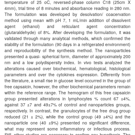
temperature of 25 oC, reversed-phase column C18 (25cm X
4mm), trial time of 8 minutes and absorbance reading in 280 nm.
The formulation was developed by desolvation/ coacervation
method using mean with pH 7, 1 mL/min addition of dissolvent
agent (ethanol) and reticulant agent concentration
(glutaraldehyde) of 8%. After developing the formulation, it was
validated through many analytical methods, which confirmed the
stability of the formulation (90 days in a refrigerated environment)
and reproducibility of the synthesis method. The nanoparticles
presented a quasi- spherical form, diameter of approximately 200
nm and a low polydispersity index. In vivo tests analyzed the
alterations caused over biochemical, hematological, histological
parameters and over the cytokines expression. Differently from
the literature, a small rise in glucose level occurred in the group of
free capsaicin, however, the other biochemical parameters remain
within the reference range. The hemogram of this free capsaicin
group presented alterations in lymphocytes % count 67 ±4%,
against 37 ±7 and 49±7% of control and nanoparticles groups,
respectively. In contrast, the granulocytes of the free drug group
reduced (21 ± 2%), while the control group (49 ±4%) and the
nanoparticle one (40 ±9%) presented no significant difference,
what may represent some inflammatory or infectious process.
Still, other studies are necessary to confirm any hypothesis. The