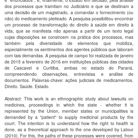
e "enunciados"; e, finalmente, o Estado em decisão, pela análise
dos processos que tramitam no Judiciário e que se destinam a
uma decisão de um magistrado, a comandar o fornecimento (ou
não) do medicamento pleiteado. A pesquisa possibilitou encontrar
um processo de transformação do direito à saúde em direito à
vida, que se manifesta não apenas a partir de um texto legal
cujas disposições se constroem na prática dos processos, mas
também pela diversidade de elementos que mobiliza,
especialmente os sentimentos dos agentes públicos que laboram
com tais demandas. A pesquisa de campo foi realizada de janeiro
de 2015 a fevereiro de 2016 em instituições públicas das cidades
de Cascavel e Curitiba, ambas no estado do Paraná,
compreendendo observações, entrevistas e análise de
documentos. Palavras-chave: ações judiciais de medicamentos.
Direito. Saúde. Estado.
Abstract: This work is an ethnographic study about lawsuits on
medicines, proceedings in which the state - whether it is
represented by the Union, member states or municipalities is
demanded by a "patient" to supply medicinal products by the
court. The intention is to understand how the right to health is
done, as a theoretical approach to the one developed by Latour
(2010). For this, the paths of these processes were covered, from