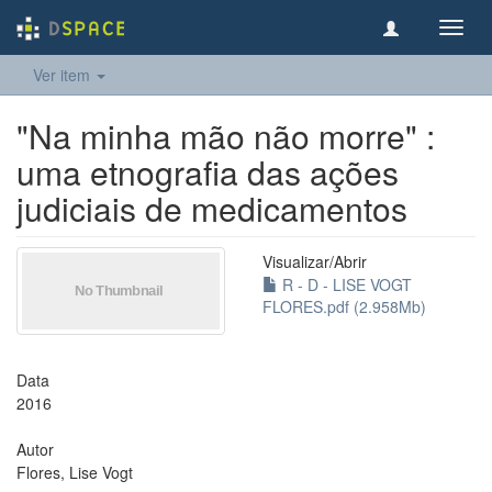
Toggl
navig
Ver item
"Na minha mão não morre" :
uma etnografia das ações
judiciais de medicamentos
Visualizar/
Abrir
R - D - LISE VOGT
FLORES.pdf (2.958Mb)
Data
2016
Autor
Flores, Lise Vogt