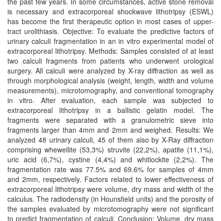
the past few years. In some circumstances, active stone removal
is necessary and extracorporeal shockwave lithotripsy (ESWL)
has become the first therapeutic option in most cases of upper-
tract urolithiasis. Objective: To evaluate the predictive factors of
urinary calculi fragmentation in an in vitro experimental model of
extracorporeal lithotripsy. Methods: Samples consisted of at least
two calculi fragments from patients who underwent urological
surgery. All calculi were analyzed by X-ray diffraction as well as
through morphological analysis (weight, length, width and volume
measurements), microtomography, and conventional tomography
in vitro. After evaluation, each sample was subjected to
extracorporeal lithotripsy in a ballistic gelatin model. The
fragments were separated with a granulometric sieve into
fragments larger than 4mm and 2mm and weighed. Results: We
analyzed 48 urinary calculi, 45 of them also by X-Ray diffraction
comprising whewellite (53,3%) struvite (22,2%), apatite (11,1%),
uric acid (6,7%), cystine (4,4%) and whitlockite (2,2%). The
fragmentation rate was 77.5% and 69.6% for samples of 4mm
and 2mm, respectively. Factors related to lower effectiveness of
extracorporeal lithotripsy were volume, dry mass and width of the
calculus. The radiodensity (in Hounsfield units) and the porosity of
the samples evaluated by microtomography were not significant
to predict fragmentation of calculi. Conclusion: Volume, dry mass