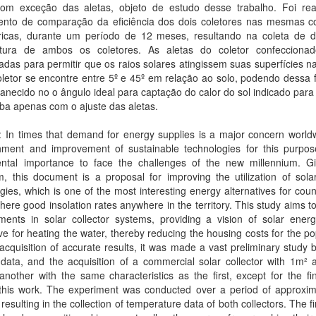
com exceção das aletas, objeto de estudo desse trabalho. Foi rea
ento de comparação da eficiência dos dois coletores nas mesmas c
ricas, durante um período de 12 meses, resultando na coleta de 
tura de ambos os coletores. As aletas do coletor confecciona
adas para permitir que os raios solares atingissem suas superfícies 
letor se encontre entre 5º e 45º em relação ao solo, podendo dessa 
anecido no o ângulo ideal para captação do calor do sol indicado para
iba apenas com o ajuste das aletas.
: In times that demand for energy supplies is a major concern world
shment and improvement of sustainable technologies for this purpos
ntal importance to face the challenges of the new millennium. Gi
, this document is a proposal for improving the utilization of sola
gies, which is one of the most interesting energy alternatives for count
where good insolation rates anywhere in the territory. This study aims t
ments in solar collector systems, providing a vision of solar ener
ive for heating the water, thereby reducing the housing costs for the po
acquisition of accurate results, it was made a vast preliminary study
 data, and the acquisition of a commercial solar collector with 1m²
nother with the same characteristics as the first, except for the fi
 this work. The experiment was conducted over a period of approxim
resulting in the collection of temperature data of both collectors. The 