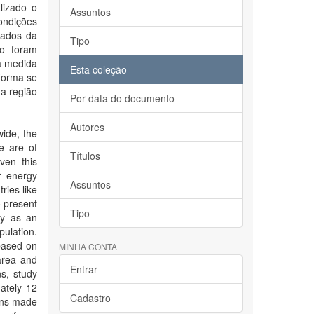
lizado o
Assuntos
ondições
dados da
Tipo
do foram
na medida
Esta coleção
forma se
 a região
Por data do documento
Autores
wide, the
e are of
Títulos
ven this
r energy
Assuntos
ries like
o present
Tipo
gy as an
pulation.
 based on
MINHA CONTA
 area and
Entrar
ns, study
ately 12
Cadastro
fins made