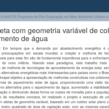
016057P5 Programa de Pós-Graduação em Meio Ambiente Urbano e I
eta com geometria variável de col
imento de água
: Em tempos que a demanda por abastecimento energético é 
 preocupações em escala mundial, a criação e melhoria de tec
áveis para esse fim são de fundamental importância para o enfrentam
s do novo milênio. Visando esse paradigma, este trabalho trat
a de melhoria de tecnologias de aproveitamento da energia solar, se
alternativas energéticas mais interessantes para países como o Bras
ncipal objetivo a apresentação de melhorias construtivas nos coletore
emas de aquecimento solar de água, proporcionando uma visão da
omo alternativa para o aquecimento da água, aumentado a viabilidade
alação e diminuindo dessa forma os custos de moradia para a populaç
ão de resultados concisos, foi realizado o projeto e execução de um
m aletas de geometria variável, baseado em um coletor solar plano c
metro quadrado de área de captação solar, com as mesmas caracte