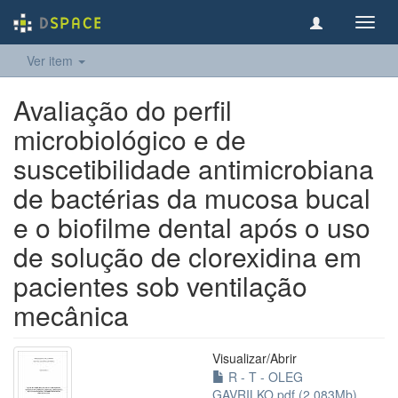
Toggl
navig
Ver item
Avaliação do perfil
microbiológico e de
suscetibilidade antimicrobiana
de bactérias da mucosa bucal
e o biofilme dental após o uso
de solução de clorexidina em
pacientes sob ventilação
mecânica
Visualizar/
Abrir
R - T - OLEG
GAVRILKO.pdf (2.083Mb)