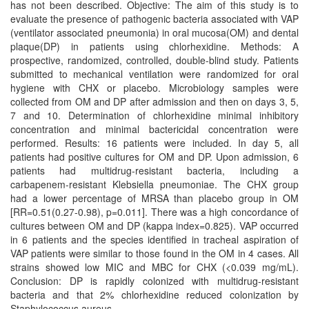
has not been described. Objective: The aim of this study is to
evaluate the presence of pathogenic bacteria associated with VAP
(ventilator associated pneumonia) in oral mucosa(OM) and dental
plaque(DP) in patients using chlorhexidine. Methods: A
prospective, randomized, controlled, double-blind study. Patients
submitted to mechanical ventilation were randomized for oral
hygiene with CHX or placebo. Microbiology samples were
collected from OM and DP after admission and then on days 3, 5,
7 and 10. Determination of chlorhexidine minimal inhibitory
concentration and minimal bactericidal concentration were
performed. Results: 16 patients were included. In day 5, all
patients had positive cultures for OM and DP. Upon admission, 6
patients had multidrug-resistant bacteria, including a
carbapenem-resistant Klebsiella pneumoniae. The CHX group
had a lower percentage of MRSA than placebo group in OM
[RR=0.51(0.27-0.98), p=0.011]. There was a high concordance of
cultures between OM and DP (kappa index=0.825). VAP occurred
in 6 patients and the species identified in tracheal aspiration of
VAP patients were similar to those found in the OM in 4 cases. All
strains showed low MIC and MBC for CHX (<0.039 mg/mL).
Conclusion: DP is rapidly colonized with multidrug-resistant
bacteria and that 2% chlorhexidine reduced colonization by
Staphylococcus aureus.