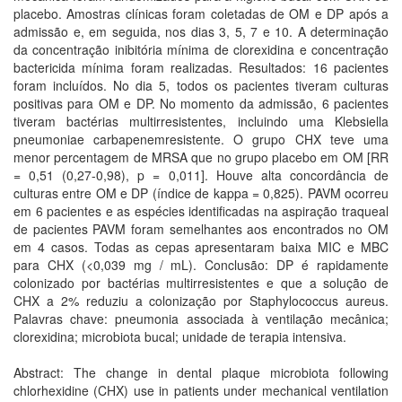
placebo. Amostras clínicas foram coletadas de OM e DP após a
admissão e, em seguida, nos dias 3, 5, 7 e 10. A determinação
da concentração inibitória mínima de clorexidina e concentração
bactericida mínima foram realizadas. Resultados: 16 pacientes
foram incluídos. No dia 5, todos os pacientes tiveram culturas
positivas para OM e DP. No momento da admissão, 6 pacientes
tiveram bactérias multirresistentes, incluindo uma Klebsiella
pneumoniae carbapenemresistente. O grupo CHX teve uma
menor percentagem de MRSA que no grupo placebo em OM [RR
= 0,51 (0,27-0,98), p = 0,011]. Houve alta concordância de
culturas entre OM e DP (índice de kappa = 0,825). PAVM ocorreu
em 6 pacientes e as espécies identificadas na aspiração traqueal
de pacientes PAVM foram semelhantes aos encontrados no OM
em 4 casos. Todas as cepas apresentaram baixa MIC e MBC
para CHX (<0,039 mg / mL). Conclusão: DP é rapidamente
colonizado por bactérias multirresistentes e que a solução de
CHX a 2% reduziu a colonização por Staphylococcus aureus.
Palavras chave: pneumonia associada à ventilação mecânica;
clorexidina; microbiota bucal; unidade de terapia intensiva.
Abstract: The change in dental plaque microbiota following
chlorhexidine (CHX) use in patients under mechanical ventilation