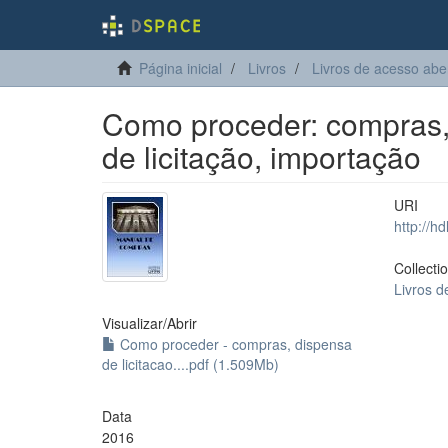
Página inicial
Livros
Livros de acesso abe
Como proceder: compras, d
de licitação, importação
URI
http://h
Collecti
Livros d
Visualizar/
Abrir
Como proceder - compras, dispensa
de licitacao....pdf (1.509Mb)
Data
2016