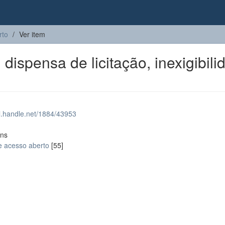
rto
Ver item
ispensa de licitação, inexigibili
dl.handle.net/1884/43953
ons
e acesso aberto
[55]