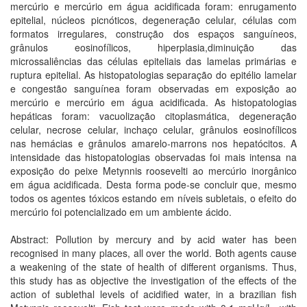
mercúrio e mercúrio em água acidificada foram: enrugamento
epitelial, núcleos picnóticos, degeneração celular, células com
formatos irregulares, construção dos espaços sanguíneos,
grânulos eosinofílicos, hiperplasia,diminuição das
microssaliências das células epiteliais das lamelas primárias e
ruptura epitelial. As histopatologias separação do epitélio lamelar
e congestão sanguínea foram observadas em exposição ao
mercúrio e mercúrio em água acidificada. As histopatologias
hepáticas foram: vacuolização citoplasmática, degeneração
celular, necrose celular, inchaço celular, grânulos eosinofílicos
nas hemácias e grânulos amarelo-marrons nos hepatócitos. A
intensidade das histopatologias observadas foi mais intensa na
exposição do peixe Metynnis roosevelti ao mercúrio inorgânico
em água acidificada. Desta forma pode-se concluir que, mesmo
todos os agentes tóxicos estando em níveis subletais, o efeito do
mercúrio foi potencializado em um ambiente ácido.
Abstract: Pollution by mercury and by acid water has been
recognised in many places, all over the world. Both agents cause
a weakening of the state of health of different organisms. Thus,
this study has as objective the investigation of the effects of the
action of sublethal levels of acidified water, in a brazilian fish