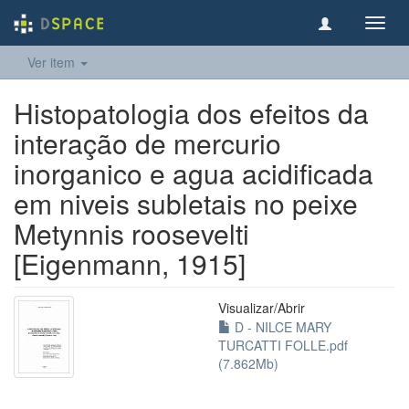
Toggl
navig
Ver item
Histopatologia dos efeitos da
interação de mercurio
inorganico e agua acidificada
em niveis subletais no peixe
Metynnis roosevelti
[Eigenmann, 1915]
Visualizar/
Abrir
D - NILCE MARY
TURCATTI FOLLE.pdf
(7.862Mb)