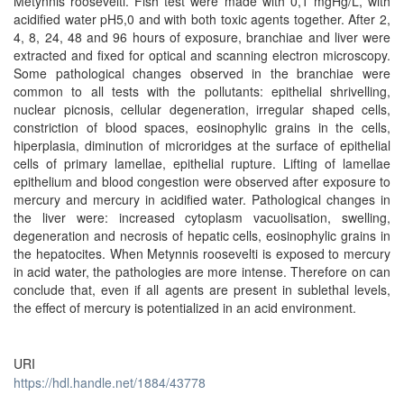
Metynnis roosevelti. Fish test were made with 0,1 mgHg/L, with
acidified water pH5,0 and with both toxic agents together. After 2,
4, 8, 24, 48 and 96 hours of exposure, branchiae and liver were
extracted and fixed for optical and scanning electron microscopy.
Some pathological changes observed in the branchiae were
common to all tests with the pollutants: epithelial shrivelling,
nuclear picnosis, cellular degeneration, irregular shaped cells,
constriction of blood spaces, eosinophylic grains in the cells,
hiperplasia, diminution of microridges at the surface of epithelial
cells of primary lamellae, epithelial rupture. Lifting of lamellae
epithelium and blood congestion were observed after exposure to
mercury and mercury in acidified water. Pathological changes in
the liver were: increased cytoplasm vacuolisation, swelling,
degeneration and necrosis of hepatic cells, eosinophylic grains in
the hepatocites. When Metynnis roosevelti is exposed to mercury
in acid water, the pathologies are more intense. Therefore on can
conclude that, even if all agents are present in sublethal levels,
the effect of mercury is potentialized in an acid environment.
URI
https://hdl.handle.net/1884/43778