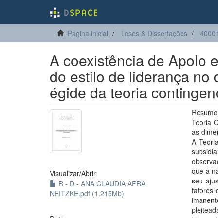
Página inicial
Teses & Dissertações
40001
A coexistência de Apolo e 
do estilo de liderança no
égide da teoria contingen
Resumo: 
Teoria C
as dime
A Teoria
subsidi
observa
que a na
Visualizar/
Abrir
seu aju
R - D - ANA CLAUDIA AFRA
fatores 
NEITZKE.pdf (1.215Mb)
imanent
pleitea