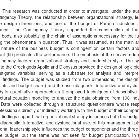
: This research was conducted in order to investigate, under the au
ingency Theory, the relationship between organizational strategy, l
the design dimensions, and use of the budget of Paraná industries a
ance. The Contingency Theory supported the construction of the
s body, also subsidizing the chain of assumptions necessary for the fu
ng the phenomena in question. Thus, it was assumed, as the main a
 nature of the business budget is contingent on certain factors and
nt (fit) predicates the performance. The emphasis of the survey redo
ingency factors: organizational strategy and leadership style. The 
 to the Greek gods Apollo and Dionysus provided the design of logic p
stigated variables, serving as a substrate for analysis and interpre
h findings. The budget was studied from two dimensions, the design
ts and budget share) and the use (diagnosis, interactive and dysfun
y is quantitative approach as it employed techniques of descriptive s
ctural equation modeling to analyze the data obtained from 198 indu
 Data were collected through a structured questionnaire whose res
fessionals directly or indirectly working with the budget of their compa
 findings support that organizational strategy influences both the budg
diagnostic, interactive, and dysfunctional use, of this management p
ional leadership style influences the budget components and the three 
he budget, but the same was not seen for budget participation. In t