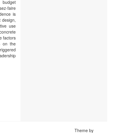
e budget
ez-faire
idence is
 design,
tive use
concrete
e factors
s on the
triggered
eadership
Theme by