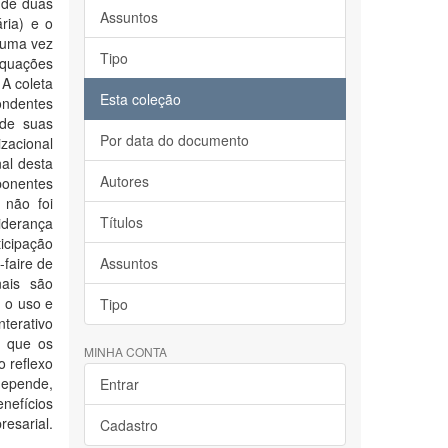
 de duas
Assuntos
ria) e o
, uma vez
Tipo
equações
 A coleta
Esta coleção
ondentes
 de suas
Por data do documento
zacional
nal desta
Autores
ponentes
 não foi
Títulos
iderança
cipação
-faire de
Assuntos
nais são
, o uso e
Tipo
terativo
e que os
MINHA CONTA
 reflexo
depende,
Entrar
enefícios
esarial.
Cadastro