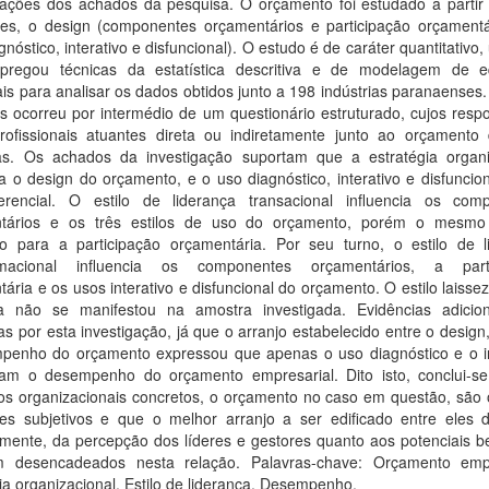
etações dos achados da pesquisa. O orçamento foi estudado a partir
es, o design (componentes orçamentários e participação orçamentá
gnóstico, interativo e disfuncional). O estudo é de caráter quantitativo
regou técnicas da estatística descritiva e de modelagem de 
ais para analisar os dados obtidos junto a 198 indústrias paranaenses.
s ocorreu por intermédio de um questionário estruturado, cujos resp
rofissionais atuantes direta ou indiretamente junto ao orçamento
s. Os achados da investigação suportam que a estratégia organi
ia o design do orçamento, e o uso diagnóstico, interativo e disfuncio
rencial. O estilo de liderança transacional influencia os com
tários e os três estilos de uso do orçamento, porém o mesmo
ado para a participação orçamentária. Por seu turno, o estilo de l
ormacional influencia os componentes orçamentários, a parti
ária e os usos interativo e disfuncional do orçamento. O estilo laissez
ça não se manifestou na amostra investigada. Evidências adicio
as por esta investigação, já que o arranjo estabelecido entre o design
penho do orçamento expressou que apenas o uso diagnóstico e o in
ciam o desempenho do orçamento empresarial. Dito isto, conclui-s
os organizacionais concretos, o orçamento no caso em questão, são o
res subjetivos e que o melhor arranjo a ser edificado entre eles 
lmente, da percepção dos líderes e gestores quanto aos potenciais b
 desencadeados nesta relação. Palavras-chave: Orçamento empr
ia organizacional. Estilo de liderança. Desempenho.