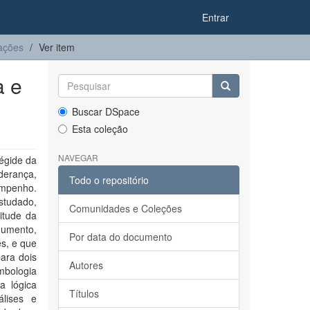
Entrar
ações
Ver item
a e
Buscar DSpace
Esta coleção
NAVEGAR
 égide da
iderança,
Todo o repositório
empenho.
studado,
Comunidades e Coleções
itude da
gumento,
Por data do documento
s, e que
ara dois
Autores
imbologia
a lógica
Títulos
álises e