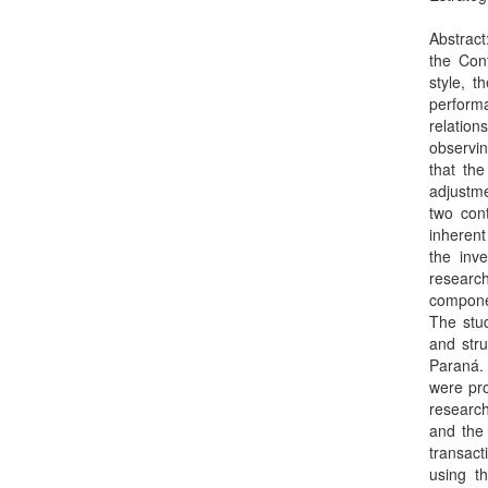
Abstract
the Cont
style, 
perform
relation
observi
that the
adjustme
two cont
inherent
the inve
researc
componen
The stud
and stru
Paraná.
were pro
research
and the 
transact
using t