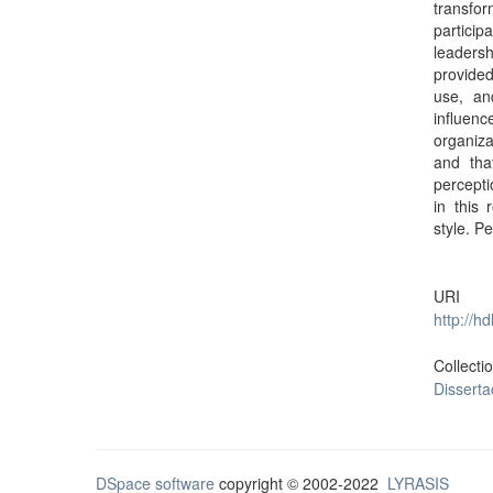
transfo
partici
leadersh
provide
use, an
influen
organiza
and tha
percepti
in this 
style. P
URI
http://h
Collecti
Dissert
DSpace software
copyright © 2002-2022
LYRASIS