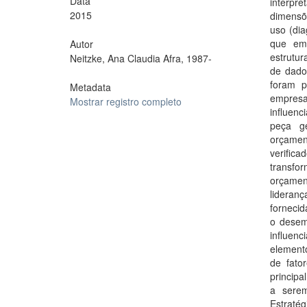
Data
interpr
2015
dimensõ
uso (dia
que emp
Autor
estrutur
Neitzke, Ana Claudia Afra, 1987-
de dado
foram p
Metadata
empresa
Mostrar registro completo
influenc
peça ge
orçamen
verific
transf
orçament
lideran
fornecid
o desem
influen
element
de fato
principa
a serem
Estratég