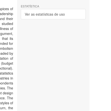
ESTATÍSTICA
spices of
eadership
Ver as estatísticas de uso
nd their
 studied
llness of
rgument,
 that its
unded for
symbolism
leaded by
tation of
 (budget
ctional).
tatistics
stries in
pondents
nies. The
et design
iece. The
styles of
urn, the