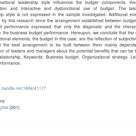
rmational leadership style influences the budget components, th
pation and interactive and dysfunctional use of budget. The laiss
ip style is not expressed in the sample investigated. Additional ev
d by this research since the arrangement established between budget
d performance expressed that only the diagnostic and the interac
ce the business budget performance. Hereupon, we conclude that the 
tional elements, the budget in this case, are the reflection of subjectiv
t the best arrangement to be built between them mainly depend
on of leaders and managers about the potential benefits that can be 
relationship. Keywords: Business budget. Organizational strategy. L
erformance.
dl.handle.net/1884/41177
ons
ações
[201]