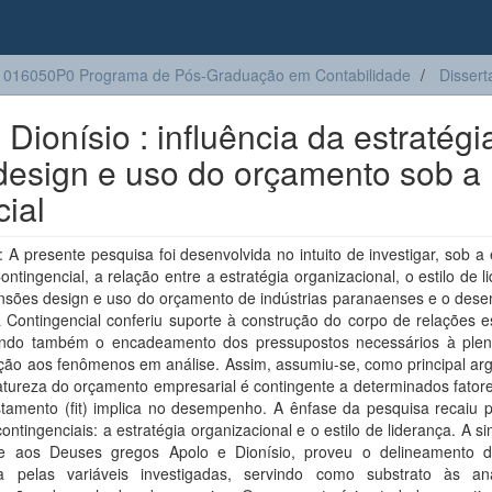
016050P0 Programa de Pós-Graduação em Contabilidade
Dissert
Dionísio : influência da estratégi
 design e uso do orçamento sob a
cial
A presente pesquisa foi desenvolvida no intuito de investigar, sob a
ontingencial, a relação entre a estratégia organizacional, o estilo de l
nsões design e uso do orçamento de indústrias paranaenses e o des
 Contingencial conferiu suporte à construção do corpo de relações e
ando também o encadeamento dos pressupostos necessários à plen
ção aos fenômenos em análise. Assim, assumiu-se, como principal ar
tureza do orçamento empresarial é contingente a determinados fatore
stamento (fit) implica no desempenho. A ênfase da pesquisa recaiu p
contingenciais: a estratégia organizacional e o estilo de liderança. A s
e aos Deuses gregos Apolo e Dionísio, proveu o delineamento d
da pelas variáveis investigadas, servindo como substrato às an