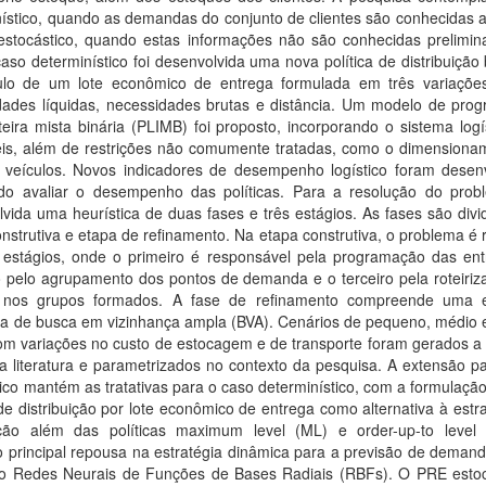
ístico, quando as demandas do conjunto de clientes são conhecidas a 
estocástico, quando estas informações não são conhecidas prelimin
aso determinístico foi desenvolvida uma nova política de distribuiçã
ulo de um lote econômico de entrega formulada em três variaçõe
dades líquidas, necessidades brutas e distância. Um modelo de pro
nteira mista binária (PLIMB) foi proposto, incorporando o sistema log
veis, além de restrições não comumente tratadas, como o dimensiona
e veículos. Novos indicadores de desempenho logístico foram desenv
ndo avaliar o desempenho das políticas. Para a resolução do probl
vida uma heurística de duas fases e três estágios. As fases são div
nstrutiva e etapa de refinamento. Na etapa construtiva, o problema é 
 estágios, onde o primeiro é responsável pela programação das ent
 pelo agrupamento dos pontos de demanda e o terceiro pela roteiriz
s nos grupos formados. A fase de refinamento compreende uma e
ica de busca em vizinhança ampla (BVA). Cenários de pequeno, médio 
om variações no custo de estocagem e de transporte foram gerados a 
a literatura e parametrizados no contexto da pesquisa. A extensão p
ico mantém as tratativas para o caso determinístico, com a formulaç
 de distribuição por lote econômico de entrega como alternativa à estr
uição além das políticas maximum level (ML) e order-up-to level
 principal repousa na estratégia dinâmica para a previsão de demand
ndo Redes Neurais de Funções de Bases Radiais (RBFs). O PRE estoc