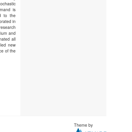
tochastic
emand is
d to the
orated in
 research
dium and
ated all
bled new
e of the
Theme by