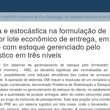
1016030P0 Programa de Pós-Graduação em Métodos Numéricos em E
 e estocástica na formulação de
 por lote econômico de entrega, em
o com estoque gerenciado pelo
tico em três níveis
: Em sistemas de gerenciamento de estoque pelo fornecedor 
 Inventory - VMI), as decisões logísticas são centralizadas ao 
r, possibilitando uma redução simultânea dos custos de armaz
rte. A operação de sistemas VMI requer a resolução de um complexo 
ização combinatória, denominado Problema de Roteirização e Estoque
sico consiste no gerenciamento do estoque do cliente, no estabeleci
ia e quantidade de produto entregue, além do roteiro percorrido pela
 ao longo do horizonte de planejamento. Esta tese propõe uma contri
do PRE em um sistema logístico em três níveis, onde o fornecedor 
prio estoque, além dos estoques dos clientes. A pesquisa contempl