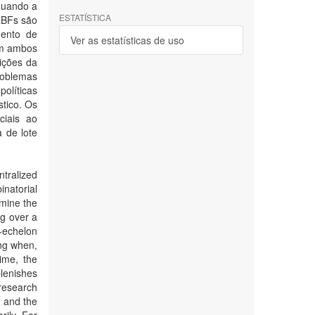
quando a
ESTATÍSTICA
RBFs são
mento de
Ver as estatísticas de uso
Em ambos
ições da
roblemas
olíticas
tico. Os
ciais ao
 de lote
ntralized
natorial
rmine the
ng over a
-echelon
ing when,
ime, the
lenishes
research
, and the