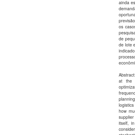
ainda e
demanda 
oportun
previsã
os casos
pesquis
de pequ
de lote
indicad
process
econômic
Abstract
at the 
optimiza
frequenc
planning
logistic
how muc
supplie
itself,
consider