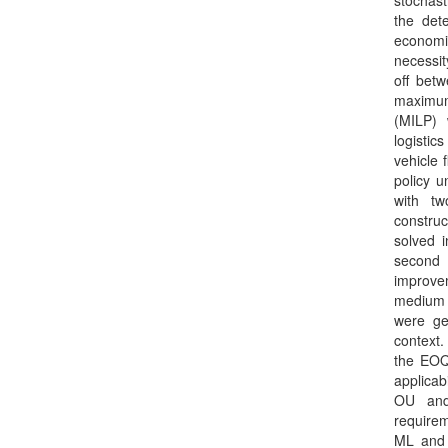
stochast
the det
economi
necessit
off betw
maximum
(MILP) 
logistic
vehicle 
policy u
with t
constru
solved i
second 
improve
medium a
were ge
context.
the EOQ 
applicab
OU and
requirem
ML and O