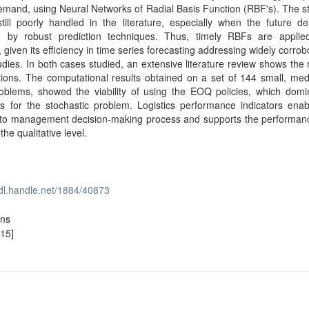
emand, using Neural Networks of Radial Basis Function (RBF's). The s
till poorly handled in the literature, especially when the future d
d by robust prediction techniques. Thus, timely RBFs are applie
 given its efficiency in time series forecasting addressing widely corrob
udies. In both cases studied, an extensive literature review shows the
tions. The computational results obtained on a set of 144 small, me
oblems, showed the viability of using the EOQ policies, which domin
os for the stochastic problem. Logistics performance indicators ena
s to management decision-making process and supports the performanc
he qualitative level.
hdl.handle.net/1884/40873
ons
15]