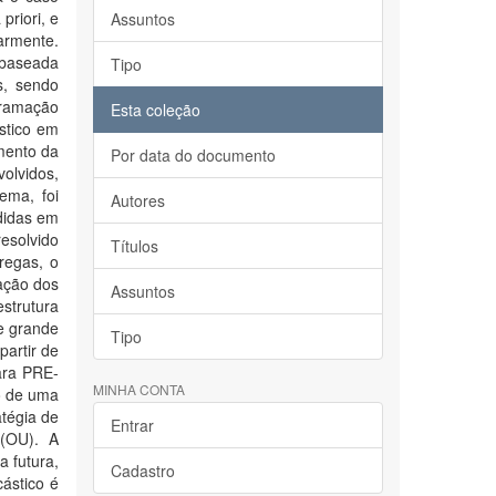
priori, e
Assuntos
armente.
o baseada
Tipo
s, sendo
gramação
Esta coleção
ístico em
mento da
Por data do documento
olvidos,
ema, foi
Autores
ididas em
resolvido
Títulos
regas, o
ação dos
Assuntos
strutura
e grande
Tipo
partir de
ara PRE-
MINHA CONTA
ão de uma
atégia de
Entrar
 (OU). A
a futura,
Cadastro
ástico é