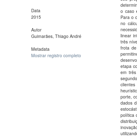
determin
Data
o caso 
2015
Para o c
no cálc
necessi
Autor
linear i
Guimarães, Thiago André
três ní
frota d
Metadata
permiti
Mostrar registro completo
desenvol
etapa co
em três
segundo
cliente
heuríst
porte, c
dados d
estocást
política
distrib
inovação
utiliza