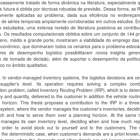
scassamente tratado de forma dinâmica na literatura, especialmente 
futura é obtida por técnicas robustas de previsão. Dessa forma, as 
amente aplicadas ao problema, dada sua eficiência no endereça
o de séries temporais amplamente corroboradas em outros estudos. 
 estudados, uma extensa revisão de literatura posiciona as contribu
a. Os resultados computacionais obtidos sobre um conjunto de 144 p
eno, médio e grande porte, mostraram a viabilidade do emprego das p
 econômico, que dominaram todos os cenários para o problema estocás
ores de desempenho logístico possibilitaram novos insights geren
o de tomada de decisão, além de suportar o desempenho da política
o no âmbito qualitativo.
: In vendor-managed inventory systems, the logistics decisions are ce
supplier's level. Its operation requires solving a complex combi
tion problem, called Inventory Routing Problem (IRP), which is to dete
y and quantity, delivered to the customer in addition the vehicle routi
 horizon. This thesis proposes a contribution to the IRP in a three
s system, where the vendor manages the customer's inventories, decid
h and how to serve them over a planning horizon. At the same t
r manages its own inventory level, deciding when and how much rep
 in order to avoid stock out to yourself and to the customers. The 
 the deterministic case, when customer's demands are a priori known