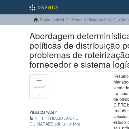
Página inicial
Teses & Dissertações
4000
Abordagem determinística
políticas de distribuição
problemas de roteirizaçã
fornecedor e sistema logís
Resumo
Managed
vendedo
transpo
de otim
O PRE bá
frequênc
Visualizar/
Abrir
veículos
R - T - THIAGO ANDRE
estudo 
GUIMARAES.pdf (3.701Mb)
seu pró