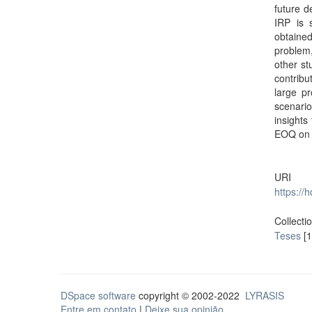
future d
IRP is s
obtaine
problem,
other st
contribu
large pr
scenari
insight
EOQ on t
URI
https://
Collecti
Teses
[1
DSpace software
copyright © 2002-2022
LYRASIS
Entre em contato
|
Deixe sua opinião