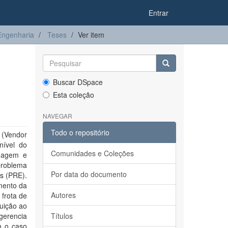
Entrar
ngenharia
Teses
Ver item
Buscar DSpace
Esta coleção
NAVEGAR
Todo o repositório
(Vendor
nível do
Comunidades e Coleções
enagem e
problema
Por data do documento
s (PRE).
mento da
Autores
 frota de
buição ao
gerencia
Títulos
a o caso