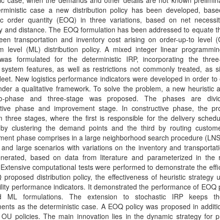
ic case, when the demands and other details are not known prelimina
erministic case a new distribution policy has been developed, bas
c order quantity (EOQ) in three variations, based on net necessit
y and distance. The EOQ formulation has been addressed to equate th
een transportation and inventory cost arising on order-up-to level 
 level (ML) distribution policy. A mixed integer linear programmi
was formulated for the deterministic IRP, incorporating the three
s system features, as well as restrictions not commonly treated, as s
fleet. New logistics performance indicators were developed in order to
nder a qualitative framework. To solve the problem, a new heuristic
wo-phase and three-stage was proposed. The phases are divid
ctive phase and improvement stage. In constructive phase, the pr
n three stages, where the first is responsible for the delivery schedu
by clustering the demand points and the third by routing custom
ment phase comprises in a large neighborhood search procedure (LNS)
nd large scenarios with variations on the inventory and transportat
nerated, based on data from literature and parameterized in the 
 Extensive computational tests were performed to demonstrate the effi
proposed distribution policy, the effectiveness of heuristic strategy
ility performance indicators. It demonstrated the performance of EOQ 
 ML formulations. The extension to stochastic IRP keeps t
ents as the deterministic case. A EOQ policy was proposed in additi
U policies. The main innovation lies in the dynamic strategy for pr