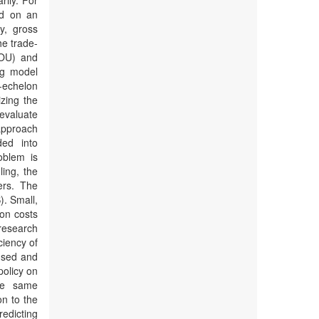
rily. For
ed on an
y, gross
e trade-
(OU) and
ng model
-echelon
izing the
 evaluate
 approach
ed into
oblem is
ling, the
ers. The
. Small,
ion costs
research
ciency of
 used and
policy on
he same
on to the
edicting