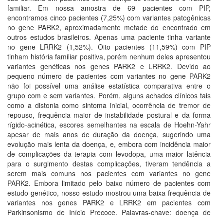
familiar. Em nossa amostra de 69 pacientes com PIP,
encontramos cinco pacientes (7,25%) com variantes patogênicas
no gene PARK2, aproximadamente metade do encontrado em
outros estudos brasileiros. Apenas uma paciente tinha variante
no gene LRRK2 (1,52%). Oito pacientes (11,59%) com PIP
tinham história familiar positiva, porém nenhum deles apresentou
variantes genéticas nos genes PARK2 e LRRK2. Devido ao
pequeno número de pacientes com variantes no gene PARK2
não foi possível uma análise estatística comparativa entre o
grupo com e sem variantes. Porém, alguns achados clínicos tais
como a distonia como sintoma inicial, ocorrência de tremor de
repouso, frequência maior de instabilidade postural e da forma
rígido-acinética, escores semelhantes na escala de Hoehn-Yahr
apesar de mais anos de duração da doença, sugerindo uma
evolução mais lenta da doença, e, embora com incidência maior
de complicações da terapia com levodopa, uma maior latência
para o surgimento destas complicações, tiveram tendência a
serem mais comuns nos pacientes com variantes no gene
PARK2. Embora limitado pelo baixo número de pacientes com
estudo genético, nosso estudo mostrou uma baixa frequência de
variantes nos genes PARK2 e LRRK2 em pacientes com
Parkinsonismo de Início Precoce. Palavras-chave: doença de