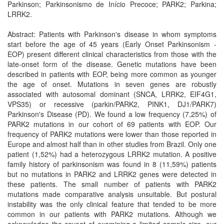
Parkinson; Parkinsonismo de Início Precoce; PARK2; Parkina;
LRRK2.
Abstract: Patients with Parkinson's disease in whom symptoms
start before the age of 45 years (Early Onset Parkinsonism -
EOP) present different clinical characteristics from those with the
late-onset form of the disease. Genetic mutations have been
described in patients with EOP, being more common as younger
the age of onset. Mutations in seven genes are robustly
associated with autosomal dominant (SNCA, LRRK2, EIF4G1,
VPS35) or recessive (parkin/PARK2, PINK1, DJ1/PARK7)
Parkinson's Disease (PD). We found a low frequency (7,25%) of
PARK2 mutations in our cohort of 69 patients with EOP. Our
frequency of PARK2 mutations were lower than those reported in
Europe and almost half than in other studies from Brazil. Only one
patient (1,52%) had a heterozygous LRRK2 mutation. A positive
family history of parkinsonism was found in 8 (11,59%) patients
but no mutations in PARK2 and LRRK2 genes were detected in
these patients. The small number of patients with PARK2
mutations made comparative analysis unsuitable. But postural
instability was the only clinical feature that tended to be more
common in our patients with PARK2 mutations. Although we