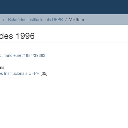
R
Relatórios Institucionais UFPR
Ver item
ades 1996
hdl.handle.net/1884/39363
ons
os Institucionais UFPR
[35]