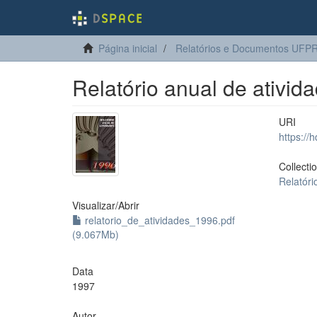
Página inicial
Relatórios e Documentos UFP
Relatório anual de ativid
URI
https://
Collecti
Relatóri
Visualizar/
Abrir
relatorio_de_atividades_1996.pdf
(9.067Mb)
Data
1997
Autor