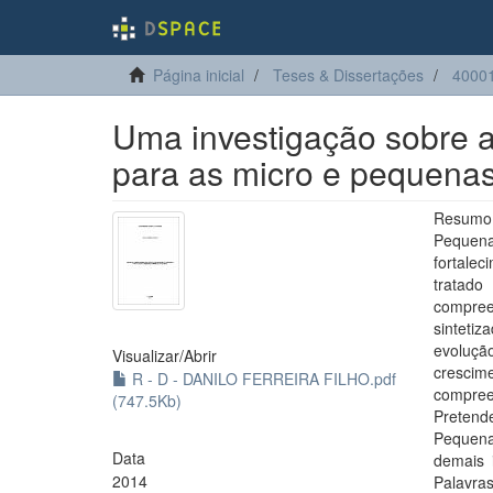
Página inicial
Teses & Dissertações
4000
Uma investigação sobre a
para as micro e pequenas
Resumo:
Pequena
fortale
tratado
compree
sintetiz
evoluçã
Visualizar/
Abrir
cresci
R - D - DANILO FERREIRA FILHO.pdf
compree
(747.5Kb)
Pretende
Pequena
Data
demais 
2014
Palavra