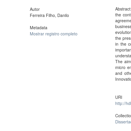
Abstract
Autor
the con
Ferreira Filho, Danilo
agreeme
busines
Metadata
evolutio
Mostrar registro completo
the pres
in the c
importan
understa
The aim 
micro e
and othe
Innovat
URI
http://h
Collecti
Dissert