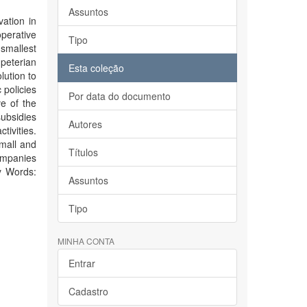
Assuntos
vation in
perative
Tipo
smallest
peterian
Esta coleção
lution to
 policies
Por data do documento
ve of the
subsidies
Autores
tivities.
small and
Títulos
ompanies
ey Words:
Assuntos
Tipo
MINHA CONTA
Entrar
Cadastro