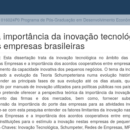
1016024P0 Programa de Pós-Graduação em Desenvolvimento Econôm
 importância da inovação tecnoló
 empresas brasileiras
 Esta dissertação trata da inovação tecnológica no âmbito das
s Empresas e a importância dos acordos cooperativos entre empresa
cimento da capacidade inovativa dos pequenos negócios. O tema da in
 sob a evolução da Teoria Schumpeteriana numa evolução histór
nder as principais fases de sua evolução até os dias atuais, qu
ado por manuais de inovação utilizados para políticas públicas nos paí
o pretende oferecer a perspectiva teórica da importância da inovaçã
mento das firmas e dos mercados, bem como, fornecer subs
nsão da importância do porte das empresas para as atividades ino
-se com esta pesquisa entender os fatores limitantes da inovação na
s Empresas e a importância dos acordos cooperativos entre em
instituições para o estímulo a inovação nestas empresas de pequen
s-Chaves: Inovação Tecnológica, Schumpeter, Redes de Empresas, M