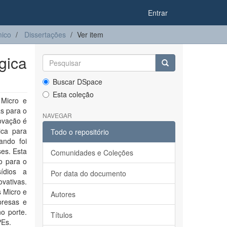
Entrar
ico
Dissertações
Ver item
gica
Buscar DSpace
Esta coleção
 Micro e
s para o
NAVEGAR
ovação é
ica para
Todo o repositório
ando foi
ses. Esta
Comunidades e Coleções
o para o
ídios a
Por data do documento
vativas.
s Micro e
Autores
presas e
o porte.
Títulos
PEs.