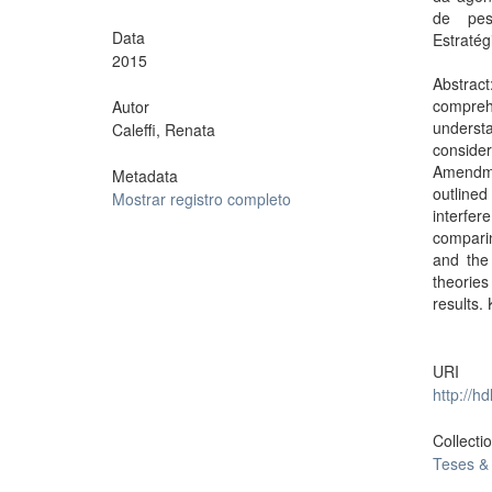
de pesq
Data
Estraté
2015
Abstrac
comprehe
Autor
understa
Caleffi, Renata
conside
Amendmen
Metadata
outline
Mostrar registro completo
interfer
compari
and the 
theories
results.
URI
http://h
Collecti
Teses &