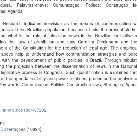
uisa. Palavras-chave: Comunicação; Política; Construção legi
gias; Agenda
t: Research indicates television as the means of communicating w
nsive in the Brazilian population, because of this, the present study
nd what is the role of television news in the Brazilian legislative s
ring the Law of prohibition and Law Carolina Dieckmann and the
t of the Constitution for the reduction of legal age. The empirical
d above help to understand how communication strategies and poli
e with the development of public policies in Brazil. Through tabula
ng the projection between the dissemination of news in the National
legislative process in Congress. Such quantification is explained th
 of the agenda, visibility and power relations, presented the analysis 
 Key-words: Comunication; Politics; Construction laws; Strategies; Agen
dl.handle.net/1884/37292
ons
 Dissertações
[10894]