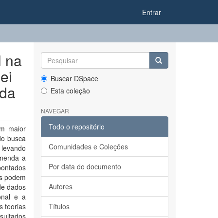
Entrar
l na
ei
Buscar DSpace
 da
Esta coleção
NAVEGAR
Todo o repositório
om maior
do busca
Comunidades e Coleções
, levando
Emenda a
Por data do documento
pontados
as podem
Autores
 de dados
onal e a
s teorias
Títulos
sultados