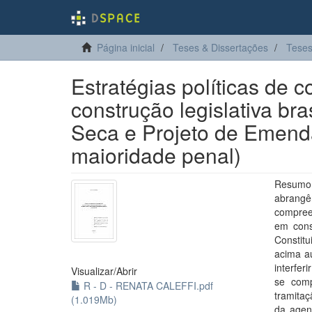
Página inicial
Teses & Dissertações
Teses
Estratégias políticas de 
construção legislativa bra
Seca e Projeto de Emend
maioridade penal)
Resumo:
abrangê
compreen
em cons
Constit
acima a
interfer
Visualizar/
Abrir
se comp
R - D - RENATA CALEFFI.pdf
tramitaç
(1.019Mb)
da agend