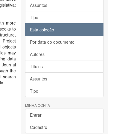
slativa;
Assuntos
Tipo
ith more
 seeks to
Esta coleção
tructure,
 Project
Por data do documento
 objects
cies may
Autores
ting data
 Journal
Títulos
rough the
of search
Assuntos
da
Tipo
MINHA CONTA
Entrar
Cadastro