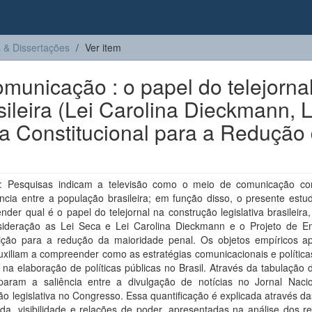
 & Dissertações
Ver item
comunicação : o papel do telejorna
sileira (Lei Carolina Dieckmann, L
a Constitucional para a Redução
 Pesquisas indicam a televisão como o meio de comunicação c
ncia entre a população brasileira; em função disso, o presente estu
der qual é o papel do telejornal na construção legislativa brasileira
ideração as Lei Seca e Lei Carolina Dieckmann e o Projeto de 
uição para a redução da maioridade penal. Os objetos empíricos a
uxiliam a compreender como as estratégias comunicacionais e polític
ir na elaboração de políticas públicas no Brasil. Através da tabulação
aram a saliência entre a divulgação de notícias no Jornal Naci
ão legislativa no Congresso. Essa quantificação é explicada através da
a, visibilidade e relações de poder, apresentadas na análise dos re