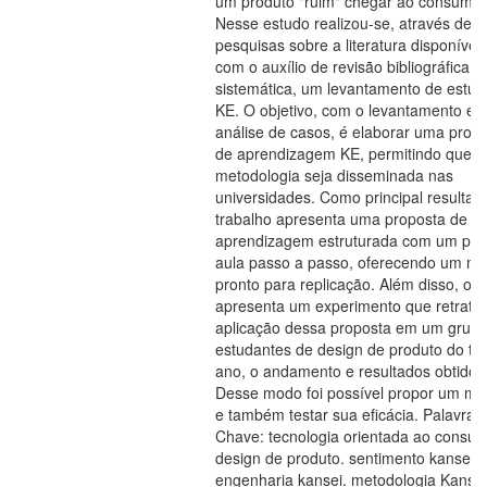
um produto "ruim" chegar ao consumid
Nesse estudo realizou-se, através de
pesquisas sobre a literatura disponível 
com o auxílio de revisão bibliográfica
sistemática, um levantamento de estud
KE. O objetivo, com o levantamento e
análise de casos, é elaborar uma prop
de aprendizagem KE, permitindo que e
metodologia seja disseminada nas
universidades. Como principal resultad
trabalho apresenta uma proposta de
aprendizagem estruturada com um pla
aula passo a passo, oferecendo um mat
pronto para replicação. Além disso, o 
apresenta um experimento que retrata
aplicação dessa proposta em um grup
estudantes de design de produto do ter
ano, o andamento e resultados obtidos
Desse modo foi possível propor um mo
e também testar sua eficácia. Palavras
Chave: tecnologia orientada ao consum
design de produto. sentimento kansei.
engenharia kansei. metodologia Kansei