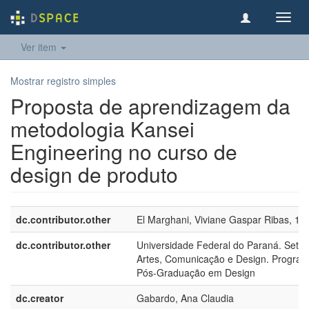
Toggl
navig
Ver item
Mostrar registro simples
Proposta de aprendizagem da
metodologia Kansei
Engineering no curso de
design de produto
dc.contributor.other
El Marghani, Viviane Gaspar Ribas, 19
dc.contributor.other
Universidade Federal do Paraná. Setor
Artes, Comunicação e Design. Progra
Pós-Graduação em Design
dc.creator
Gabardo, Ana Claudia