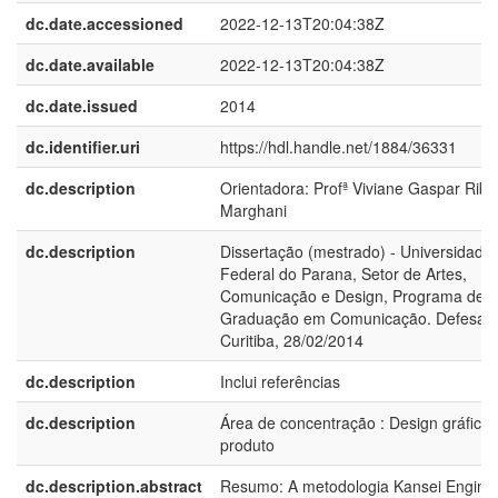
dc.date.accessioned
2022-12-13T20:04:38Z
dc.date.available
2022-12-13T20:04:38Z
dc.date.issued
2014
dc.identifier.uri
https://hdl.handle.net/1884/36331
dc.description
Orientadora: Profª Viviane Gaspar Riba
Marghani
dc.description
Dissertação (mestrado) - Universidade
Federal do Parana, Setor de Artes,
Comunicação e Design, Programa de P
Graduação em Comunicação. Defesa:
Curitiba, 28/02/2014
dc.description
Inclui referências
dc.description
Área de concentração : Design gráfico 
produto
dc.description.abstract
Resumo: A metodologia Kansei Engine