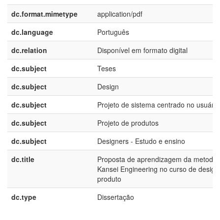
dc.format.mimetype
application/pdf
dc.language
Português
dc.relation
Disponível em formato digital
dc.subject
Teses
dc.subject
Design
dc.subject
Projeto de sistema centrado no usuário
dc.subject
Projeto de produtos
dc.subject
Designers - Estudo e ensino
dc.title
Proposta de aprendizagem da metodol
Kansei Engineering no curso de design
produto
dc.type
Dissertação