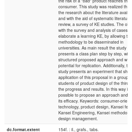
the risk of a "bad" product reaches the
consumer. This study was realized thr
the research about the literature availa
and with the aid of systematic literature
review, a survey of KE studies. The obj
with the survey and analysis of cases, i
elaborate a learning KE, by allowing th
methodology to be disseminated in
universities. As main result the study
presents a class plan step by step, with
structured proposed approach and with
potential for replication. Additionally, th
study presents an experiment that sho
application of this proposal in a group o
students of product design of the third 
the progress and results. In this way it
possible to propose an approach and to
its efficacy. Keywords: consumer-orient
technology, product design, Kansei feel
Kansei Engineering, Kansei methodolog
design management.
dc.format.extent
154f. : il., grafs., tabs.