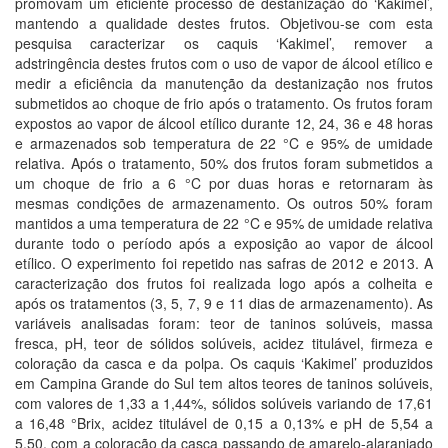
promovam um eficiente processo de destanização do ‘Kakimel’,
mantendo a qualidade destes frutos. Objetivou-se com esta
pesquisa caracterizar os caquis ‘Kakimel’, remover a
adstringência destes frutos com o uso de vapor de álcool etílico e
medir a eficiência da manutenção da destanização nos frutos
submetidos ao choque de frio após o tratamento. Os frutos foram
expostos ao vapor de álcool etílico durante 12, 24, 36 e 48 horas
e armazenados sob temperatura de 22 °C e 95% de umidade
relativa. Após o tratamento, 50% dos frutos foram submetidos a
um choque de frio a 6 °C por duas horas e retornaram às
mesmas condições de armazenamento. Os outros 50% foram
mantidos a uma temperatura de 22 °C e 95% de umidade relativa
durante todo o período após a exposição ao vapor de álcool
etílico. O experimento foi repetido nas safras de 2012 e 2013. A
caracterização dos frutos foi realizada logo após a colheita e
após os tratamentos (3, 5, 7, 9 e 11 dias de armazenamento). As
variáveis analisadas foram: teor de taninos solúveis, massa
fresca, pH, teor de sólidos solúveis, acidez titulável, firmeza e
coloração da casca e da polpa. Os caquis ‘Kakimel’ produzidos
em Campina Grande do Sul tem altos teores de taninos solúveis,
com valores de 1,33 a 1,44%, sólidos solúveis variando de 17,61
a 16,48 °Brix, acidez titulável de 0,15 a 0,13% e pH de 5,54 a
5,50, com a coloração da casca passando de amarelo-alaranjado