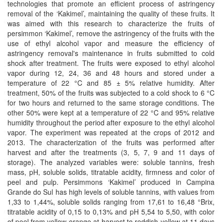
technologies that promote an efficient process of astringency
removal of the ‘Kakimel’, maintaining the quality of these fruits. It
was aimed with this research to characterize the fruits of
persimmon ‘Kakimel’, remove the astringency of the fruits with the
use of ethyl alcohol vapor and measure the efficiency of
astringency removal's maintenance in fruits submitted to cold
shock after treatment. The fruits were exposed to ethyl alcohol
vapor during 12, 24, 36 and 48 hours and stored under a
temperature of 22 °C and 85 ± 5% relative humidity. After
treatment, 50% of the fruits was subjected to a cold shock to 6 °C
for two hours and returned to the same storage conditions. The
other 50% were kept at a temperature of 22 °C and 95% relative
humidity throughout the period after exposure to the ethyl alcohol
vapor. The experiment was repeated at the crops of 2012 and
2013. The characterization of the fruits was performed after
harvest and after the treatments (3, 5, 7, 9 and 11 days of
storage). The analyzed variables were: soluble tannins, fresh
mass, pH, soluble solids, titratable acidity, firmness and color of
peel and pulp. Persimmons ‘Kakimel’ produced in Campina
Grande do Sul has high levels of soluble tannins, with values from
1,33 to 1,44%, soluble solids ranging from 17,61 to 16,48 °Brix,
titratable acidity of 0,15 to 0,13% and pH 5,54 to 5,50, with color
of peel from yellow-orange at harvest to reddish-yellow at 11 days