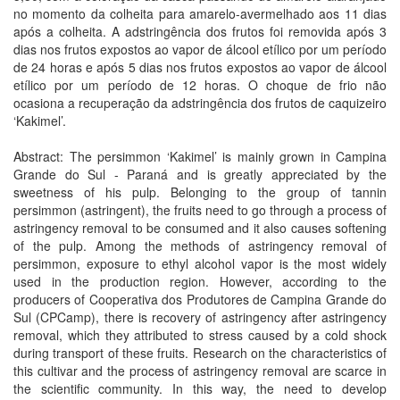
no momento da colheita para amarelo-avermelhado aos 11 dias
após a colheita. A adstringência dos frutos foi removida após 3
dias nos frutos expostos ao vapor de álcool etílico por um período
de 24 horas e após 5 dias nos frutos expostos ao vapor de álcool
etílico por um período de 12 horas. O choque de frio não
ocasiona a recuperação da adstringência dos frutos de caquizeiro
‘Kakimel’.
Abstract: The persimmon ‘Kakimel’ is mainly grown in Campina
Grande do Sul - Paraná and is greatly appreciated by the
sweetness of his pulp. Belonging to the group of tannin
persimmon (astringent), the fruits need to go through a process of
astringency removal to be consumed and it also causes softening
of the pulp. Among the methods of astringency removal of
persimmon, exposure to ethyl alcohol vapor is the most widely
used in the production region. However, according to the
producers of Cooperativa dos Produtores de Campina Grande do
Sul (CPCamp), there is recovery of astringency after astringency
removal, which they attributed to stress caused by a cold shock
during transport of these fruits. Research on the characteristics of
this cultivar and the process of astringency removal are scarce in
the scientific community. In this way, the need to develop