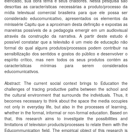
elencado, sua obra tema e seus criadores. Nesta pesquisa são
descritas as características necessárias a produto/processo da
mídia televisual comercial brasileira para que ele possa ser
considerado educomunicativo, apresentados os elementos da
minissérie Capitu que a aproximam desta definição e expostas as
maneiras possíveis de a pedagogia emergir em um audiovisual
através da construção da narrativa. A partir deste estudo é
possível constatar que a televisão é um meio de educação não
formal do qual alguns produtos/processos podem contribuir na
sensibilização dos sentidos e gostos do público e desenvolver o
espírito crítico, mas nem todos os seus produtos contém as
características mínimas para serem considerados
educomunicativos.
Abstract: The current social context brings to Education the
challenges of tracing productive paths between the school and
the cultural environment that surrounds the individuals. Thus, it
becomes necessary to think about the space the media occupies
not only in everyday life, but also in the processes of learning,
whether in the formal, informal or non-formal education. Based on
that, this research aims to investigate the possibilities and
limitations of television products/processes to relate them with the
Educommunication field. The empirical object of this research is