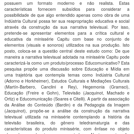
possuem um formato moderno e não realista. Estas
características fornecem subsídios para considerar a
possibilidade de que algo entendido apenas como obra de uma
Indústria Cultural possa ter sua reapropriação educativa e social
através da construção da sua narrativa televisual. Por isso,
pretende-se apresentar elementos para a crítica cultural e
educativa da minissérie Capitu com base no conjunto de
elementos (visuais e sonoros) utilizados na sua produção. Isto
posto, coloca-se a questão central deste estudo como: De que
maneira a narrativa televisual adotada na minissérie Capitu pode
caracterizá-la como um produto/processo Educomunicativo? Esta
pesquisa propõe uma discussão sobre Educação e Mídia em
uma trajetória que contempla temas como Indústria Cultural
(Adorno e Horkheimer), Estudos Culturais e Mediações Culturais
(Martín-Barbero, Canclini e Rey), Hegemonia (Gramsci),
Educação (Freire e Gohn), Televisão (Jacquinot, Machado e
Ortiz) e Educomunicação (Soares e Citelli). A partir da associação
da Análise do Conteúdo (Bardin) e da Pedagogia da Imagem
(Jacquinot), propõe-se a análise da construção da narrativa
televisual utilizada na minissérie contemplando a história da
televisão brasileira, do gênero teledramaturgia e das
características do produto minissérie, com ênfase no objeto