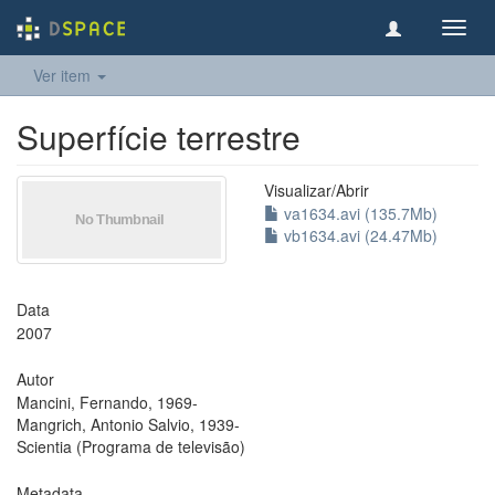
Toggl
navig
Ver item
Superfície terrestre
Visualizar/
Abrir
va1634.avi (135.7Mb)
vb1634.avi (24.47Mb)
Data
2007
Autor
Mancini, Fernando, 1969-
Mangrich, Antonio Salvio, 1939-
Scientia (Programa de televisão)
Metadata