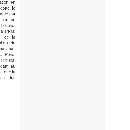
ation, en
donc, le
dopté par
is comme
 Tribunal
nal Pénal
té de la
ation du
national.
nal Pénal
 Tribunal
ondant au
in que la
s et des