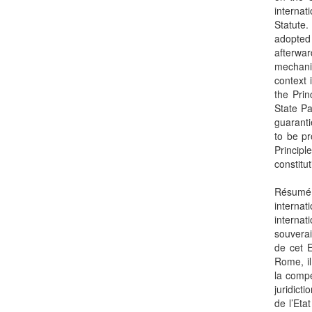
internat
Statute.
adopted 
afterwar
mechanis
context i
the Prin
State Pa
guaranti
to be p
Princip
constitut
Résumé:
interna
internati
souverai
de cet E
Rome, il
la compé
juridict
de l’Eta