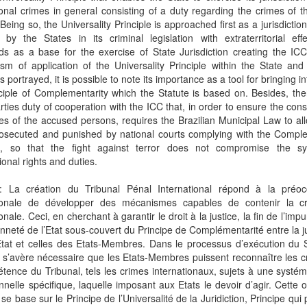
ional crimes in general consisting of a duty regarding the crimes of
 Being so, the Universality Principle is approached first as a jurisdictio
by the States in its criminal legislation with extraterritorial eff
ds as a base for the exercise of State Jurisdiction creating the IC
m of application of the Universality Principle within the State and
s portrayed, it is possible to note its importance as a tool for bringing in
ciple of Complementarity which the Statute is based on. Besides, the
rties duty of cooperation with the ICC that, in order to ensure the const
es of the accused persons, requires the Brazilian Municipal Law to a
rosecuted and punished by national courts complying with the Compl
le, so that the fight against terror does not compromise the s
ional rights and duties.
 La création du Tribunal Pénal International répond à la préoc
tionale de développer des mécanismes capables de contenir la cri
onale. Ceci, en cherchant à garantir le droit à la justice, la fin de l’impu
nneté de l’Etat sous-couvert du Principe de Complémentarité entre la ju
tat et celles des Etats-Membres. Dans le processus d’exécution du S
 s’avère nécessaire que les Etats-Membres puissent reconnaître les 
tence du Tribunal, tels les crimes internationaux, sujets à une systém
ionnelle spécifique, laquelle imposant aux Etats le devoir d’agir. Cette o
t se base sur le Principe de l’Universalité de la Juridiction, Principe qui