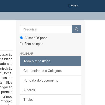
Entrar
Buscar DSpace
Esta coleção
NAVEGAR
ocupação
nalidade
Todo o repositório
idade e a
risdição
Comunidades e Coleções
de Roma,
rimes de
Por data do documento
temática
obrigação
Autores
 permite
s crimes
Títulos
Princípio