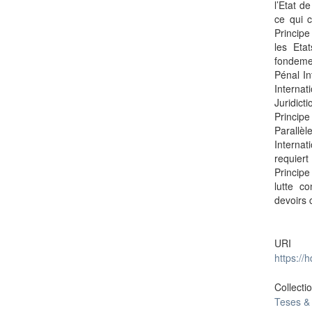
l’Etat d
ce qui c
Principe
les Eta
fondemen
Pénal In
Interna
Juridic
Principe
Parallèl
Internat
requiert
Principe
lutte co
devoirs 
URI
https://
Collecti
Teses &