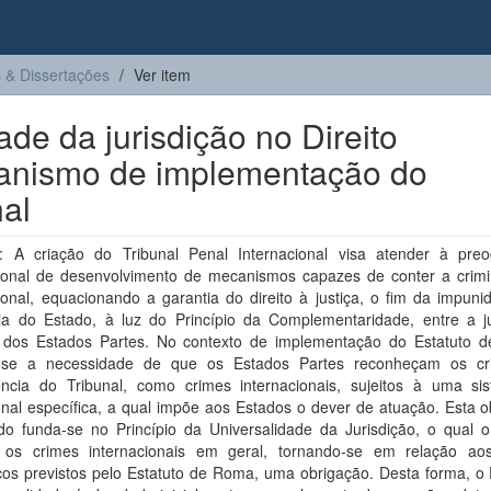
 & Dissertações
Ver item
ade da jurisdição no Direito
ecanismo de implementação do
nal
 A criação do Tribunal Penal Internacional visa atender à pre
cional de desenvolvimento de mecanismos capazes de conter a crimi
ional, equacionando a garantia do direito à justiça, o fim da impun
ia do Estado, à luz do Princípio da Complementaridade, entre a ju
 dos Estados Partes. No contexto de implementação do Estatuto 
-se a necessidade de que os Estados Partes reconheçam os c
ncia do Tribunal, como crimes internacionais, sujeitos à uma sis
ional específica, a qual impõe aos Estados o dever de atuação. Esta 
do funda-se no Princípio da Universalidade da Jurisdição, o qual o
r os crimes internacionais em geral, tornando-se em relação ao
cos previstos pelo Estatuto de Roma, uma obrigação. Desta forma, o 