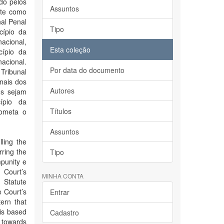
do pelos
Assuntos
nte como
nal Penal
Tipo
cípio da
nacional,
Esta coleção
cípio da
cional.
Por data do documento
Tribunal
onais dos
Autores
es sejam
ípio da
Títulos
rometa o
Assuntos
lling the
ring the
Tipo
mpunity e
 Court’s
MINHA CONTA
 Statute
e Court’s
Entrar
tern that
 is based
Cadastro
n towards