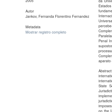
2005
da Univ
Estados
fundamen
Autor
Interna
Jankov, Fernanda Florentino Fernandez
Universa
percebe
Metadata
Comple
Mostrar registro completo
Paralel
Penal In
suposto
proces
Complem
aparato 
Abstract
interna
internat
State S
Jurisdi
implemen
jurisdic
imposes 
on the U