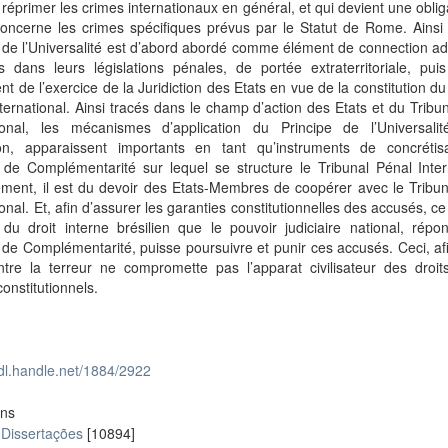
e réprimer les crimes internationaux en général, et qui devient une oblig
oncerne les crimes spécifiques prévus par le Statut de Rome. Ainsi 
 de l’Universalité est d’abord abordé comme élément de connection a
ts dans leurs législations pénales, de portée extraterritoriale, pu
t de l’exercice de la Juridiction des Etats en vue de la constitution du
ternational. Ainsi tracés dans le champ d’action des Etats et du Tribu
tional, les mécanismes d’application du Principe de l’Universali
tion, apparaissent importants en tant qu’instruments de concrétis
 de Complémentarité sur lequel se structure le Tribunal Pénal Inter
ement, il est du devoir des Etats-Membres de coopérer avec le Tribu
ional. Et, afin d’assurer les garanties constitutionnelles des accusés, ce
 du droit interne brésilien que le pouvoir judiciaire national, rép
 de Complémentarité, puisse poursuivre et punir ces accusés. Ceci, af
ntre la terreur ne compromette pas l’apparat civilisateur des droit
constitutionnels.
hdl.handle.net/1884/2922
ons
 Dissertações
[10894]