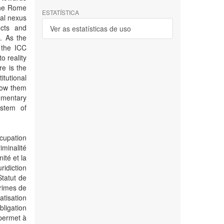
 the Rome
ESTATÍSTICA
nal nexus
ects and
Ver as estatísticas de uso
C. As the
 the ICC
to reality
re is the
itutional
llow them
ementary
ystem of
cupation
minalité
nité et la
ridiction
tatut de
crimes de
atisation
bligation
 permet à