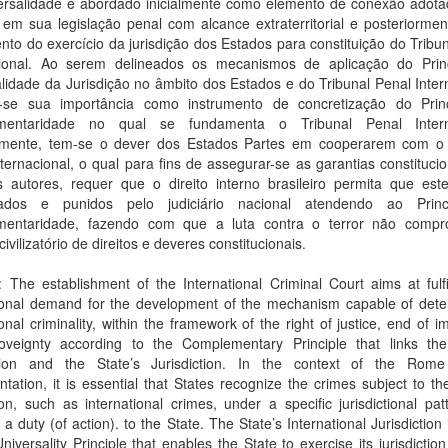
ersalidade é abordado inicialmente como elemento de conexão adota
 em sua legislação penal com alcance extraterritorial e posteriorme
to do exercício da jurisdição dos Estados para constituição do Tribu
cional. Ao serem delineados os mecanismos de aplicação do Prin
lidade da Jurisdição no âmbito dos Estados e do Tribunal Penal Inter
-se sua importância como instrumento de concretização do Prin
mentaridade no qual se fundamenta o Tribunal Penal Interna
amente, tem-se o dever dos Estados Partes em cooperarem com o 
ternacional, o qual para fins de assegurar-se as garantias constituci
s autores, requer que o direito interno brasileiro permita que est
sados e punidos pelo judiciário nacional atendendo ao Princ
entaridade, fazendo com que a luta contra o terror não comp
civilizatório de direitos e deveres constitucionais.
: The establishment of the International Criminal Court aims at fulfi
tional demand for the development of the mechanism capable of deter
ional criminality, within the framework of the right of justice, end of i
oveignty according to the Complementary Principle that links the
ction and the State’s Jurisdiction. In the context of the Rome
tation, it is essential that States recognize the crimes subject to th
tion, such as international crimes, under a specific jurisdictional pat
a duty (of action). to the State. The State’s International Jurisdiction
niversality Principle that enables the State to exercise its jurisdictio