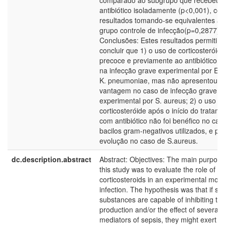
comparado ao subgrupo que recebeu
antibiótico isoladamente (p<0,001), co
resultados tomando-se equivalentes ao
grupo controle de infecção(p=0,2877).
Conclusões: Estes resultados permitir
concluir que 1) o uso de corticosteróide
precoce e previamente ao antibiótico foi
na infecção grave experimental por E. c
K. pneumoniae, mas não apresentou
vantagem no caso de infecção grave
experimental por S. aureus; 2) o uso d
corticosteróide após o início do tratam
com antibiótico não foi benéfico no cas
bacilos gram-negativos utilizados, e pi
evolução no caso de S.aureus.
dc.description.abstract
Abstract: Objectives: The main purpose
this study was to evaluate the role of
corticosteroids in an experimental mode
infection. The hypothesis was that if su
substances are capable of inhibiting th
production and/or the effect of several
mediators of sepsis, they might exert a