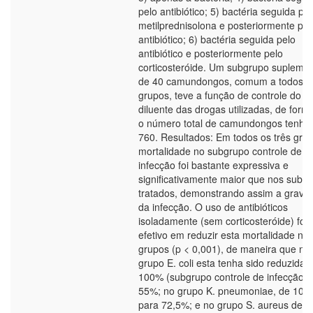
pelo antibiótico; 5) bactéria seguida pel
metilprednisolona e posteriormente pel
antibiótico; 6) bactéria seguida pelo
antibiótico e posteriormente pelo
corticosteróide. Um subgrupo suplemen
de 40 camundongos, comum a todos o
grupos, teve a função de controle do
diluente das drogas utilizadas, de form
o número total de camundongos tenha 
760. Resultados: Em todos os três grup
mortalidade no subgrupo controle de
infecção foi bastante expressiva e
significativamente maior que nos subg
tratados, demonstrando assim a gravi
da infecção. O uso de antibióticos
isoladamente (sem corticosteróide) foi
efetivo em reduzir esta mortalidade nos
grupos (p < 0,001), de maneira que no
grupo E. coli esta tenha sido reduzida 
100% (subgrupo controle de infecção) 
55%; no grupo K. pneumoniae, de 100
para 72,5%; e no grupo S. aureus de 