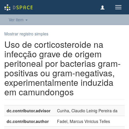
Toggl
navig
Ver item
Mostrar registro simples
Uso de corticosteroide na
infecção grave de origem
peritoneal por bacterias gram-
positivas ou gram-negativas,
experimentalmente induzida
em camundongos
dc.contributor.advisor
Cunha, Claudio Leinig Pereira da
dc.contributor.author
Fadel, Marcus Vinicius Telles