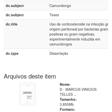
dc.subject
Camundongo
dc.subject
Teses
dc.title
Uso de corticosteroide na infecção gra
origem peritoneal por bacterias gram-
positivas ou gram-negativas,
experimentalmente induzida em
camundongos
dc.type
Dissertação
Arquivos deste item
Nome:
D - MARCUS VINICIUS
TELLES ...
Tamanho:
3.855Mb
Formato: