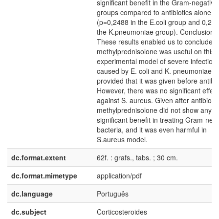
significant benefit in the Gram-negative
groups compared to antibiotics alone
(p=0,2488 in the E.coli group and 0,215
the K.pneumoniae group). Conclusions
These results enabled us to conclude t
methylprednisolone was useful on this
experimental model of severe infection
caused by E. coli and K. pneumoniae,
provided that it was given before antibio
However, there was no significant effect
against S. aureus. Given after antibiotic
methylprednisolone did not show any
significant benefit in treating Gram-neg
bacteria, and it was even harmful in
S.aureus model.
dc.format.extent
62f. : grafs., tabs. ; 30 cm.
dc.format.mimetype
application/pdf
dc.language
Português
dc.subject
Corticosteroides