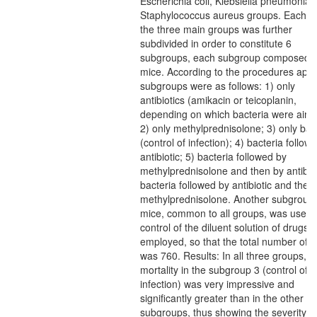
Escherichia coli, Klebsiella pneumonia
Staphylococcus aureus groups. Each o
the three main groups was further
subdivided in order to constitute 6
subgroups, each subgroup composed 
mice. According to the procedures appl
subgroups were as follows: 1) only
antibiotics (amikacin or teicoplanin,
depending on which bacteria were aime
2) only methylprednisolone; 3) only bac
(control of infection); 4) bacteria follow
antibiotic; 5) bacteria followed by
methylprednisolone and then by antibiot
bacteria followed by antibiotic and then
methylprednisolone. Another subgroup 
mice, common to all groups, was used 
control of the diluent solution of drugs
employed, so that the total number of 
was 760. Results: In all three groups,
mortality in the subgroup 3 (control of
infection) was very impressive and
significantly greater than in the other
subgroups, thus showing the severity of