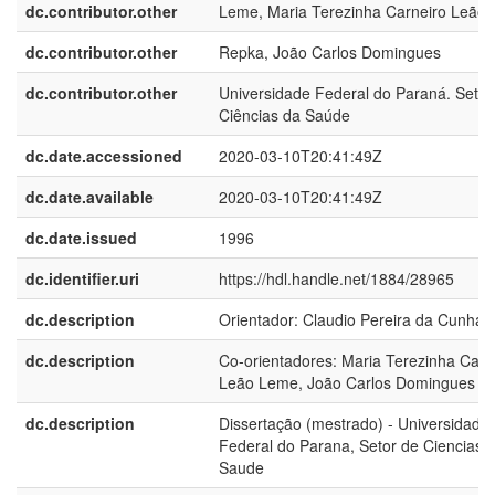
dc.contributor.other
Leme, Maria Terezinha Carneiro Leão
dc.contributor.other
Repka, João Carlos Domingues
dc.contributor.other
Universidade Federal do Paraná. Setor
Ciências da Saúde
dc.date.accessioned
2020-03-10T20:41:49Z
dc.date.available
2020-03-10T20:41:49Z
dc.date.issued
1996
dc.identifier.uri
https://hdl.handle.net/1884/28965
dc.description
Orientador: Claudio Pereira da Cunha
dc.description
Co-orientadores: Maria Terezinha Carn
Leão Leme, João Carlos Domingues R
dc.description
Dissertação (mestrado) - Universidade
Federal do Parana, Setor de Ciencias 
Saude