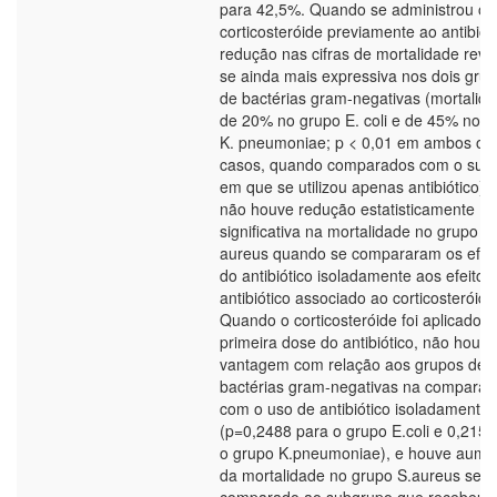
para 42,5%. Quando se administrou o
corticosteróide previamente ao antibióti
redução nas cifras de mortalidade reve
se ainda mais expressiva nos dois gru
de bactérias gram-negativas (mortalid
de 20% no grupo E. coli e de 45% no g
K. pneumoniae; p < 0,01 em ambos os
casos, quando comparados com o sub
em que se utilizou apenas antibiótico),
não houve redução estatisticamente
significativa na mortalidade no grupo S.
aureus quando se compararam os efei
do antibiótico isoladamente aos efeitos
antibiótico associado ao corticosteróide
Quando o corticosteróide foi aplicado 
primeira dose do antibiótico, não houve
vantagem com relação aos grupos de
bactérias gram-negativas na compara
com o uso de antibiótico isoladamente
(p=0,2488 para o grupo E.coli e 0,215 
o grupo K.pneumoniae), e houve aume
da mortalidade no grupo S.aureus se