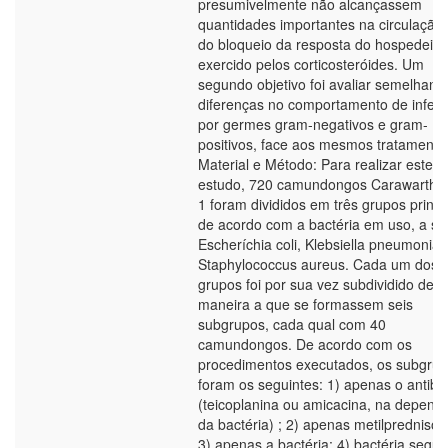
presumivelmente não alcançassem
quantidades importantes na circulação
do bloqueio da resposta do hospedeiro
exercido pelos corticosteróides. Um
segundo objetivo foi avaliar semelhanç
diferenças no comportamento de infec
por germes gram-negativos e gram-
positivos, face aos mesmos tratamento
Material e Método: Para realizar este
estudo, 720 camundongos Carawarth 
1 foram divididos em três grupos princi
de acordo com a bactéria em uso, a sa
Escheríchia coli, Klebsiella pneumonia
Staphylococcus aureus. Cada um dos t
grupos foi por sua vez subdividido de
maneira a que se formassem seis
subgrupos, cada qual com 40
camundongos. De acordo com os
procedimentos executados, os subgru
foram os seguintes: 1) apenas o antibió
(teicoplanina ou amicacina, na depend
da bactéria) ; 2) apenas metilprednisol
3) apenas a bactéria; 4) bactéria segui