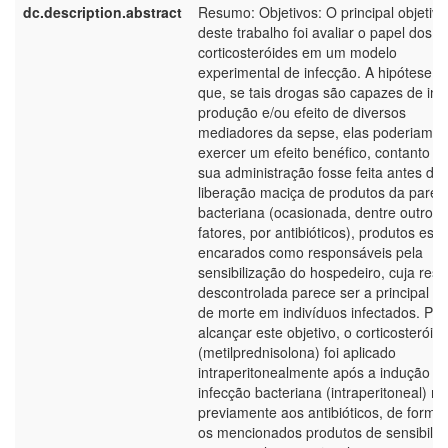
dc.description.abstract
Resumo: Objetivos: O principal objetivo
deste trabalho foi avaliar o papel dos
corticosteróides em um modelo
experimental de infecção. A hipótese e
que, se tais drogas são capazes de inib
produção e/ou efeito de diversos
mediadores da sepse, elas poderiam
exercer um efeito benéfico, contanto q
sua administração fosse feita antes da
liberação maciça de produtos da pared
bacteriana (ocasionada, dentre outros
fatores, por antibióticos), produtos este
encarados como responsáveis pela
sensibilização do hospedeiro, cuja res
descontrolada parece ser a principal c
de morte em indivíduos infectados. Par
alcançar este objetivo, o corticosteróid
(metilprednisolona) foi aplicado
intraperitonealmente após a indução d
infecção bacteriana (intraperitoneal) m
previamente aos antibióticos, de forma
os mencionados produtos de sensibiliz