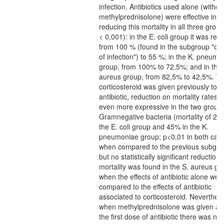
infection. Antibiotics used alone (withou
methylprednisolone) were effective in
reducing this mortality in all three grou
< 0,001): in the E. coli group it was re
from 100 % (found in the subgroup "con
of infection") to 55 %; in the K. pneumo
group, from 100% to 72,5%; and in the 
aureus group, from 82,5% to 42,5%. 
corticosteroid was given previously to t
antibiotic, reduction on mortality rates 
even more expressive in the two groups
Gramnegative bacteria (mortality of 20
the E. coli group and 45% in the K.
pneumoniae group; p<0,01 in both cas
when compared to the previous subgro
but no statistically significant reduction 
mortality was found in the S. aureus gr
when the effects of antibiotic alone wer
compared to the effects of antibiotic
associated to corticosteroid. Neverthele
when methylprednisolone was given aft
the first dose of antibiotic there was no