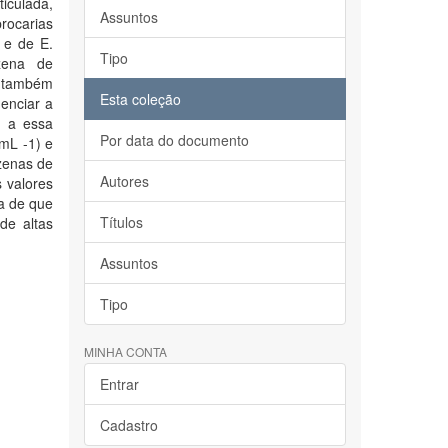
ticulada,
Assuntos
rocarias
 e de E.
Tipo
zena de
o também
Esta coleção
enciar a
s a essa
Por data do documento
0mL -1) e
zenas de
Autores
s valores
ia de que
Títulos
de altas
Assuntos
Tipo
MINHA CONTA
Entrar
Cadastro