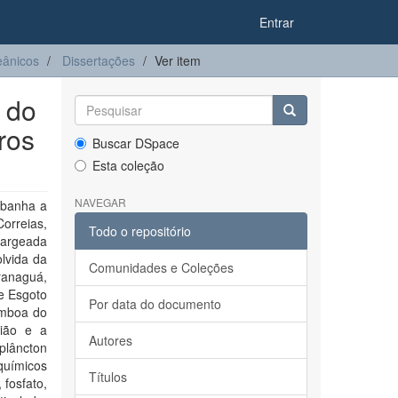
Entrar
eânicos
Dissertações
Ver item
 do
ros
Buscar DSpace
Esta coleção
NAVEGAR
 banha a
orreias,
Todo o repositório
margeada
lvida da
Comunidades e Coleções
ranaguá,
e Esgoto
Por data do documento
amboa do
gião e a
Autores
oplâncton
químicos
Títulos
 fosfato,