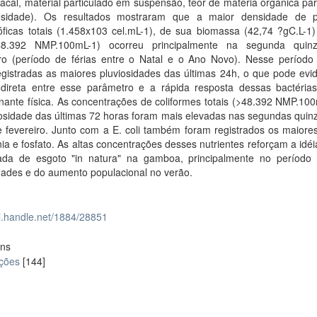
cal, material particulado em suspensão, teor de matéria orgânica par
osidade). Os resultados mostraram que a maior densidade de p
óficas totais (1.458x103 cel.mL-1), de sua biomassa (42,74 ?gC.L-1)
>48.392 NMP.100mL-1) ocorreu principalmente na segunda quin
o (período de férias entre o Natal e o Ano Novo). Nesse períod
gistradas as maiores pluviosidades das últimas 24h, o que pode evid
 direta entre esse parâmetro e a rápida resposta dessas bactéria
nante física. As concentrações de coliformes totais (>48.392 NMP.10
iosidade das últimas 72 horas foram mais elevadas nas segundas quin
e fevereiro. Junto com a E. coli também foram registrados os maiore
a e fosfato. As altas concentrações desses nutrientes reforçam a idé
ada de esgoto "in natura" na gamboa, principalmente no período 
dades e do aumento populacional no verão.
dl.handle.net/1884/28851
ons
ações
[144]