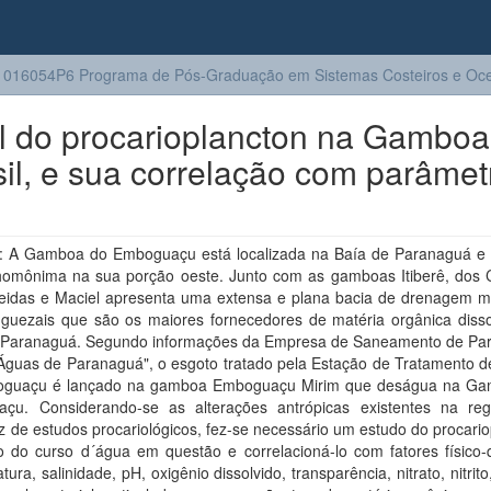
016054P6 Programa de Pós-Graduação em Sistemas Costeiros e Oc
l do procarioplancton na Gamboa
l, e sua correlação com parâmet
 A Gamboa do Emboguaçu está localizada na Baía de Paranaguá e
homônima na sua porção oeste. Junto com as gamboas Itiberê, dos C
eidas e Maciel apresenta uma extensa e plana bacia de drenagem 
guezais que são os maiores fornecedores de matéria orgânica disso
 Paranaguá. Segundo informações da Empresa de Saneamento de Pa
Águas de Paranaguá", o esgoto tratado pela Estação de Tratamento d
guaçu é lançado na gamboa Emboguaçu Mirim que deságua na G
çu. Considerando-se as alterações antrópicas existentes na re
 de estudos procariológicos, fez-se necessário um estudo do procari
o do curso d´água em questão e correlacioná-lo com fatores físico-
tura, salinidade, pH, oxigênio dissolvido, transparência, nitrato, nitrito,