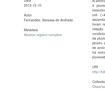
Data
N-amonia
2012-12-10
e pluvi
heterotr
coli (
Autor
dezembr
Fernandes, Vanessa de Andrade
foram re
relação
Metadata
condicio
Mostrar registro completo
da pluv
janeiro 
de amôni
há entr
pluviosi
URI
http://h
Collecti
Dissert