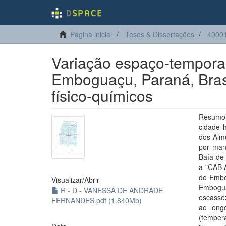
Página inicial
Teses & Dissertações
40001
Variação espaço-tempora
Emboguaçu, Paraná, Brasi
físico-químicos
Resumo:
cidade 
dos Alm
por man
Baía de
a "CAB 
do Embo
Visualizar/
Abrir
Embogua
R - D - VANESSA DE ANDRADE
escassez
FERNANDES.pdf (1.840Mb)
ao long
(tempera