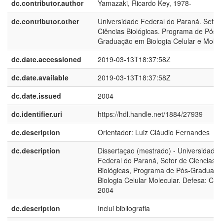
dc.contributor.author
Yamazaki, Ricardo Key, 1978-
dc.contributor.other
Universidade Federal do Paraná. Setor
Ciências Biológicas. Programa de Pós-
Graduação em Biologia Celular e Molec
dc.date.accessioned
2019-03-13T18:37:58Z
dc.date.available
2019-03-13T18:37:58Z
dc.date.issued
2004
dc.identifier.uri
https://hdl.handle.net/1884/27939
dc.description
Orientador: Luiz Cláudio Fernandes
dc.description
Dissertaçao (mestrado) - Universidade
Federal do Paraná, Setor de Ciencias
Biológicas, Programa de Pós-Graduaç
Biologia Celular Molecular. Defesa: Curi
2004
dc.description
Inclui bibliografia