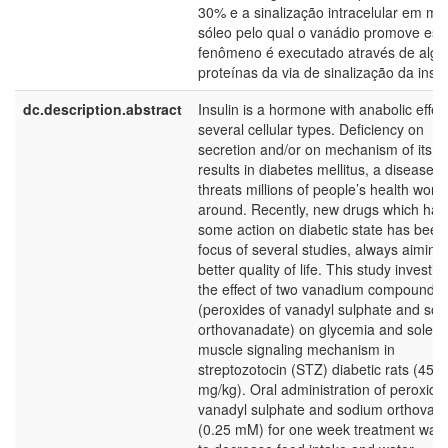
30% e a sinalização intracelular em mú
sóleo pelo qual o vanádio promove est
fenômeno é executado através de alg
proteínas da via de sinalização da insul
dc.description.abstract
Insulin is a hormone with anabolic effec
several cellular types. Deficiency on
secretion and/or on mechanism of its a
results in diabetes mellitus, a disease t
threats millions of people’s health world
around. Recently, new drugs which has
some action on diabetic state has been
focus of several studies, always aiming
better quality of life. This study investig
the effect of two vanadium compounds
(peroxides of vanadyl sulphate and so
orthovanadate) on glycemia and soleus
muscle signaling mechanism in
streptozotocin (STZ) diabetic rats (45
mg/kg). Oral administration of peroxide
vanadyl sulphate and sodium orthovan
(0.25 mM) for one week treatment was 