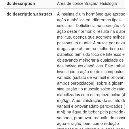
dc.description
Área de concentraçao: Fisiologia
dc.description.abstract
A insulina é um hormônio que apresen
ação anabólica em diferentes tipos
celulares. Deficiência na secreção e/ou
ação deste hormônio resulta na diabet
mellitus, doença que acomete milhões 
pessoas no munto. A busca por novas
drogas que atuam na melhoria do esta
diabético tem sido foco de intensos est
objetivando melhorar a qualidade de vi
dos indivíduos diabéticos. Este trabalh
investigou a ação de dois compostos d
vanádio (sulfato de vanadil e ortovanad
ambos peroxidados), sobre a glicemia 
sinalização no músculo sóleo de ratos
diabetizados com estreptozotocina (45
mg/kg). A administração do sulfato de
vanadil e ortovanadato peroxidados (0
mM) na água de beber pelo período d
semana, promoveu redução do consu
água e ração, bem como redução