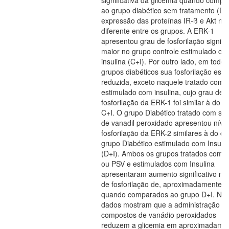
significativa da glicemia quando comp
ao grupo diabético sem tratamento (D).
expressão das proteínas IR-ß e Akt não
diferente entre os grupos. A ERK-1
apresentou grau de fosforilação signifi
maior no grupo controle estimulado co
insulina (C+I). Por outro lado, em todos
grupos diabéticos sua fosforilação esta
reduzida, exceto naquele tratado com
estimulado com insulina, cujo grau de
fosforilação da ERK-1 foi similar à do g
C+I. O grupo Diabético tratado com sul
de vanadil peroxidado apresentou níve
fosforilação da ERK-2 similares à do do
grupo Diabético estimulado com Insuli
(D+I). Ambos os grupos tratados com 
ou PSV e estimulados com Insulina
apresentaram aumento significativo no
de fosforilação de, aproximadamente, 
quando comparados ao grupo D+I. No
dados mostram que a administração d
compostos de vanádio peroxidados
reduzem a glicemia em aproximadame