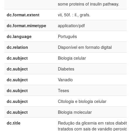
some proteins of insulin pathway.
dc.format.extent
vii, 50f. : il., grafs.
dc.format.mimetype
application/pdf
dc.language
Português
dc.relation
Disponível em formato digital
dc.subject
Biologia celular
dc.subject
Diabetes
dc.subject
Vanadio
dc.subject
Teses
dc.subject
Citologia e biologia celular
dc.subject
Biologia molecular
dc.title
Redução da glicemia em ratos diabétic
tratados com sais de vanádio peroxidad