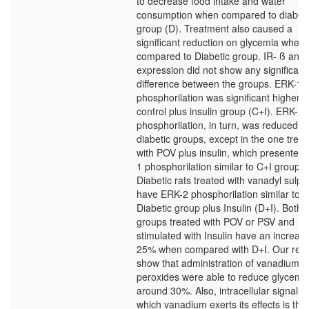
to decrease food intake and water
consumption when compared to diabeti
group (D). Treatment also caused a
significant reduction on glycemia when
compared to Diabetic group. IR- ß and 
expression did not show any significant
difference between the groups. ERK-1
phosphorilation was significant higher i
control plus insulin group (C+I). ERK-1
phosphorilation, in turn, was reduced in 
diabetic groups, except in the one trea
with POV plus insulin, which presented
1 phosphorilation similar to C+I group.
Diabetic rats treated with vanadyl sulph
have ERK-2 phosphorilation similar to
Diabetic group plus Insulin (D+I). Both
groups treated with POV or PSV and
stimulated with Insulin have an increas
25% when compared with D+I. Our resu
show that administration of vanadium
peroxides were able to reduce glycemi
around 30%. Also, intracellular signallin
which vanadium exerts its effects is thr