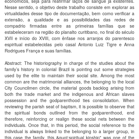
econômicos, seja para reafirmar laços de sangue já existentes.
Nesse sentido, o objetivo deste trabalho consiste em explorar as
virtualidades desse tipo de documentação, bem como verificar a
extensão, a qualidade e as possibilidades das redes de
compadrio firmadas entre as primeiras famílias que se
estabeleceram na região do planalto curitibano, no final do século
XVII e início do XVIII, com ênfase nos arranjos do parentesco
espiritual estabelecidas pelo casal Antonio Luiz Tigre e Anna
Rodrigues França e suas famílias.
Abstract: The historiography in charge of the studies about the
family’s history in colonial Brazil is pointing out some strategies
used by the elite to maintain their social site. Among the most
common are the matrimonial alliances, the belonging to the local
City Councilmen circle, the material goods backlog arising from
both the trade market and the indigenous and African slaves
possession and the godparenthood ties consolidation. When
reviewing the parish seat of baptism, it is possible to observe that
the spiritual bonds outlined from the godparenthood, end
therefore, reinforcing or realign these social nets between the
individuals. Once that, in this period, the social reference to the
individual is always linked to the belonging to a larger group, in
this case the family, this &quot;spiritual kinship" was one of the