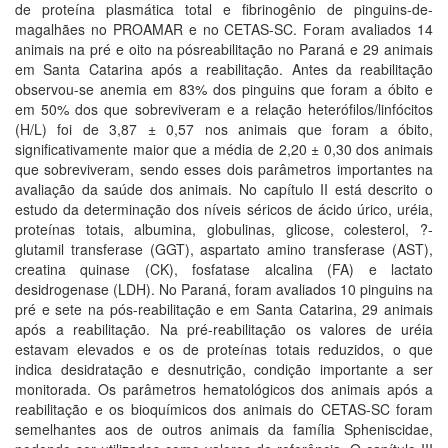
de proteína plasmática total e fibrinogênio de pinguins-de-
magalhães no PROAMAR e no CETAS-SC. Foram avaliados 14
animais na pré e oito na pósreabilitação no Paraná e 29 animais
em Santa Catarina após a reabilitação. Antes da reabilitação
observou-se anemia em 83% dos pinguins que foram a óbito e
em 50% dos que sobreviveram e a relação heterófilos/linfócitos
(H/L) foi de 3,87 ± 0,57 nos animais que foram a óbito,
significativamente maior que a média de 2,20 ± 0,30 dos animais
que sobreviveram, sendo esses dois parâmetros importantes na
avaliação da saúde dos animais. No capítulo II está descrito o
estudo da determinação dos níveis séricos de ácido úrico, uréia,
proteínas totais, albumina, globulinas, glicose, colesterol, ?-
glutamil transferase (GGT), aspartato amino transferase (AST),
creatina quinase (CK), fosfatase alcalina (FA) e lactato
desidrogenase (LDH). No Paraná, foram avaliados 10 pinguins na
pré e sete na pós-reabilitação e em Santa Catarina, 29 animais
após a reabilitação. Na pré-reabilitação os valores de uréia
estavam elevados e os de proteínas totais reduzidos, o que
indica desidratação e desnutrição, condição importante a ser
monitorada. Os parâmetros hematológicos dos animais após a
reabilitação e os bioquímicos dos animais do CETAS-SC foram
semelhantes aos de outros animais da família Spheniscidae,