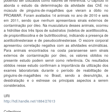
podendo ser utilizados como valores de referência. O capítulo III
aborda o estudo da determinação da atividade das ChE no
músculo de pinguins-de-magalhães que vieram a óbito no
PROAMAR. Foram avaliados 14 animais no ano de 2010 e seis
em 2011, sendo que nenhum apresentava sinais externos de
contaminação por óleo. Na musculatura desses animais, ocorreu
a hidrólise dos três tipos de substratos (iodetos de acetiltiocolina,
de propioniltiocolina e de butiriltiocolina), indicando a presença de
acetilcolinesterase e de pseudocolinesterase. O escore corporal
apresentou correlação negativa com as atividades enzimáticas.
Para animais encontrados na costa paranaense sem sinais
externos de contaminação por óleo, os valores obtidos no
presente estudo podem servir como referência. Os resultados
obtidos nesse estudo confirmam a importância da utilização dos
exames laboratoriais durante o período de reabilitação de
pinguins-de-magalhães no Brasil, sendo a desnutrição, a
desidratação e o estresse os principais aspectos a serem
considerados.
URI
http://hdl.handle.net/1884/27613
Collections