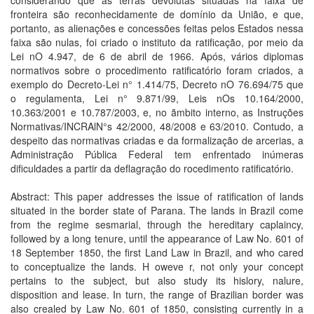
considerando que as terras devolutas situadas na faixa de
fronteira são reconhecidamente de domínio da União, e que,
portanto, as alienações e concessões feitas pelos Estados nessa
faixa são nulas, foi criado o instituto da ratificação, por meio da
Lei nO 4.947, de 6 de abril de 1966. Após, vários diplomas
normativos sobre o procedimento ratificatório foram criados, a
exemplo do Decreto-Lei n° 1.414/75, Decreto nO 76.694/75 que
o regulamenta, Lei n° 9.871/99, Leis nOs 10.164/2000,
10.363/2001 e 10.787/2003, e, no ãmbito interno, as Instruções
Normativas/INCRAlN°s 42/2000, 48/2008 e 63/2010. Contudo, a
despeito das normativas criadas e da formalização de arcerias, a
Administração Pública Federal tem enfrentado inúmeras
dificuldades a partir da deflagração do rocedimento ratificatório.
Abstract: This paper addresses the issue of ratification of lands
situated in the border state of Parana. The lands in Brazil come
from the regime sesmarial, through the hereditary caplaincy,
followed by a long tenure, until the appearance of Law No. 601 of
18 September 1850, the first Land Law in Brazil, and who cared
to conceptualize the lands. H oweve r, not only your concept
pertains to the subject, but also study its hislory, nalure,
disposition and lease. In turn, the range of Brazilian border was
also crealed by Law No. 601 of 1850, consisting currently in a