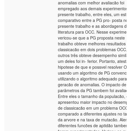
anomalias com melhor avaliacão foi
empregado aos demais experimentos 
presente trabalho, entre eles, um estu
comparativo entre a PG pro- posta no
presente trabalho e as abordagens da
literatura para OCC. Nesse experiment
vericou-se que a PG proposta neste
trabalho obteve melhores resultados d
classicacão em dois problemas OCC, 
outros três obteve desempenho similar
um deles foi in- ferior. Portanto, atesta
hipotese de que e possvel resolver OC
usando um algoritmo de PG convencio
utilizando o algoritmo adequado para
geracão de anomalias. O impacto de ce
parâmetros da PG tambem foi avaliado
Entre eles o tamanho da populacão, q
apresentou maior impacto no desemp
de classicacão em um problema OCC
comparado a diferentes ajustes no ta
da arvore e na taxa de mutacão. Alem 
diferentes funcões de aptidão tambem