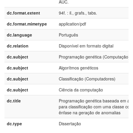
AUC.
dc.format.extent
94f. : il., grafs., tabs.
dc.format.mimetype
application/pdf
dc.language
Português
dc.relation
Disponível em formato digital
dc.subject
Programação genética (Computação)
dc.subject
Algorítmos genéticos
dc.subject
Classificação (Computadores)
dc.subject
Ciência da computação
dc.title
Programação genética baseada em ár
para classificação com uma classe co
ênfase na geração de anomalias
dc.type
Dissertação