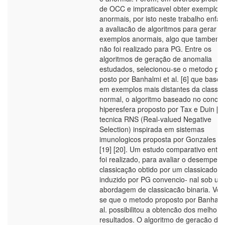
de OCC e impraticavel obter exemplos
anormais, por isto neste trabalho enfat
a avaliacão de algoritmos para gerar
exemplos anormais, algo que tambem 
não foi realizado para PG. Entre os
algoritmos de geração de anomalia
estudados, selecionou-se o metodo pro
posto por Banhalmi et al. [6] que basei
em exemplos mais distantes da classe
normal, o algoritmo baseado no concei
hiperesfera proposto por Tax e Duin [38
tecnica RNS (Real-valued Negative
Selection) inspirada em sistemas
imunologicos proposta por Gonzales et 
[19] [20]. Um estudo comparativo entre
foi realizado, para avaliar o desempen
classicação obtido por um classicador
induzido por PG convencio- nal sob u
abordagem de classicacão binaria. Ver
se que o metodo proposto por Banhalm
al. possibilitou a obtencão dos melhore
resultados. O algoritmo de geracão de