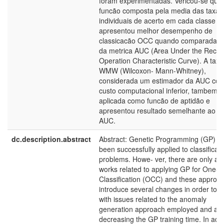
foram experimentadas. Vericou-se que
funcão composta pela media das taxas
individuais de acerto em cada classe
apresentou melhor desempenho de
classicacão OCC quando comparada a
da metrica AUC (Area Under the Recei
Operation Characteristic Curve). A taxa
WMW (Wilcoxon- Mann-Whitney),
considerada um estimador da AUC co
custo computacional inferior, tambem fo
aplicada como funcão de aptidão e
apresentou resultado semelhante ao u
AUC.
dc.description.abstract
Abstract: Genetic Programming (GP) h
been successfully applied to classificati
problems. Howe- ver, there are only a 
works related to applying GP for One-C
Classification (OCC) and these approa
introduce several changes in order to 
with issues related to the anomaly
generation approach employed and also
decreasing the GP training time. In addi