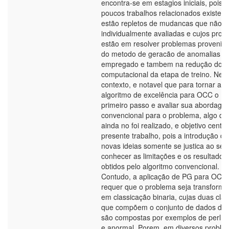
encontra-se em estagios iniciais, pois o
poucos trabalhos relacionados existent
estão repletos de mudancas que não f
individualmente avaliadas e cujos propo
estão em resolver problemas provenie
do metodo de geracão de anomalias
empregado e tambem na redução do 
computacional da etapa de treino. Nes
contexto, e notavel que para tornar a
algoritmo de excelência para OCC o
primeiro passo e avaliar sua abordage
convencional para o problema, algo qu
ainda no foi realizado, e objetivo centra
presente trabalho, pois a introdução de
novas ideias somente se justica ao se
conhecer as limitações e os resultados
obtidos pelo algoritmo convencional.
Contudo, a aplicação de PG para OCC
requer que o problema seja transform
em classicação binaria, cujas duas cla
que compõem o conjunto de dados de t
são compostas por exemplos de perl n
e anormal. Porem, em diversos proble