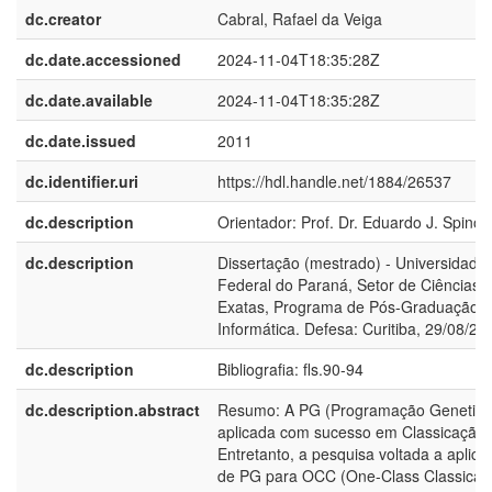
dc.creator
Cabral, Rafael da Veiga
dc.date.accessioned
2024-11-04T18:35:28Z
dc.date.available
2024-11-04T18:35:28Z
dc.date.issued
2011
dc.identifier.uri
https://hdl.handle.net/1884/26537
dc.description
Orientador: Prof. Dr. Eduardo J. Spinos
dc.description
Dissertação (mestrado) - Universidade
Federal do Paraná, Setor de Ciências
Exatas, Programa de Pós-Graduação 
Informática. Defesa: Curitiba, 29/08/20
dc.description
Bibliografia: fls.90-94
dc.description.abstract
Resumo: A PG (Programação Genetica
aplicada com sucesso em Classicação.
Entretanto, a pesquisa voltada a aplica
de PG para OCC (One-Class Classicati