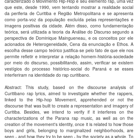
caracterizado o Movimento Hip-Hop e seu elemento rap, uma vez
que este, desde 1990, vem tentando mostrar a realidade social
da periferia de Curitiba e Região Metropolitana e se apresenta
como porta-voz da população excluída pelas representações e
imagens positivas da cidade. Além disso, como fundamentação
teórica, será utilizada a teoria da Análise do Discurso segundo a
perspectiva de Dominique Maingueneau, e os conceitos por ele
acionados de Heterogeneidade, Cena da enunciação e Ethos. A
escolha desse campo teórico justifica-se pelo fato de que ele nos
permite refletir e interpretar a relação homem-história-sociedade
por meio do discurso, possibilitando, assim, verificar se existem
vestígios do processo histórico-social do Paraná e se esses
interferiram na identidade do rap curitibano.
Abstract: This study, based on the discourse analysis of
Curitibano rap lyrics, aimed to investigate whether the rappers,
linked to the Hip-hop Movement, apprehended or not the
discourse that was built to create a representation and imagery of
Curitiba. Besides, we intend to verify if it interferes on the
characterizations of the Parana rap music, as well as on the
creation of the movement's identity, once it is related to how those
boys and girls, belonging to marginalized neighborhoods, are
seen - and how they try to be seen - by the society as a whole. To