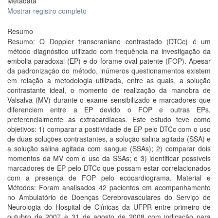
Metadata
Mostrar registro completo
Resumo
Resumo: O Doppler transcraniano contrastado (DTCc) é um
método diagnóstico utilizado com frequência na investigação da
embolia paradoxal (EP) e do forame oval patente (FOP). Apesar
da padronização do método, inúmeros questionamentos existem
em relação a metodologia utilizada, entre as quais, a solução
contrastante ideal, o momento de realização da manobra de
Valsalva (MV) durante o exame sensibilizado e marcadores que
diferenciem entre a EP devido o FOP e outras EPs,
preferencialmente as extracardíacas. Este estudo teve como
objetivos: 1) comparar a positividade de EP pelo DTCc com o uso
de duas soluções contrastantes, a solução salina agitada (SSA) e
a solução salina agitada com sangue (SSAs); 2) comparar dois
momentos da MV com o uso da SSAs; e 3) identificar possíveis
marcadores de EP pelo DTCc que possam estar correlacionados
com a presença de FOP pelo ecocardiograma. Material e
Métodos: Foram analisados 42 pacientes em acompanhamento
no Ambulatório de Doenças Cerebrovasculares do Serviço de
Neurologia do Hospital de Clínicas da UFPR entre primeiro de
outubro de 2007 e 31 de agosto de 2008 com indicação para