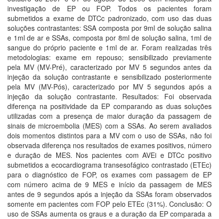
investigação de EP ou FOP. Todos os pacientes foram
submetidos a exame de DTCc padronizado, com uso das duas
soluções contrastantes: SSA composta por 9ml de solução salina
e 1ml de ar e SSAs, composta por 8ml de solução salina, 1ml de
sangue do próprio paciente e 1ml de ar. Foram realizadas três
metodologias: exame em repouso; sensibilizado previamente
pela MV (MV-Pré), caracterizado por MV 5 segundos antes da
injeção da solução contrastante e sensibilizado posteriormente
pela MV (MV-Pós), caracterizado por MV 5 segundos após a
injeção da solução contrastante. Resultados: Foi observada
diferença na positividade da EP comparando as duas soluções
utilizadas com a presença de maior duração da passagem de
sinais de microembolia (MES) com a SSAs. Ao serem avaliados
dois momentos distintos para a MV com o uso de SSAs, não foi
observada diferença nos resultados de exames positivos, número
e duração de MES. Nos pacientes com AVEi e DTCc positivo
submetidos a ecocardiograma transesofágico contrastado (ETEc)
para o diagnóstico de FOP, os exames com passagem de EP
com número acima de 9 MES e início da passagem de MES
antes de 9 segundos após a injeção da SSAs foram observados
somente em pacientes com FOP pelo ETEc (31%). Conclusão: O
uso de SSAs aumenta os graus e a duração da EP comparada a