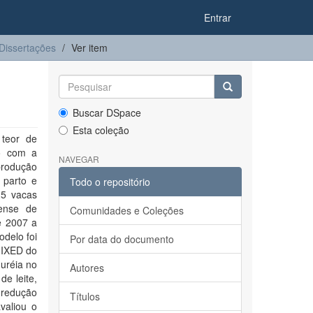
Entrar
Dissertações
Ver item
Buscar DSpace
Esta coleção
 teor de
to com a
NAVEGAR
 produção
 parto e
Todo o repositório
25 vacas
aense de
Comunidades e Coleções
e 2007 a
odelo foi
Por data do documento
MIXED do
uréia no
Autores
de leite,
 redução
Títulos
valiou o