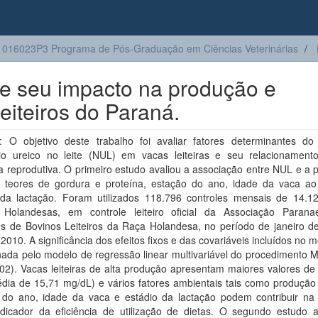
016023P3 Programa de Pós-Graduação em Ciências Veterinárias
e e seu impacto na produção e
eiteiros do Paraná.
 O objetivo deste trabalho foi avaliar fatores determinantes do
nio ureico no leite (NUL) em vacas leiteiras e seu relacionamen
ia reprodutiva. O primeiro estudo avaliou a associação entre NUL e a
e, teores de gordura e proteína, estação do ano, idade da vaca ao
 da lactação. Foram utilizados 118.796 controles mensais de 14.1
as Holandesas, em controle leiteiro oficial da Associação Paran
es de Bovinos Leiteiros da Raça Holandesa, no período de janeiro d
2010. A significância dos efeitos fixos e das covariáveis incluídos no m
nada pelo modelo de regressão linear multivariável do procedimento 
2). Vacas leiteiras de alta produção apresentam maiores valores de 
édia de 15,71 mg/dL) e vários fatores ambientais tais como produção 
 do ano, idade da vaca e estádio da lactação podem contribuir na
ndicador da eficiência de utilização de dietas. O segundo estudo a