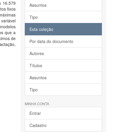
os 16.579
Assuntos
tos fixos
 máximas
Tipo
variável
 modelos
Esta coleção
os que a
ximos de
Por data do documento
actação,
Autores
Títulos
Assuntos
Tipo
MINHA CONTA
Entrar
Cadastro