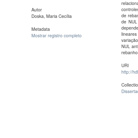
relacion
controle
Autor
de reba
Doska, Maria Cecília
de NUL 
depende
Metadata
lineare
Mostrar registro completo
variaçã
NUL ant
rebanho 
URI
http://h
Collecti
Dissert