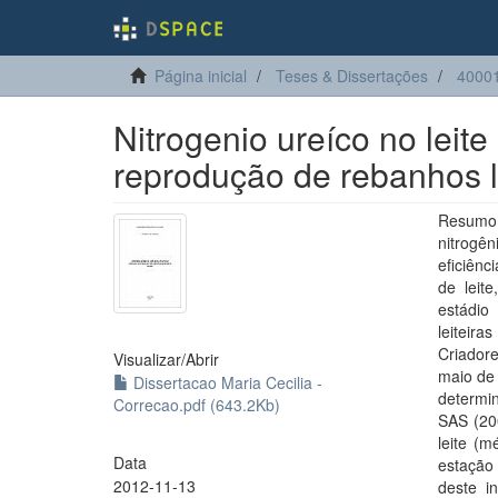
Página inicial
Teses & Dissertações
40001
Nitrogenio ureíco no leit
reprodução de rebanhos l
Resumo:
nitrogê
eficiênc
de leit
estádio
leiteir
Criador
Visualizar/
Abrir
maio de 
Dissertacao Maria Cecilia -
determi
Correcao.pdf (643.2Kb)
SAS (200
leite (m
Data
estação
2012-11-13
deste i