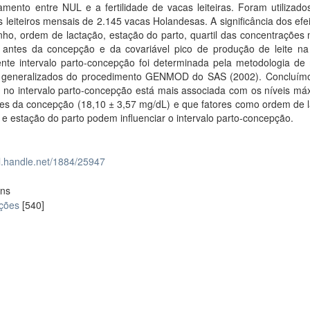
amento entre NUL e a fertilidade de vacas leiteiras. Foram utilizad
s leiteiros mensais de 2.145 vacas Holandesas. A significância dos efei
nho, ordem de lactação, estação do parto, quartil das concentrações
antes da concepção e da covariável pico de produção de leite na 
nte intervalo parto-concepção foi determinada pela metodologia de
s generalizados do procedimento GENMOD do SAS (2002). Concluím
o no intervalo parto-concepção está mais associada com os níveis má
es da concepção (18,10 ± 3,57 mg/dL) e que fatores como ordem de l
e estação do parto podem influenciar o intervalo parto-concepção.
dl.handle.net/1884/25947
ons
ações
[540]