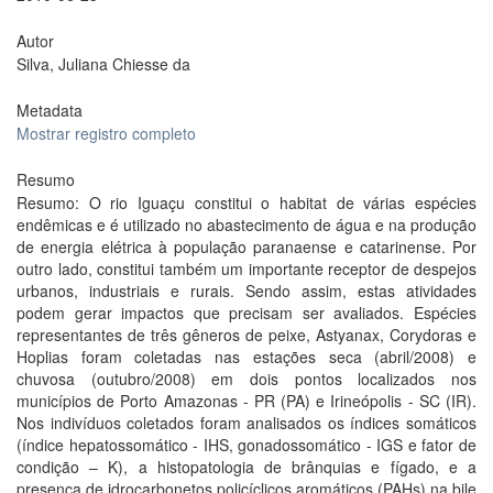
Autor
Silva, Juliana Chiesse da
Metadata
Mostrar registro completo
Resumo
Resumo: O rio Iguaçu constitui o habitat de várias espécies
endêmicas e é utilizado no abastecimento de água e na produção
de energia elétrica à população paranaense e catarinense. Por
outro lado, constitui também um importante receptor de despejos
urbanos, industriais e rurais. Sendo assim, estas atividades
podem gerar impactos que precisam ser avaliados. Espécies
representantes de três gêneros de peixe, Astyanax, Corydoras e
Hoplias foram coletadas nas estações seca (abril/2008) e
chuvosa (outubro/2008) em dois pontos localizados nos
municípios de Porto Amazonas - PR (PA) e Irineópolis - SC (IR).
Nos indivíduos coletados foram analisados os índices somáticos
(índice hepatossomático - IHS, gonadossomático - IGS e fator de
condição – K), a histopatologia de brânquias e fígado, e a
presença de idrocarbonetos policíclicos aromáticos (PAHs) na bile