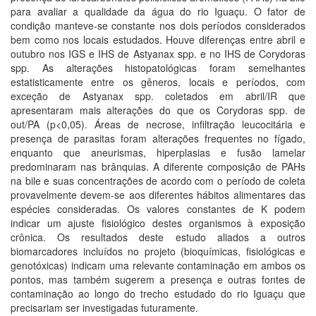
para avaliar a qualidade da água do rio Iguaçu. O fator de
condição manteve-se constante nos dois períodos considerados
bem como nos locais estudados. Houve diferenças entre abril e
outubro nos IGS e IHS de Astyanax spp. e no IHS de Corydoras
spp. As alterações histopatológicas foram semelhantes
estatisticamente entre os gêneros, locais e períodos, com
exceção de Astyanax spp. coletados em abril/IR que
apresentaram mais alterações do que os Corydoras spp. de
out/PA (p<0,05). Áreas de necrose, infiltração leucocitária e
presença de parasitas foram alterações frequentes no fígado,
enquanto que aneurismas, hiperplasias e fusão lamelar
predominaram nas brânquias. A diferente composição de PAHs
na bile e suas concentrações de acordo com o período de coleta
provavelmente devem-se aos diferentes hábitos alimentares das
espécies consideradas. Os valores constantes de K podem
indicar um ajuste fisiológico destes organismos à exposição
crônica. Os resultados deste estudo aliados a outros
biomarcadores incluídos no projeto (bioquímicas, fisiológicas e
genotóxicas) indicam uma relevante contaminação em ambos os
pontos, mas também sugerem a presença e outras fontes de
contaminação ao longo do trecho estudado do rio Iguaçu que
precisariam ser investigadas futuramente.