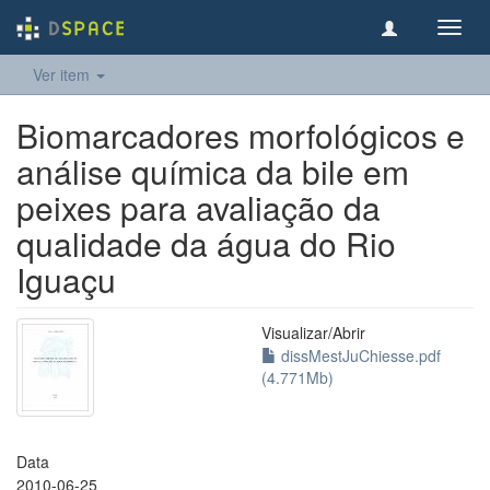
Toggl
navig
Ver item
Biomarcadores morfológicos e
análise química da bile em
peixes para avaliação da
qualidade da água do Rio
Iguaçu
Visualizar/
Abrir
dissMestJuChiesse.pdf
(4.771Mb)
Data
2010-06-25