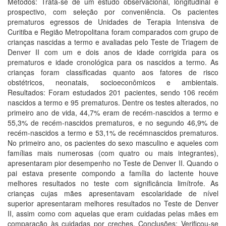
Métodos: Trata-se de um estudo observacional, longitudinal e
prospectivo, com seleção por conveniência. Os pacientes
prematuros egressos de Unidades de Terapia Intensiva de
Curitiba e Região Metropolitana foram comparados com grupo de
crianças nascidas a termo e avaliadas pelo Teste de Triagem de
Denver II com um e dois anos de idade corrigida para os
prematuros e idade cronológica para os nascidos a termo. As
crianças foram classificadas quanto aos fatores de risco
obstétricos, neonatais, socioeconômicos e ambientais.
Resultados: Foram estudados 201 pacientes, sendo 106 recém
nascidos a termo e 95 prematuros. Dentre os testes alterados, no
primeiro ano de vida, 44,7% eram de recém-nascidos a termo e
55,3% de recém-nascidos prematuros, e no segundo 46,9% de
recém-nascidos a termo e 53,1% de recémnascidos prematuros.
No primeiro ano, os pacientes do sexo masculino e aqueles com
famílias mais numerosas (com quatro ou mais integrantes),
apresentaram pior desempenho no Teste de Denver II. Quando o
pai estava presente compondo a família do lactente houve
melhores resultados no teste com significância limítrofe. As
crianças cujas mães apresentavam escolaridade de nível
superior apresentaram melhores resultados no Teste de Denver
II, assim como com aquelas que eram cuidadas pelas mães em
comparação às cuidadas por creches. Conclusões: Verificou-se