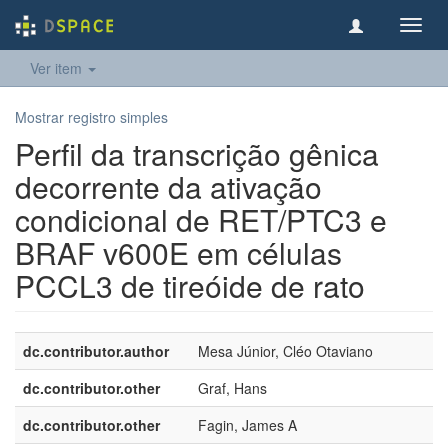
Toggl
navig
Ver item
Mostrar registro simples
Perfil da transcrição gênica
decorrente da ativação
condicional de RET/PTC3 e
BRAF v600E em células
PCCL3 de tireóide de rato
dc.contributor.author
Mesa Júnior, Cléo Otaviano
dc.contributor.other
Graf, Hans
dc.contributor.other
Fagin, James A