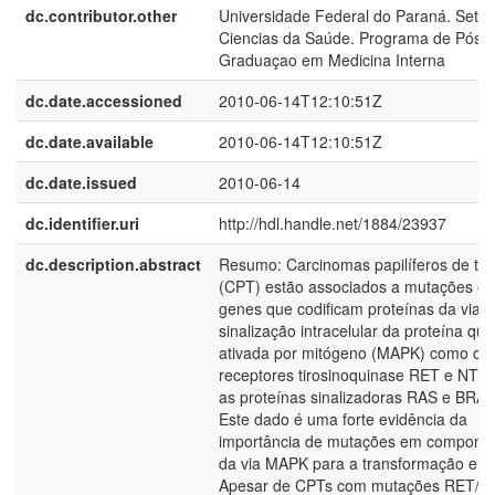
dc.contributor.other
Universidade Federal do Paraná. Setor
Ciencias da Saúde. Programa de Pós-
Graduaçao em Medicina Interna
dc.date.accessioned
2010-06-14T12:10:51Z
dc.date.available
2010-06-14T12:10:51Z
dc.date.issued
2010-06-14
dc.identifier.uri
http://hdl.handle.net/1884/23937
dc.description.abstract
Resumo: Carcinomas papilíferos de tir
(CPT) estão associados a mutações e
genes que codificam proteínas da via 
sinalização intracelular da proteína qui
ativada por mitógeno (MAPK) como os
receptores tirosinoquinase RET e NTR
as proteínas sinalizadoras RAS e BRAF
Este dado é uma forte evidência da
importância de mutações em compone
da via MAPK para a transformação em
Apesar de CPTs com mutações RET/P