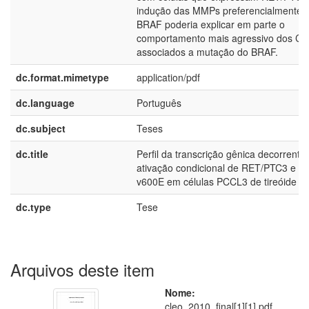
indução das MMPs preferencialmente 
BRAF poderia explicar em parte o
comportamento mais agressivo dos C
associados a mutação do BRAF.
dc.format.mimetype
application/pdf
dc.language
Português
dc.subject
Teses
dc.title
Perfil da transcrição gênica decorrente
ativação condicional de RET/PTC3 e 
v600E em células PCCL3 de tireóide de
dc.type
Tese
Arquivos deste item
Nome:
cleo_2010_final[1][1].pdf