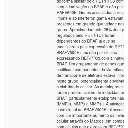
de forma similar pelo RET/PTC3 com o
sem a inativação do BRAF e não pelo
RAFV600E. Genes associados à respo
imune e ao interferon gama estavam
presentes em grande quantidade neste
grupo. Aproximadamente 25% dos gen
regulados pelo RET/PTC3 foram
dependentes do BRAF já que se
modificaram pela expressão de RET/P
BRAFV600E mas não por células
expressando RET/PTC3 com a inativaç
BRAF. Um grupamento de genes que
codificam componentes da via mitocond
de transporte de elétrons estava inibid
neste grupo, potencialmente envolvido
a viabilidade celular. As metaloprotein
foram preferencialmente induzidas pel
BRAF, particularmente etaloproteinase 
(MMP3), MMP9 e MMP13. A ativação
condicional do BRAFV600E foi associa
com um importante aumento da invasã
celular através do Matrigel em compar
com células que expressam RET/PTC3