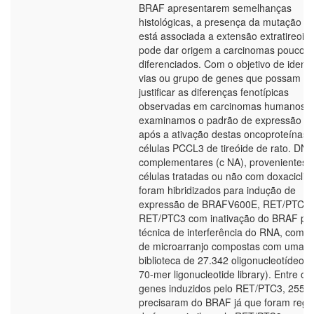
BRAF apresentarem semelhanças
histológicas, a presença da mutação 
está associada a extensão extratireoid
pode dar origem a carcinomas pouco
diferenciados. Com o objetivo de identif
vias ou grupo de genes que possam
justificar as diferenças fenotípicas
observadas em carcinomas humanos,
examinamos o padrão de expressão gê
após a ativação destas oncoproteínas
células PCCL3 de tireóide de rato. DN
complementares (c NA), provenientes 
células tratadas ou não com doxaciclin
foram hibridizados para indução de
expressão de BRAFV600E, RET/PTC3 
RET/PTC3 com inativação do BRAF pe
técnica de interferência do RNA, com p
de microarranjo compostas com uma
biblioteca de 27.342 oligonucleotídeos 
70-mer ligonucleotide library). Entre os
genes induzidos pelo RET/PTC3, 2552
precisaram do BRAF já que foram regu