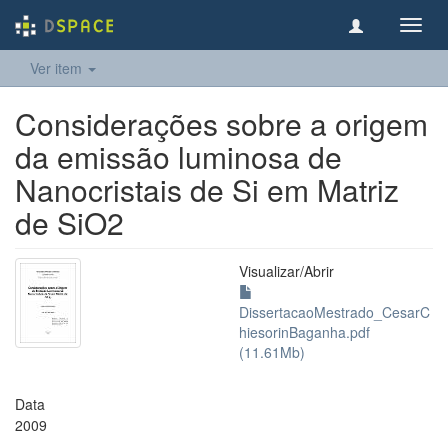
Toggl
navig
Ver item
Considerações sobre a origem
da emissão luminosa de
Nanocristais de Si em Matriz
de SiO2
Visualizar/
Abrir
DissertacaoMestrado_CesarC
hiesorinBaganha.pdf
(11.61Mb)
Data
2009