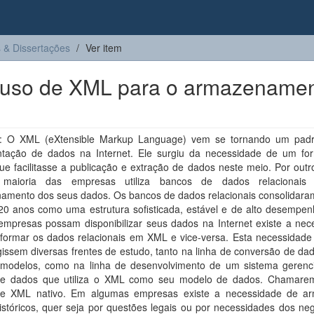
 & Dissertações
Ver item
 uso de XML para o armazename
 O XML (eXtensible Markup Language) vem se tornando um pad
ntação de dados na Internet. Ele surgiu da necessidade de um fo
e facilitasse a publicação e extração de dados neste meio. Por outr
 maioria das empresas utiliza bancos de dados relacionais
amento dos seus dados. Os bancos de dados relacionais consolidara
 20 anos como uma estrutura sofisticada, estável e de alto desempen
empresas possam disponibilizar seus dados na Internet existe a nec
sformar os dados relacionais em XML e vice-versa. Esta necessidade
issem diversas frentes de estudo, tanto na linha de conversão de da
 modelos, como na linha de desenvolvimento de um sistema gerenc
e dados que utiliza o XML como seu modelo de dados. Chamare
de XML nativo. Em algumas empresas existe a necessidade de a
stóricos, quer seja por questões legais ou por necessidades dos neg