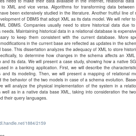
s need to make their data available in the Internet, relational dat
to XML and vice versa. Algorithms for transforming data between 
ave been extensively studied in the literature. Another fruitful line of
evelopment of DBMS that adopt XML as its data model. We will refer t
XML DBMS. Companies usually need to store historical data due to 
 needs. Maintaining historical data in a relational database is expensiv
ssary to keep them consistent with the current database. More speci
odifications in the current base are reflected as updates in the sche
al base. This dissertation analyzes the adequacy of XML to store histori
ecifically, to determine how changes in the schema affects an XM
on and its data. We will present a case study, showing how a native
sed in a banking application. First, we will describe the characteristi
 and its modeling. Then, we will present a mapping of relational mo
the behavior of the two models in case of a schema evolution. Based
we will analyze the physical implementation of the system in a relati
 well as in a native data base XML, taking into consideration the tw
d their query languages.
hdl.handle.net/1884/2159
ons