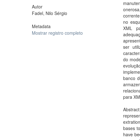
manuten
Autor
onerosa
Fadel, Nilo Sérgio
corrent
no esqu
Metadata
XML pa
Mostrar registro completo
adequaç
apresen
ser uti
caracte
do mode
evoluçã
impleme
banco d
armazen
relacio
para XM
Abstrac
represen
extrati
bases to
have be