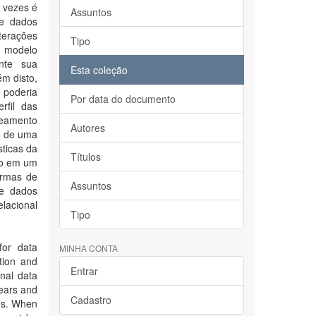
 vezes é
Assuntos
de dados
terações
Tipo
o modelo
nte sua
Esta coleção
m disto,
 poderia
Por data do documento
rfil das
peamento
Autores
o de uma
ticas da
Títulos
mo em um
ormas de
Assuntos
de dados
lacional
Tipo
for data
MINHA CONTA
ation and
Entrar
nal data
years and
Cadastro
ms. When