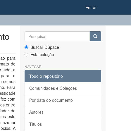
Entrar
nto
Buscar DSpace
Esta coleção
rão para
rmato de
NAVEGAR
o lado, a
 para o
Todo o repositório
m-se nos
ho. Para
Comunidades e Coleções
essidade
 fez com
Por data do documento
dos entre
iador de
Autores
mos este
rmazenar
Títulos
ócios. A