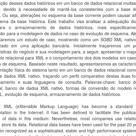
ção desses dados históricos em um banco de dados relacional muitas
, devido à necessidade de mantê-los consistentes com a base 
e. Ou seja, alterações no esquema da base corrente podem causar al
ema da base histórica. Este trabalho visa analisar a adequação d
ra o armazenamento de dados históricos, mais especificame
ão para a modelagem de dados no caso de evolução de esquema. Alé
taremos um estudo de caso, mostrando como um SGBD XML nativo
lizado em uma aplicação bancária. Inicialmente traçaremos um pe
rísticas do negócio e sua modelagem para, a seguir, apresentar o ma
lo relacional para XML e o comportamento dos dois modelos em cas
o de esquema. Baseado neste resultado, apresentaremos as caracterís
ntação física do sistema tanto em um banco de dados relacional co
e dados XML nativo, traçando um perfil comparativo destas duas f
amento e suas linguagens de consulta. Palavras-chave: banco 
nal, banco de dados XML nativo, formas de conversão do modelo re
L, evolução de esquema, armazenamento de dados históricos.
t: XML (eXtensible Markup Language) has become a standard 
tation in the Internet. It has been defined to facilitate the public
on of data in this medium. Nevertheless, most companies use relatio
 store its data. Relational data bases have been used for the past 20 
en recognized as a sophisticated, stable and high performance syste