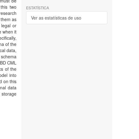
a must be
this two
ESTATÍSTICA
 research
Ver as estatísticas de uso
o them as
legal or
e when it
fically,
ma of the
cal data,
L schema
 SGBD CML
cs of the
del into
 on this
onal data
o storage