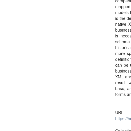
companie
mapped 
models h
is the d
native 
business
is nece
schema m
historic
more sp
definiti
can be u
business
XML and 
result, 
base, as
forms an
URI
https://
Collecti