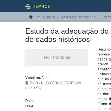
Página inicial
Teses & Dissertações
Teses
Estudo da adequação do
de dados históricos
Resumo:
represe
dados qu
grande
armazen
últimos
Visualizar/
Abrir
que as 
R - D - NILO SERGIO FADEL.pdf
de tran
(965.1Kb)
que surg
os dois
banco d
Data
último 
2004
dados hi