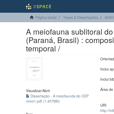
Página inicial
Teses & Dissertações
40001
A meiofauna sublitoral d
(Paraná, Brasil) : composi
temporal /
Orientad
Inclui a
Inclui bi
Área de 
Visualizar/
Abrir
Dissertação - A meiofaunda do CEP
novo1.pdf (1.457Mb)
URI
http://h