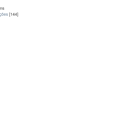
ons
ações
[144]