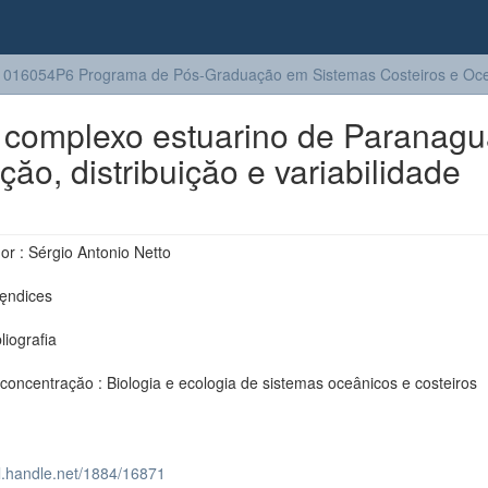
016054P6 Programa de Pós-Graduação em Sistemas Costeiros e Oc
o complexo estuarino de Paranag
çăo, distribuiçăo e variabilidade
or : Sérgio Antonio Netto
pęndices
bliografia
concentraçăo : Biologia e ecologia de sistemas oceânicos e costeiros
dl.handle.net/1884/16871