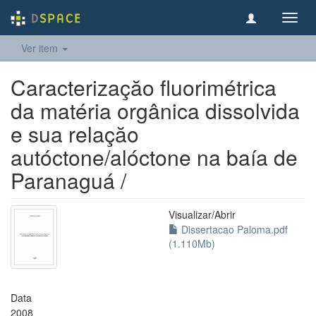
Toggl
navig
Ver item
Caracterizaçăo fluorimétrica
da matéria orgânica dissolvida
e sua relaçăo
autóctone/alóctone na baía de
Paranaguá /
Visualizar/
Abrir
Dissertacao Paloma.pdf
(1.110Mb)
Data
2008