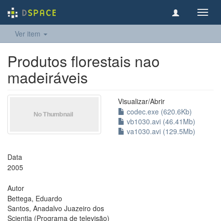
Toggl
navig
Ver item
Produtos florestais nao
madeiráveis
Visualizar/
Abrir
codec.exe (620.6Kb)
vb1030.avi (46.41Mb)
va1030.avi (129.5Mb)
Data
2005
Autor
Bettega, Eduardo
Santos, Anadalvo Juazeiro dos
Scientia (Programa de televisão)